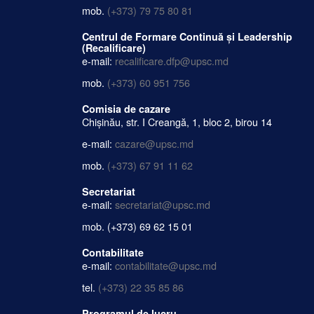
mob.
(+373) 79 75 80 81
Centrul de Formare Continuă și Leadership
(Recalificare)
e-mail:
recalificare.dfp@upsc.md
mob.
(+373) 60 951 756
Comisia de cazare
Chișinău, str. I Creangă, 1, bloc 2, birou 14
e-mail:
cazare@upsc.md
mob.
(+373) 67 91 11 62
Secretariat
e-mail:
secretariat@upsc.md
mob.
(+373) 69 62 15 01
Contabilitate
e-mail:
contabilitate@upsc.md
tel.
(+373) 22 35 85 86
Programul de lucru