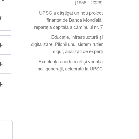
(1956 – 2026)
UPSC a câștigat un nou proiect
şi
finanțat de Banca Mondială:
reparația capitală a căminului nr. 7
Educație, infrastructură și
digitalizare: Pilonii unui sistem rutier
sigur, analizați de experți
Excelența academică și vocația
noii generații, celebrate la UPSC