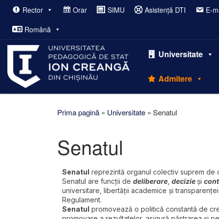
Rector
Orar
SIMU
Asistență DTI
E-ma
Afișează întregul conținut
Română
Universitate
Admitere
Prima pagină
»
Universitate
»
Senatul
Senatul
Senatul
reprezintă organul colectiv suprem de c
Senatul are funcții de
deliberare
,
decizie
și
cont
universitare, libertății academice şi transparenţe
Regulament.
Senatul
promovează o politică constantă de creş
promovare a rezultatelor, asigură păstrarea şi per