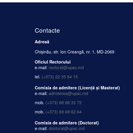
Contacte
Adresă
Chișinău, str. Ion Creangă, nr. 1, MD-2069
Oficiul Rectorului
e-mail:
rectorat@upsc.md
tel.
(+373) 22 35 84 15
Comisia de admitere (Licență și Masterat)
e-mail:
admiterea@upsc.md
mob.
(+373) 68 68 33 72
mob.
(+373) 68 68 62 64
Comisia de admitere (Doctorat)
e-mail:
doctorat@upsc.md