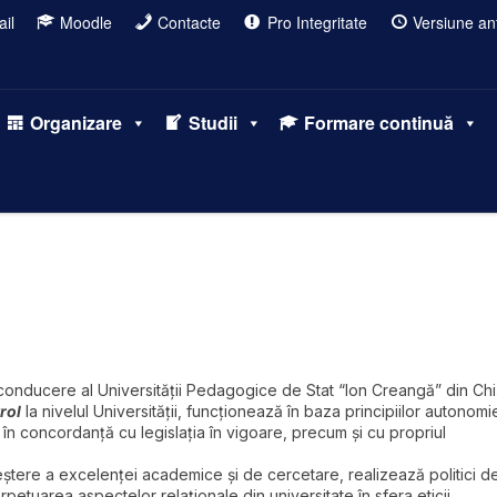
il
Moodle
Contacte
Pro Integritate
Versiune ant
Organizare
Studii
Formare continuă
onducere al Universității Pedagogice de Stat “Ion Creangă” din Chi
rol
la nivelul Universității, funcționează în baza principiilor autonomi
i în concordanță cu legislația în vigoare, precum și cu propriul
tere a excelenţei academice şi de cercetare, realizează politici d
petuarea aspectelor relaţionale din universitate în sfera eticii