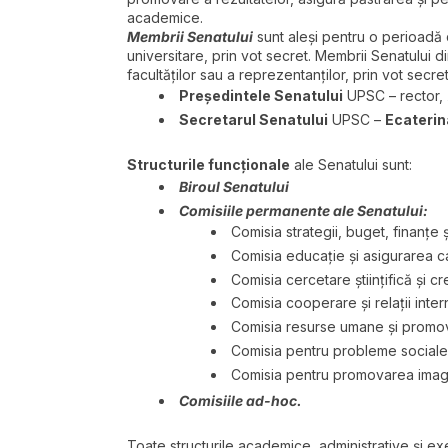
academice.
Membrii Senatului
sunt aleși pentru o perioadă d
universitare, prin vot secret. Membrii Senatului d
facultăților sau a reprezentanţilor, prin vot secr
Președintele Senatului
UPSC – rector,
Secretarul Senatului
UPSC –
Ecateri
Structurile funcționale
ale Senatului sunt:
Biroul Senatului
Comisiile permanente ale Senatului:
Comisia strategii, buget, finanțe 
Comisia educație și asigurarea cal
Comisia cercetare științifică și cre
Comisia cooperare și relații inter
Comisia resurse umane și promov
Comisia pentru probleme sociale ș
Comisia pentru promovarea imagin
Comisiile ad-hoc.
Toate structurile academice, administrative şi exe