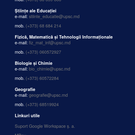
Științe ale Educației
e-mail:
stiinte_educatie@upsc.md
mob.
(+373) 68 684 214
Fizică, Matematică și Tehnologii Informaționale
e-mail:
fiz_mat_inf@upsc.md
mob.
(+373) 060572927
Biologie și Chimie
e-mail:
bio_chimie@upsc.md
mob.
(+373) 60572284
Geografie
e-mail:
geografie@upsc.md
mob.
(+373) 68519924
Linkuri utile
Suport Google Workspace ș. a.