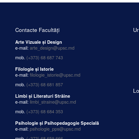
Contacte Facultăți
Ur
Arte Vizuale și Design
e-mail:
arte_design@upsc.md
mob.
(+373) 68 687 743
Filologie și Istorie
e-mail:
filologie_istorie@upsc.md
mob.
(+373) 68 681 857
Lo
Limbi și Literaturi Străine
e-mail:
limbi_straine@upsc.md
mob.
(+373) 68 684 353
Psihologie și Psihopedagogie Specială
e-mail:
psihologie_pps@upsc.md
mob.
(+373) 68 659 666