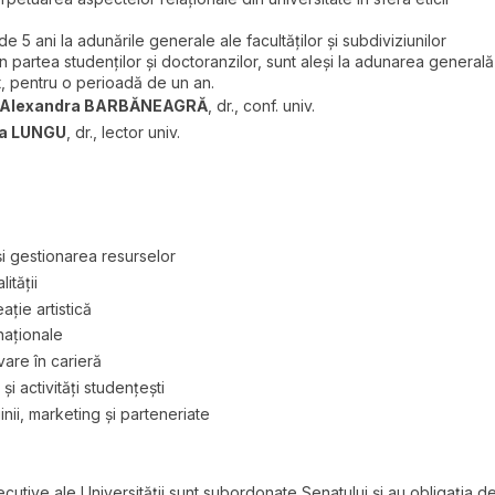
e 5 ani la adunările generale ale facultăţilor şi subdiviziunilor
in partea studenţilor şi doctoranzilor, sunt aleşi la adunarea generală
et, pentru o perioadă de un an.
Alexandra BARBĂNEAGRĂ
, dr., conf. univ.
na LUNGU
, dr., lector univ.
și gestionarea resurselor
ității
ație artistică
naționale
are în carieră
i activități studențești
ii, marketing și parteneriate
cutive ale Universităţii sunt subordonate Senatului şi au obligaţia d