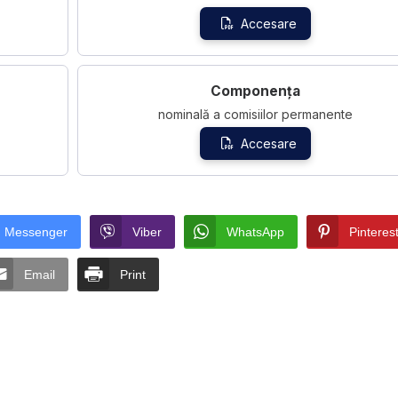
Accesare
Componența
nominală a comisiilor permanente
Accesare
Messenger
Viber
WhatsApp
Pinteres
Email
Print