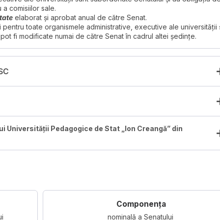
 a comisiilor sale.
tate
elaborat și aprobat anual de către Senat.
ii pentru toate organismele administrative, executive ale universității 
pot fi modificate numai de către Senat în cadrul altei şedinţe.
PSC
i Universității Pedagogice de Stat „Ion Creangă” din
Componența
ui
nominală a Senatului