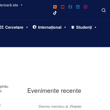
erioară site
S
Cercetare
Internațional
Studenți
șinău.
Evenimente recente
ei
e
Devino membru al „Rețelei