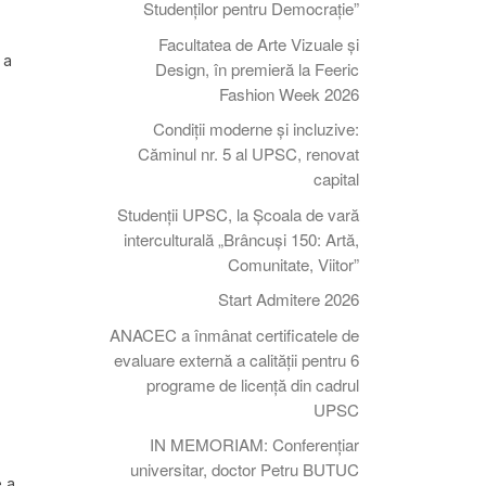
Studenților pentru Democrație”
Facultatea de Arte Vizuale și
 a
Design, în premieră la Feeric
Fashion Week 2026
Condiții moderne și incluzive:
Căminul nr. 5 al UPSC, renovat
capital
Studenții UPSC, la Școala de vară
interculturală „Brâncuși 150: Artă,
Comunitate, Viitor”
Start Admitere 2026
ANACEC a înmânat certificatele de
evaluare externă a calității pentru 6
programe de licență din cadrul
UPSC
IN MEMORIAM: Conferențiar
universitar, doctor Petru BUTUC
e a