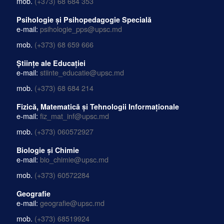
mob.
(+373) 68 684 353
Psihologie și Psihopedagogie Specială
e-mail:
psihologie_pps@upsc.md
mob.
(+373) 68 659 666
Științe ale Educației
e-mail:
stiinte_educatie@upsc.md
mob.
(+373) 68 684 214
Fizică, Matematică și Tehnologii Informaționale
e-mail:
fiz_mat_inf@upsc.md
mob.
(+373) 060572927
Biologie și Chimie
e-mail:
bio_chimie@upsc.md
mob.
(+373) 60572284
Geografie
e-mail:
geografie@upsc.md
mob.
(+373) 68519924