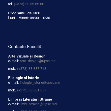
tel.
(+373) 22 35 85 86
Programul de lucru
Luni – Vineri: 08:00 -16:30
Contacte Facultăți
Arte Vizuale și Design
e-mail:
arte_design@upsc.md
mob.
(+373) 68 687 743
Filologie și Istorie
e-mail:
filologie_istorie@upsc.md
mob.
(+373) 68 681 857
Limbi și Literaturi Străine
e-mail:
limbi_straine@upsc.md