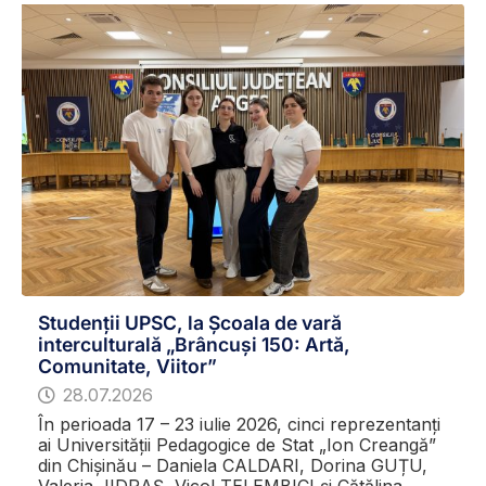
Studenții UPSC, la Școala de vară
interculturală „Brâncuși 150: Artă,
Comunitate, Viitor”
28.07.2026
În perioada 17 – 23 iulie 2026, cinci reprezentanți
ai Universității Pedagogice de Stat „Ion Creangă”
din Chișinău – Daniela CALDARI, Dorina GUȚU,
Valeria JIDRAȘ, Vicol TELEMBICI și Cătălina