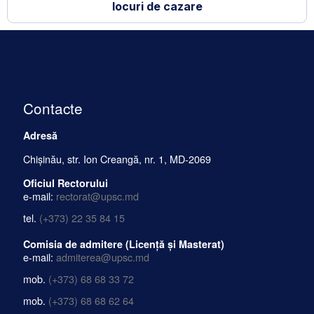
locuri de cazare
Contacte
Adresă
Chișinău, str. Ion Creangă, nr. 1, MD-2069
Oficiul Rectorului
e-mail:
rectorat@upsc.md
tel.
(+373) 22 35 84 15
Comisia de admitere (Licență și Masterat)
e-mail:
admiterea@upsc.md
mob.
(+373) 68 68 33 72
mob.
(+373) 68 68 62 64