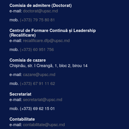
Comisia de admitere (Doctorat)
e-mail:
doctorat@upsc.md
mob.
(+373) 79 75 80 81
Centrul de Formare Continuă și Leadership
(Recalificare)
e-mail:
recalificare.dfp@upsc.md
mob.
(+373) 60 951 756
Comisia de cazare
Chișinău, str. I Creangă, 1, bloc 2, birou 14
e-mail:
cazare@upsc.md
mob.
(+373) 67 91 11 62
Secretariat
e-mail:
secretariat@upsc.md
mob.
(+373) 69 62 15 01
Contabilitate
e-mail:
contabilitate@upsc.md