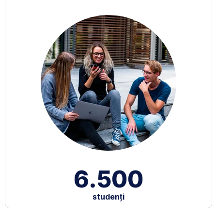
6.500
studenți