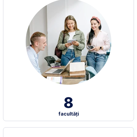
8
facultăți