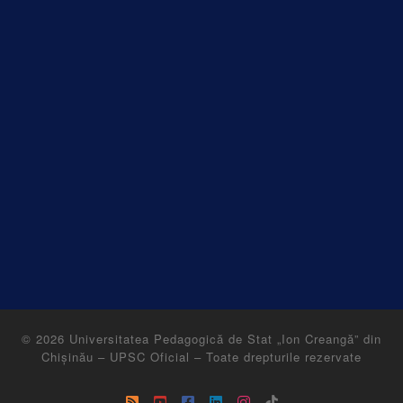
© 2026
Universitatea Pedagogică de Stat „Ion Creangă” din
Chișinău – UPSC Oficial
–
Toate drepturile rezervate