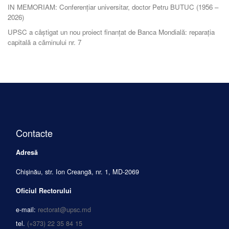
IN MEMORIAM: Conferențiar universitar, doctor Petru BUTUC (1956 –
2026)
UPSC a câștigat un nou proiect finanțat de Banca Mondială: reparația
capitală a căminului nr. 7
Contacte
Adresă
Chișinău, str. Ion Creangă, nr. 1, MD-2069
Oficiul Rectorului
e-mail:
rectorat@upsc.md
tel.
(+373) 22 35 84 15