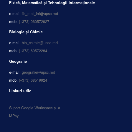
Fizică, Matematică și Tehnologii Informaționale
e-mail:
fiz_mat_inf@upsc.md
mob.
(+373) 060572927
Biologie și Chimie
e-mail:
bio_chimie@upsc.md
mob.
(+373) 60572284
Geografie
e-mail:
geografie@upsc.md
mob.
(+373) 68519924
Linkuri utile
Suport Google Workspace ș. a.
MPay