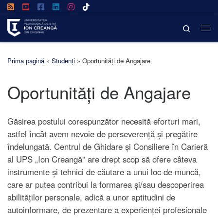
Afișează întregul conținut
Search
Prima pagină
»
Studenți
»
Oportunități de Angajare
Oportunități de Angajare
Găsirea postului corespunzător necesită eforturi mari,
astfel încât avem nevoie de perseverenţă şi pregătire
îndelungată. Centrul de Ghidare și Consiliere în Carieră
al UPS „Ion Creangă” are drept scop să ofere câteva
instrumente şi tehnici de căutare a unui loc de muncă,
care ar putea contribui la formarea şi/sau descoperirea
abilităţilor personale, adică a unor aptitudini de
autoinformare, de prezentare a experienţei profesionale