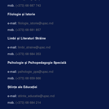
mob.
(+373) 68 687 743
Filologie și Istorie
e-mail:
filologie_istorie@upsc.md
mob.
(+373) 68 681 857
Limbi și Literaturi Străine
e-mail:
limbi_straine@upsc.md
mob.
(+373) 68 684 353
Psihologie și Psihopedagogie Specială
e-mail:
psihologie_pps@upsc.md
mob.
(+373) 68 659 666
Științe ale Educației
e-mail:
stiinte_educatie@upsc.md
mob.
(+373) 68 684 214