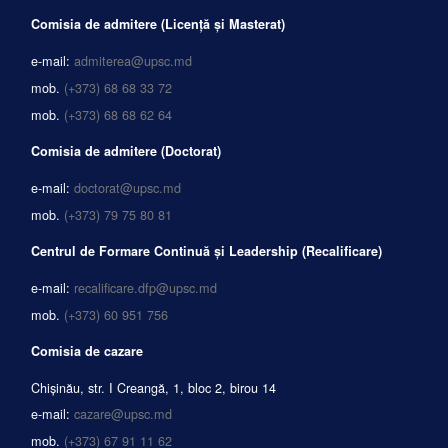
Comisia de admitere (Licență și Masterat)
e-mail:
admiterea@upsc.md
mob.
(+373) 68 68 33 72
mob.
(+373) 68 68 62 64
Comisia de admitere (Doctorat)
e-mail:
doctorat@upsc.md
mob.
(+373) 79 75 80 81
Centrul de Formare Continuă și Leadership (Recalificare)
e-mail:
recalificare.dfp@upsc.md
mob.
(+373) 60 951 756
Comisia de cazare
Chișinău, str. I Creangă, 1, bloc 2, birou 14
e-mail:
cazare@upsc.md
mob.
(+373) 67 91 11 62