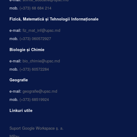
mob.
(+373) 68 684 214
Fizică, Matematică și Tehnologii Informaționale
e-mail:
fiz_mat_inf@upsc.md
mob.
(+373) 060572927
Biologie și Chimie
e-mail:
bio_chimie@upsc.md
mob.
(+373) 60572284
Geografie
e-mail:
geografie@upsc.md
mob.
(+373) 68519924
Linkuri utile
Suport Google Workspace ș. a.
MPay