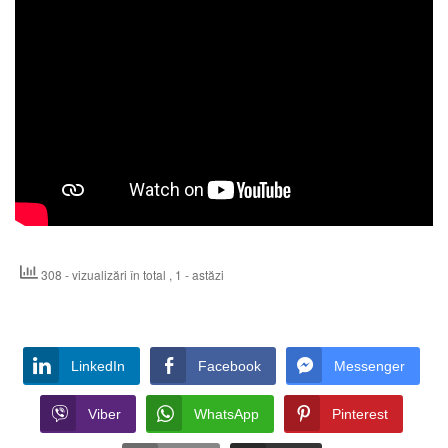
308 - vizualizări în total
, 1 - astăzi
LinkedIn
Facebook
Messenger
Viber
WhatsApp
Pinterest