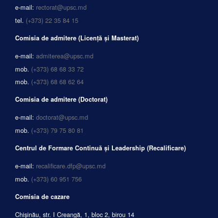
e-mail:
rectorat@upsc.md
tel.
(+373) 22 35 84 15
Comisia de admitere (Licență și Masterat)
e-mail:
admiterea@upsc.md
mob.
(+373) 68 68 33 72
mob.
(+373) 68 68 62 64
Comisia de admitere (Doctorat)
e-mail:
doctorat@upsc.md
mob.
(+373) 79 75 80 81
Centrul de Formare Continuă și Leadership (Recalificare)
e-mail:
recalificare.dfp@upsc.md
mob.
(+373) 60 951 756
Comisia de cazare
Chișinău, str. I Creangă, 1, bloc 2, birou 14