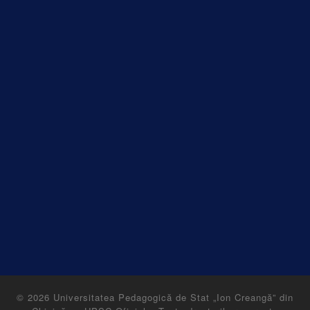
© 2026
Universitatea Pedagogică de Stat „Ion Creangă” din