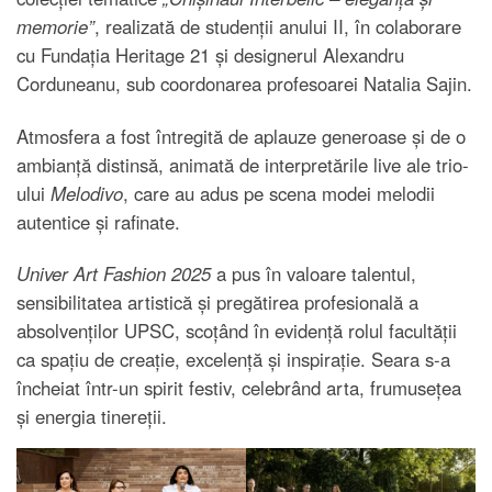
memorie”
, realizată de studenții anului II, în colaborare
cu Fundația Heritage 21 și designerul Alexandru
Corduneanu, sub coordonarea profesoarei Natalia Sajin.
Atmosfera a fost întregită de aplauze generoase și de o
ambianță distinsă, animată de interpretările live ale trio-
ului
Melodivo
, care au adus pe scena modei melodii
autentice și rafinate.
Univer Art Fashion 2025
a pus în valoare talentul,
sensibilitatea artistică și pregătirea profesională a
absolvenților UPSC, scoțând în evidență rolul facultății
ca spațiu de creație, excelență și inspirație. Seara s-a
încheiat într-un spirit festiv, celebrând arta, frumusețea
și energia tinereții.