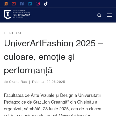
Afișează întregul conținut
Search
GENERALE
UniverArtFashion 2025 –
culoare, emoție și
performanță
de
Oxana Ras
|
Publicat
29.06.2025
Facultatea de Arte Vizuale și Design a Universității
Pedagogice de Stat „Ion Creangă” din Chișinău a
organizat, sâmbătă, 28 iunie 2025, cea de-a cincea
ediție a evenimentului anual
UniverArtFashion
,