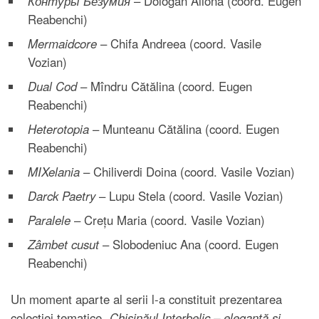
Контуры Безумия
– Dologan Aliona (coord. Eugen
Reabenchi)
Mermaidcore
– Chifa Andreea (coord. Vasile
Vozian)
Dual Cod
– Mîndru Cătălina (coord. Eugen
Reabenchi)
Heterotopia
– Munteanu Cătălina (coord. Eugen
Reabenchi)
MIXelania
– Chiliverdi Doina (coord. Vasile Vozian)
Darck Paetry
– Lupu Stela (coord. Vasile Vozian)
Paralele
– Crețu Maria (coord. Vasile Vozian)
Zâmbet cusut
– Slobodeniuc Ana (coord. Eugen
Reabenchi)
Un moment aparte al serii l-a constituit prezentarea
colecției tematice
„Chișinăul Interbelic – eleganță și