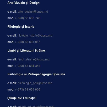
Arte Vizuale și Design
e-mail:
arte_design@upsc.md
mob.
(+373) 68 687 743
Filologie și Istorie
e-mail:
filologie_istorie@upsc.md
mob.
(+373) 68 681 857
Limbi și Literaturi Străine
e-mail:
limbi_straine@upsc.md
mob.
(+373) 68 684 353
Psihologie și Psihopedagogie Specială
e-mail:
psihologie_pps@upsc.md
mob.
(+373) 68 659 666
Științe ale Educației
e-mail:
stiinte_educatie@upsc.md