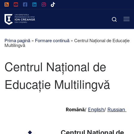
Afișează întregul conținut
Search
Prima pagină
»
Formare continuă
»
Centrul Național de Educație
Multilingvă
Centrul Național de
Educație Multilingvă
Română
/
English
/
Russian
Centrul Național de