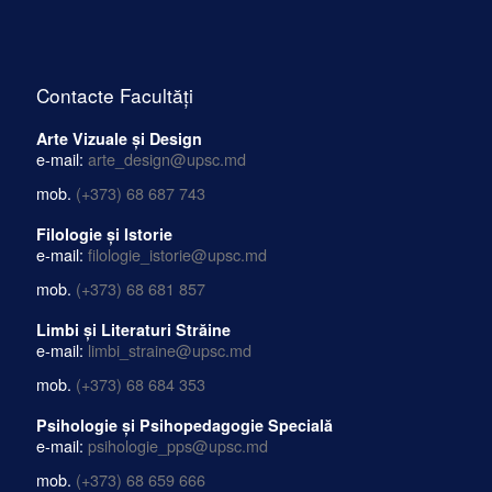
Contacte Facultăți
Arte Vizuale și Design
e-mail:
arte_design@upsc.md
mob.
(+373) 68 687 743
Filologie și Istorie
e-mail:
filologie_istorie@upsc.md
mob.
(+373) 68 681 857
Limbi și Literaturi Străine
e-mail:
limbi_straine@upsc.md
mob.
(+373) 68 684 353
Psihologie și Psihopedagogie Specială
e-mail:
psihologie_pps@upsc.md
mob.
(+373) 68 659 666