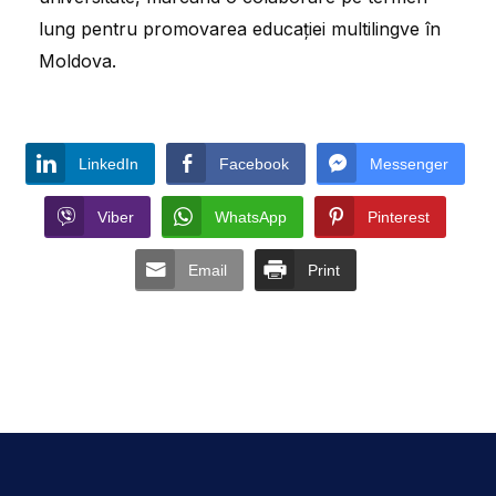
lung pentru promovarea educației multilingve în
Moldova.
LinkedIn
Facebook
Messenger
Viber
WhatsApp
Pinterest
Email
Print