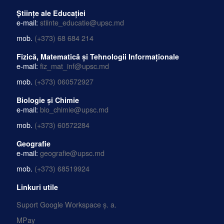
Științe ale Educației
e-mail:
stiinte_educatie@upsc.md
mob.
(+373) 68 684 214
Fizică, Matematică și Tehnologii Informaționale
e-mail:
fiz_mat_inf@upsc.md
mob.
(+373) 060572927
Biologie și Chimie
e-mail:
bio_chimie@upsc.md
mob.
(+373) 60572284
Geografie
e-mail:
geografie@upsc.md
mob.
(+373) 68519924
Linkuri utile
Suport Google Workspace ș. a.
MPay