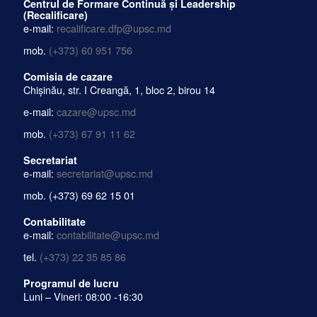
Centrul de Formare Continuă și Leadership
(Recalificare)
e-mail:
recalificare.dfp@upsc.md
mob.
(+373) 60 951 756
Comisia de cazare
Chișinău, str. I Creangă, 1, bloc 2, birou 14
e-mail:
cazare@upsc.md
mob.
(+373) 67 91 11 62
Secretariat
e-mail:
secretariat@upsc.md
mob.
(+373) 69 62 15 01
Contabilitate
e-mail:
contabilitate@upsc.md
tel.
(+373) 22 35 85 86
Programul de lucru
Luni – Vineri: 08:00 -16:30