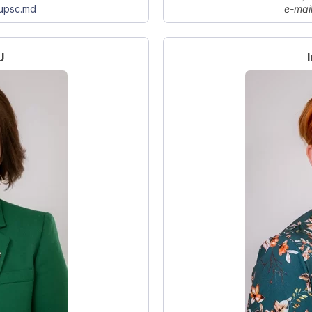
@upsc.md
e-mail
U