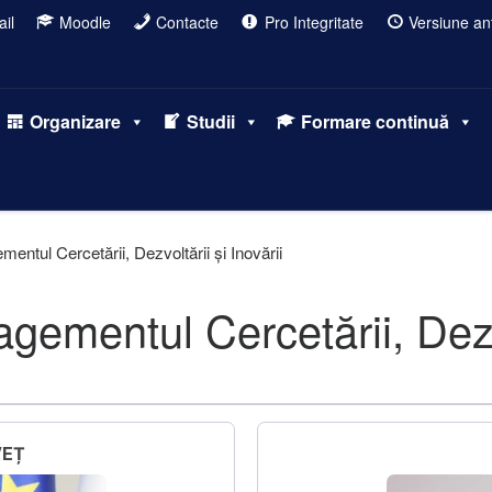
il
Moodle
Contacte
Pro Integritate
Versiune ant
Organizare
Studii
Formare continuă
entul Cercetării, Dezvoltării și Inovării
ementul Cercetării, Dezvol
VEȚ