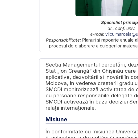
Specialist princip
dr., conf. univ.
e-mail:
vilcu.marcela@
Responsabilitate:
Planuri și rapoarte anuale al
procesul de elaborare a culegerilor materialel
Secția Managementul cercetării, dezvo
Stat „Ion Creangă” din Chișinău care 
aplicative, dezvoltării și inovării în c
Moldova, în vederea creșterii gradului
SMCDI monitorizează activitatea de cer
cu persoane responsabile delegate de 
SMCDI activează în baza deciziei Senat
relații internaționale.
Misiune
În conformitate cu misiunea Universi
și aplicative, a dezvoltării și inovării