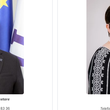
cetare
 83 36
Telefo