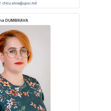
:
chicu.silvia@upsc.md
Ina DUMBRAVA