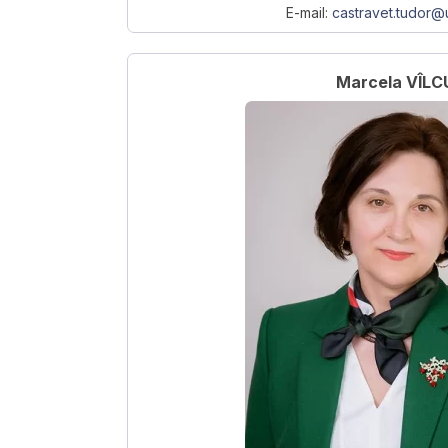
E-mail:
castravet.tudor
Marcela VÎLC