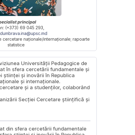
pecialist principal
n:
(+373) 69 045 293,
dumbrava.ina@upsc.md
 cercetare naționale/internaționale; rapoarte
statistice
iviziunea Universității Pedagogice de
at în sfera cercetării fundamentale și
 științei și inovării în Republica
ționale și internaționale.
cercetare și a studenților, colaborând
izării Secției Cercetare științifică și
at din sfera cercetării fundamentale
sfera științei și inovării în Republica