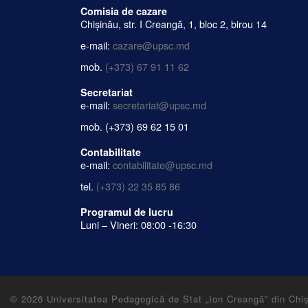
Comisia de cazare
Chișinău, str. I Creangă, 1, bloc 2, birou 14
e-mail:
cazare@upsc.md
mob.
(+373) 67 91 11 62
Secretariat
e-mail:
secretariat@upsc.md
mob.
(+373) 69 62 15 01
Contabilitate
e-mail:
contabilitate@upsc.md
tel.
(+373) 22 35 85 86
Programul de lucru
Luni – Vineri: 08:00 -16:30
© 2026
Universitatea Pedagogică de Stat „Ion Creangă” din Chi