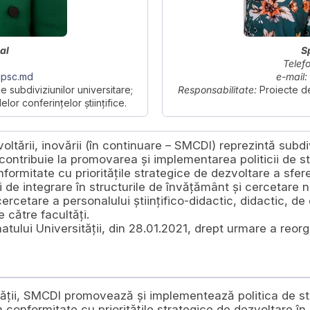
al
S
Telefo
upsc.md
e-mail:
e subdiviziunilor universitare;
Responsabilitate:
Proiecte de
or conferințelor științifice.
ltării, inovării (în continuare – SMCDI) reprezintă subd
contribuie la promovarea și implementarea politicii de st
onformitate cu prioritățile strategice de dezvoltare a sferei
 de integrare în structurile de învățământ și cercetare na
cetare a personalului științifico-didactic, didactic, de 
către facultăți.
ului Universității, din 28.01.2021, drept urmare a reorgan
tății, SMCDI promovează și implementează politica de st
 în conformitate cu prioritățile strategice de dezvoltare în 