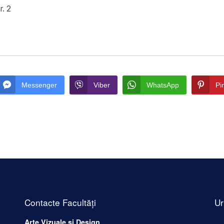
r. 2
Messenger
Viber
WhatsApp
Pi
Contacte Facultăți
Ur
Arte Vizuale și Design