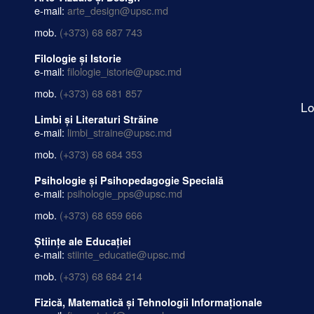
e-mail:
arte_design@upsc.md
mob.
(+373) 68 687 743
Filologie și Istorie
e-mail:
filologie_istorie@upsc.md
mob.
(+373) 68 681 857
Lo
Limbi și Literaturi Străine
e-mail:
limbi_straine@upsc.md
mob.
(+373) 68 684 353
Psihologie și Psihopedagogie Specială
e-mail:
psihologie_pps@upsc.md
mob.
(+373) 68 659 666
Științe ale Educației
e-mail:
stiinte_educatie@upsc.md
mob.
(+373) 68 684 214
Fizică, Matematică și Tehnologii Informaționale