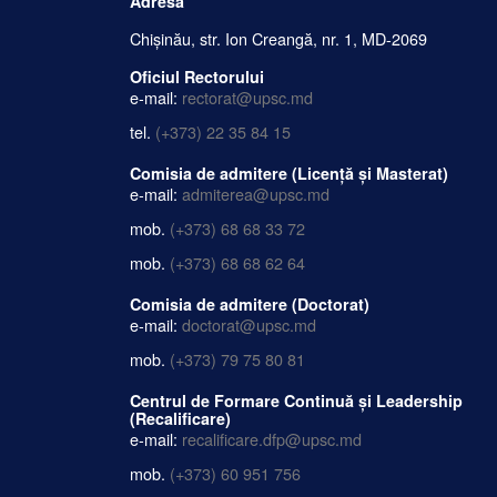
Adresă
Chișinău, str. Ion Creangă, nr. 1, MD-2069
Oficiul Rectorului
e-mail:
rectorat@upsc.md
tel.
(+373) 22 35 84 15
Comisia de admitere (Licență și Masterat)
e-mail:
admiterea@upsc.md
mob.
(+373) 68 68 33 72
mob.
(+373) 68 68 62 64
Comisia de admitere (Doctorat)
e-mail:
doctorat@upsc.md
mob.
(+373) 79 75 80 81
Centrul de Formare Continuă și Leadership
(Recalificare)
e-mail:
recalificare.dfp@upsc.md
mob.
(+373) 60 951 756