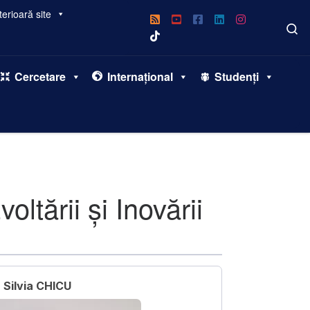
erioară site
S
Cercetare
Internațional
Studenți
tării și Inovării
Silvia CHICU