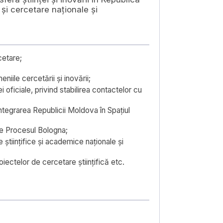
 și cercetare naționale și
cetare;
niile cercetării și inovării;
oficiale, privind stabilirea contactelor cu
integrarea Republicii Moldova în Spațiul
 de Procesul Bologna;
 științifice și academice naționale și
roiectelor de cercetare științifică etc.