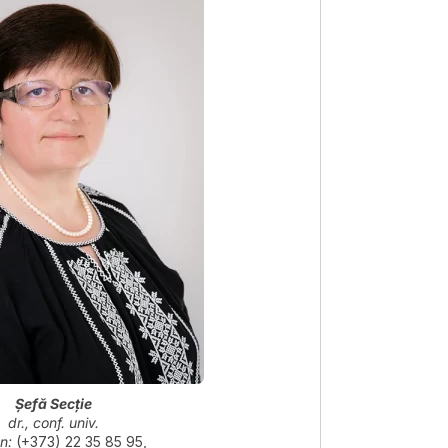
Șefă Secție
dr., conf. univ.
n:
(+373) 22 35 85 95,