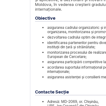
Moldova, în vederea creșterii gradului
internaționale.
Obiective
asigurarea cadrului organizatoric și
organizarea, monitorizarea și promov
dezvoltarea cadrului optim de integrar
identificarea partenerilor pentru di
instituții din țară și străinătate;
monitorizarea procesului de realizare
European de Cercetare;
asigurarea participării competitive l
acordarea suportului informațional pe
internaționale;
asigurarea asistenței și consilierii m
Contacte Secție
Adresă: MD-2069, or. Chișinău,
UPS „Ion Creangă” din Chișinău,