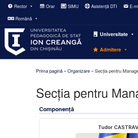
Rector
Orar
SIMU
Asistență DTI
E-ma
Afișează întregul conținut
Română
Universitate
Admitere
Prima pagină
»
Organizare
»
Secția pentru Managem
Secția pentru Manag
Componență
Tudor CASTRA