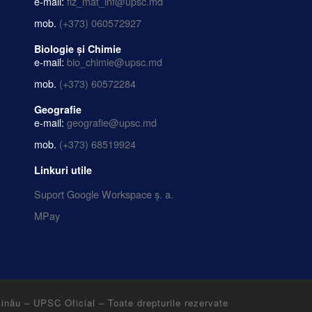
e-mail:
fiz_mat_inf@upsc.md
mob.
(+373) 060572927
Biologie și Chimie
e-mail:
bio_chimie@upsc.md
mob.
(+373) 60572284
Geografie
e-mail:
geografie@upsc.md
mob.
(+373) 68519924
Linkuri utile
Suport Google Workspace ș. a.
MPay
șinău – UPSC Oficial
–
Toate drepturile rezervate