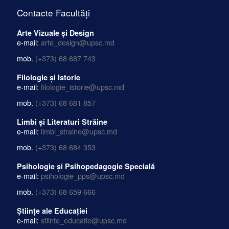
Contacte Facultăți
Arte Vizuale și Design
e-mail:
arte_design@upsc.md
mob.
(+373) 68 687 743
Filologie și Istorie
e-mail:
filologie_istorie@upsc.md
mob.
(+373) 68 681 857
Limbi și Literaturi Străine
e-mail:
limbi_straine@upsc.md
mob.
(+373) 68 684 353
Psihologie și Psihopedagogie Specială
e-mail:
psihologie_pps@upsc.md
mob.
(+373) 68 659 666
Științe ale Educației
e-mail:
stiinte_educatie@upsc.md