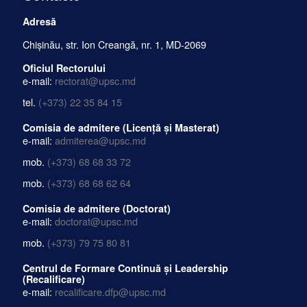
Adresă
Chișinău, str. Ion Creangă, nr. 1, MD-2069
Oficiul Rectorului
e-mail:
rectorat@upsc.md
tel.
(+373) 22 35 84 15
Comisia de admitere (Licență și Masterat)
e-mail:
admiterea@upsc.md
mob.
(+373) 68 68 33 72
mob.
(+373) 68 68 62 64
Comisia de admitere (Doctorat)
e-mail:
doctorat@upsc.md
mob.
(+373) 79 75 80 81
Centrul de Formare Continuă și Leadership
(Recalificare)
e-mail:
recalificare.dfp@upsc.md