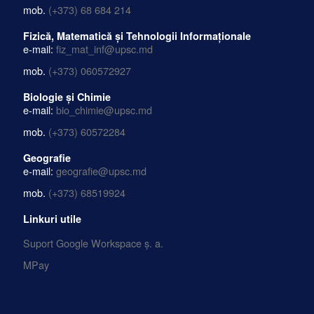
mob.
(+373) 68 684 214
Fizică, Matematică și Tehnologii Informaționale
e-mail:
fiz_mat_inf@upsc.md
mob.
(+373) 060572927
Biologie și Chimie
e-mail:
bio_chimie@upsc.md
mob.
(+373) 60572284
Geografie
e-mail:
geografie@upsc.md
mob.
(+373) 68519924
Linkuri utile
Suport Google Workspace ș. a.
MPay