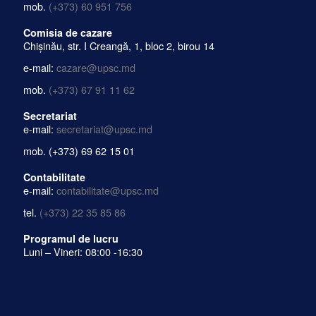
mob.
(+373) 60 951 756
Comisia de cazare
Chișinău, str. I Creangă, 1, bloc 2, birou 14
e-mail:
cazare@upsc.md
mob.
(+373) 67 91 11 62
Secretariat
e-mail:
secretariat@upsc.md
mob.
(+373) 69 62 15 01
Contabilitate
e-mail:
contabilitate@upsc.md
tel.
(+373) 22 35 85 86
Programul de lucru
Luni – Vineri: 08:00 -16:30