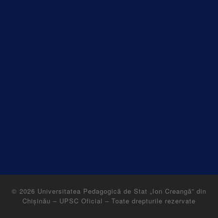
© 2026
Universitatea Pedagogică de Stat „Ion Creangă” din
Chișinău – UPSC Oficial
–
Toate drepturile rezervate