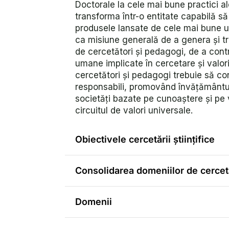
Doctorale la cele mai bune practici ale
transforma într-o entitate capabilă să
produsele lansate de cele mai bune un
ca misiune generală de a genera și tr
de cercetători şi pedagogi, de a cont
umane implicate în cercetare şi valori
cercetători și pedagogi trebuie să cont
responsabili, promovând învățământul
societăți bazate pe cunoaștere și pe va
circuitul de valori universale.
Obiectivele cercetării ştiinţifice
Consolidarea domeniilor de cerceta
Domenii