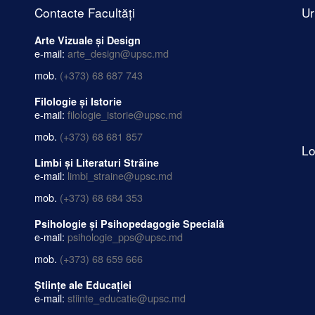
Contacte Facultăți
Ur
Arte Vizuale și Design
e-mail:
arte_design@upsc.md
mob.
(+373) 68 687 743
Filologie și Istorie
e-mail:
filologie_istorie@upsc.md
mob.
(+373) 68 681 857
Lo
Limbi și Literaturi Străine
e-mail:
limbi_straine@upsc.md
mob.
(+373) 68 684 353
Psihologie și Psihopedagogie Specială
e-mail:
psihologie_pps@upsc.md
mob.
(+373) 68 659 666
Științe ale Educației
e-mail:
stiinte_educatie@upsc.md