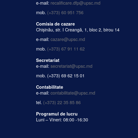
e-mail:
recalificare.dfp@upsc.md
mob.
(+373) 60 951 756
Comisia de cazare
Chișinău, str. I Creangă, 1, bloc 2, birou 14
e-mail:
cazare@upsc.md
mob.
(+373) 67 91 11 62
Secretariat
e-mail:
secretariat@upsc.md
mob.
(+373) 69 62 15 01
Contabilitate
e-mail:
contabilitate@upsc.md
tel.
(+373) 22 35 85 86
Programul de lucru
Luni – Vineri: 08:00 -16:30