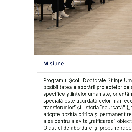
Misiune
Programul Școlii Doctorale Științe Uma
posibilitatea elaborării proiectelor 
specifice ştiinţelor umaniste, orientân
specială este acordată celor mai rece
transferurilor” şi „istoria încurcată” (
adopte poziţia critică şi permanent re
ales pentru a evita „reificarea” obiect
O astfel de abordare îşi propune racord