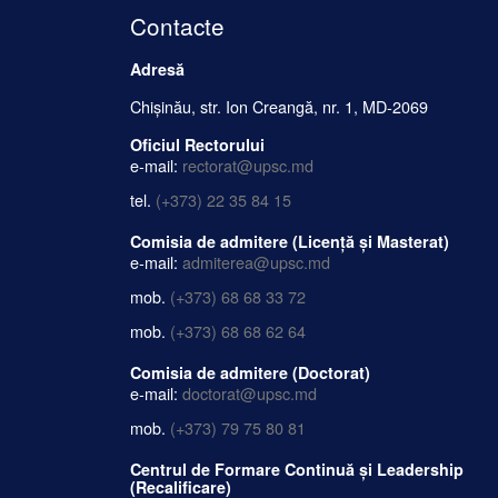
Contacte
Adresă
Chișinău, str. Ion Creangă, nr. 1, MD-2069
Oficiul Rectorului
e-mail:
rectorat@upsc.md
tel.
(+373) 22 35 84 15
Comisia de admitere (Licență și Masterat)
e-mail:
admiterea@upsc.md
mob.
(+373) 68 68 33 72
mob.
(+373) 68 68 62 64
Comisia de admitere (Doctorat)
e-mail:
doctorat@upsc.md
mob.
(+373) 79 75 80 81
Centrul de Formare Continuă și Leadership
(Recalificare)