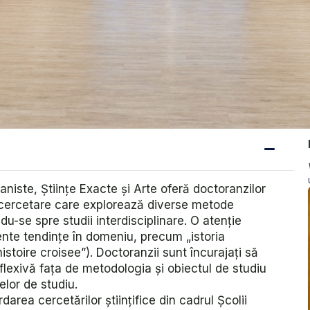
niste, Științe Exacte și Arte oferă doctoranzilor
de cercetare care explorează diverse metode
du-se spre studii interdisciplinare. O atenţie
nte tendinţe în domeniu, precum „istoria
„histoire croisee”). Doctoranzii sunt încurajaţi să
flexivă faţa de metodologia şi obiectul de studiu
elor de studiu.
area cercetărilor ştiinţifice din cadrul Școlii