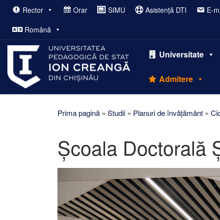
Rector
Orar
SIMU
Asistență DTI
E-ma
Afișează întregul conținut
Română
Universitate
Admitere
Prima pagină
»
Studii
»
Planuri de învățământ
»
Cic
Școala Doctorală Șt