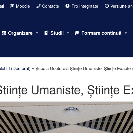
il
Moodle
Contacte
Pro Integritate
Versiune ant
Organizare
Studii
Formare continuă
lul III (Doctorat)
»
Școala Doctorală Științe Umaniste, Științe Exacte ș
iințe Umaniste, Științe E