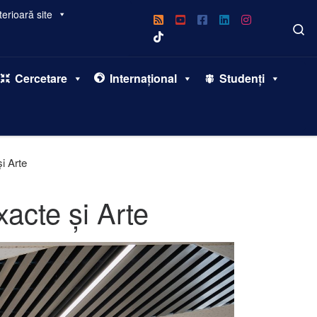
erioară site
S
Cercetare
Internațional
Studenți
i Arte
xacte și Arte