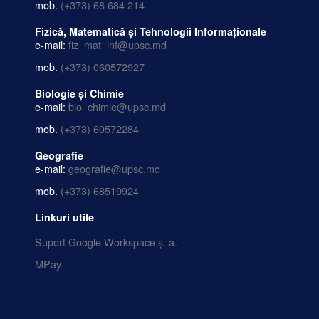
mob.
(+373) 68 684 214
Fizică, Matematică și Tehnologii Informaționale
e-mail:
fiz_mat_inf@upsc.md
mob.
(+373) 060572927
Biologie și Chimie
e-mail:
bio_chimie@upsc.md
mob.
(+373) 60572284
Geografie
e-mail:
geografie@upsc.md
mob.
(+373) 68519924
Linkuri utile
Suport Google Workspace ș. a.
MPay