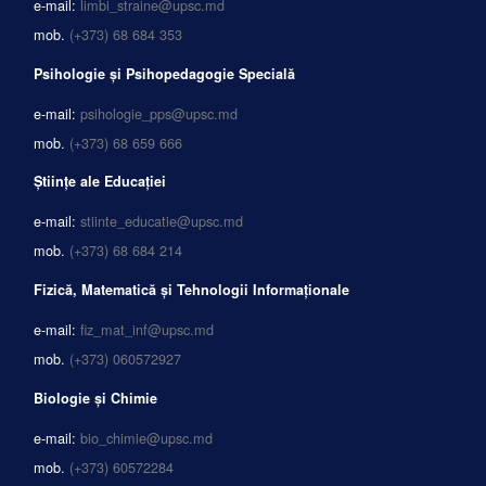
e-mail:
limbi_straine@upsc.md
mob.
(+373) 68 684 353
Psihologie și Psihopedagogie Specială
e-mail:
psihologie_pps@upsc.md
mob.
(+373) 68 659 666
Științe ale Educației
e-mail:
stiinte_educatie@upsc.md
mob.
(+373) 68 684 214
Fizică, Matematică și Tehnologii Informaționale
e-mail:
fiz_mat_inf@upsc.md
mob.
(+373) 060572927
Biologie și Chimie
e-mail:
bio_chimie@upsc.md
mob.
(+373) 60572284