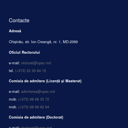
Contacte
Adresă
Chișinău, str. Ion Creangă, nr. 1, MD-2069
Oficiul Rectorului
e-mail:
rectorat@upsc.md
tel.
(+373) 22 35 84 15
Comisia de admitere (Licență și Masterat)
e-mail:
admiterea@upsc.md
mob.
(+373) 68 68 33 72
mob.
(+373) 68 68 62 64
Comisia de admitere (Doctorat)
e-mail:
doctorat@upsc.md