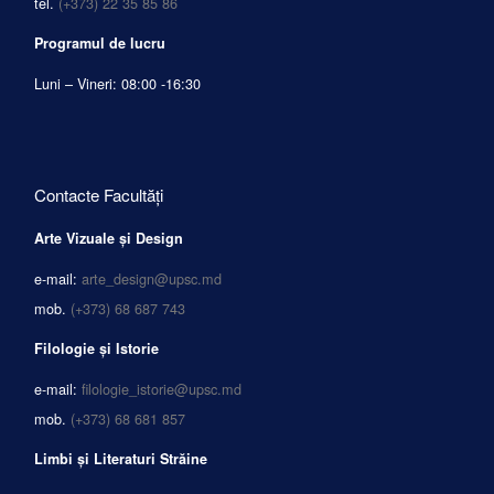
tel.
(+373) 22 35 85 86
Programul de lucru
Luni – Vineri: 08:00 -16:30
Contacte Facultăți
Arte Vizuale și Design
e-mail:
arte_design@upsc.md
mob.
(+373) 68 687 743
Filologie și Istorie
e-mail:
filologie_istorie@upsc.md
mob.
(+373) 68 681 857
Limbi și Literaturi Străine