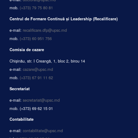
mob.
(+373) 79 75 80 81
Centrul de Formare Continuă și Leadership (Recalificare)
e-mail:
recalificare.dfp@upsc.md
mob.
(+373) 60 951 756
Comisia de cazare
Chișinău, str. I Creangă, 1, bloc 2, birou 14
e-mail:
cazare@upsc.md
mob.
(+373) 67 91 11 62
Secretariat
e-mail:
secretariat@upsc.md
mob.
(+373) 69 62 15 01
Contabilitate
e-mail:
contabilitate@upsc.md