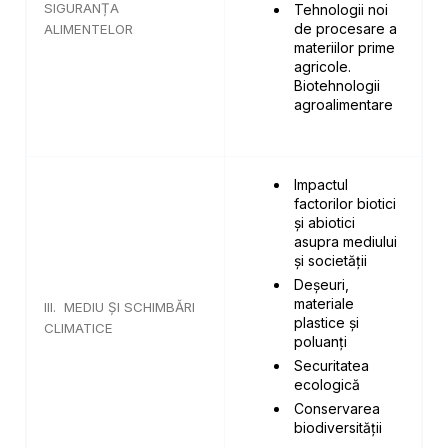
SIGURANȚA
Tehnologii noi
de procesare a
ALIMENTELOR
materiilor prime
agricole.
Biotehnologii
agroalimentare
Impactul
factorilor biotici
și abiotici
asupra mediului
și societății
Deșeuri,
materiale
III. MEDIU ŞI SCHIMBĂRI
plastice și
CLIMATICE
poluanți
Securitatea
ecologică
Conservarea
biodiversității