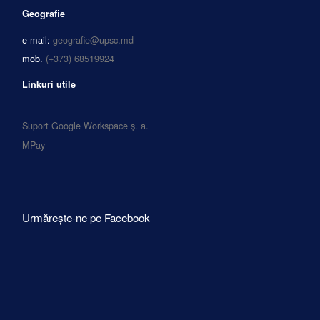
Geografie
e-mail:
geografie@upsc.md
mob.
(+373) 68519924
Linkuri utile
Suport Google Workspace ș. a.
MPay
Urmărește-ne pe Facebook