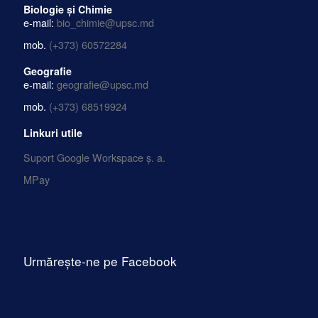
e-mail:
fiz_mat_inf@upsc.md
mob.
(+373) 060572927
Biologie și Chimie
e-mail:
bio_chimie@upsc.md
mob.
(+373) 60572284
Geografie
e-mail:
geografie@upsc.md
mob.
(+373) 68519924
Linkuri utile
Suport Google Workspace ș. a.
MPay
Urmărește-ne pe Facebook