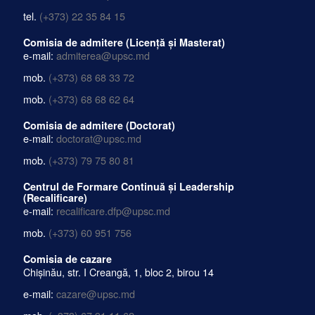
Oficiul Rectorului
e-mail:
rectorat@upsc.md
tel.
(+373) 22 35 84 15
Comisia de admitere (Licență și Masterat)
e-mail:
admiterea@upsc.md
mob.
(+373) 68 68 33 72
mob.
(+373) 68 68 62 64
Comisia de admitere (Doctorat)
e-mail:
doctorat@upsc.md
mob.
(+373) 79 75 80 81
Centrul de Formare Continuă și Leadership
(Recalificare)
e-mail:
recalificare.dfp@upsc.md
mob.
(+373) 60 951 756
Comisia de cazare
Chișinău, str. I Creangă, 1, bloc 2, birou 14