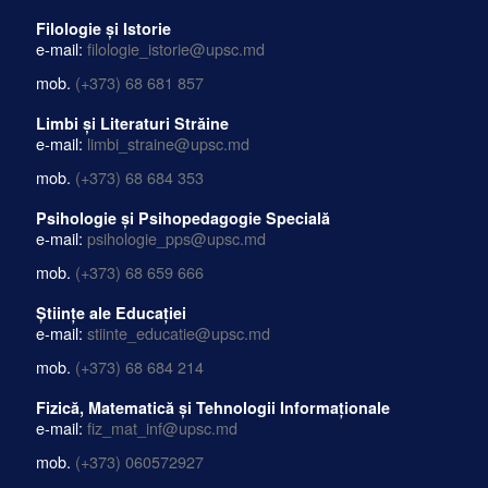
e-mail:
arte_design@upsc.md
mob.
(+373) 68 687 743
Filologie și Istorie
e-mail:
filologie_istorie@upsc.md
mob.
(+373) 68 681 857
Limbi și Literaturi Străine
e-mail:
limbi_straine@upsc.md
mob.
(+373) 68 684 353
Psihologie și Psihopedagogie Specială
e-mail:
psihologie_pps@upsc.md
mob.
(+373) 68 659 666
Științe ale Educației
e-mail:
stiinte_educatie@upsc.md
mob.
(+373) 68 684 214
Fizică, Matematică și Tehnologii Informaționale