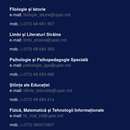
Filologie și Istorie
e-mail:
filologie_istorie@upsc.md
mob.
(+373) 68 681 857
Limbi și Literaturi Străine
e-mail:
limbi_straine@upsc.md
mob.
(+373) 68 684 353
Psihologie și Psihopedagogie Specială
e-mail:
psihologie_pps@upsc.md
mob.
(+373) 68 659 666
Științe ale Educației
e-mail:
stiinte_educatie@upsc.md
mob.
(+373) 68 684 214
Fizică, Matematică și Tehnologii Informaționale
e-mail:
fiz_mat_inf@upsc.md
mob.
(+373) 060572927