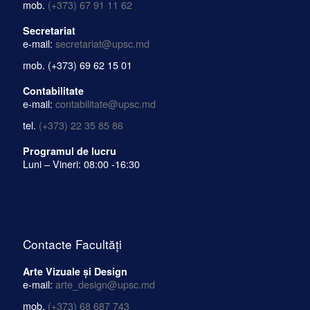
mob.
(+373) 67 91 11 62
Secretariat
e-mail:
secretariat@upsc.md
mob.
(+373) 69 62 15 01
Contabilitate
e-mail:
contabilitate@upsc.md
tel.
(+373) 22 35 85 86
Programul de lucru
Luni – Vineri: 08:00 -16:30
Contacte Facultăți
Arte Vizuale și Design
e-mail:
arte_design@upsc.md
mob.
(+373) 68 687 743