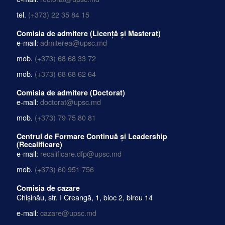
tel.
(+373) 22 35 84 15
Comisia de admitere (Licență și Masterat)
e-mail:
admiterea@upsc.md
mob.
(+373) 68 68 33 72
mob.
(+373) 68 68 62 64
Comisia de admitere (Doctorat)
e-mail:
doctorat@upsc.md
mob.
(+373) 79 75 80 81
Centrul de Formare Continuă și Leadership
(Recalificare)
e-mail:
recalificare.dfp@upsc.md
mob.
(+373) 60 951 756
Comisia de cazare
Chișinău, str. I Creangă, 1, bloc 2, birou 14
e-mail:
cazare@upsc.md