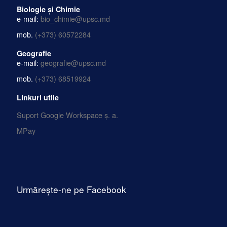
Biologie și Chimie
e-mail:
bio_chimie@upsc.md
mob.
(+373) 60572284
Geografie
e-mail:
geografie@upsc.md
mob.
(+373) 68519924
Linkuri utile
Suport Google Workspace ș. a.
MPay
Urmărește-ne pe Facebook