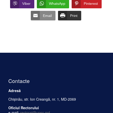
Viber
WhatsApp
Pinterest
Email
Print
Contacte
Adresă
Chișinău, str. Ion Creangă, nr. 1, MD-2069
Oficiul Rectorului
e-mail:
rectorat@upsc.md