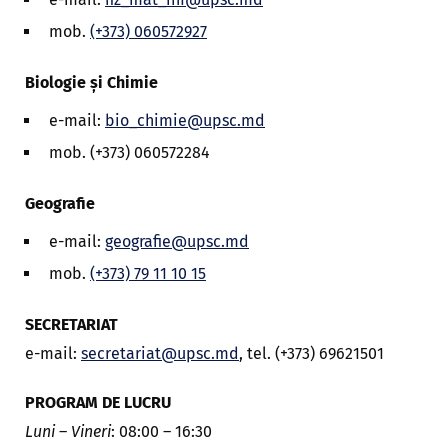
mob.
(+373) 060572927
Biologie și Chimie
e-mail:
bio_chimie@upsc.md
mob. (+373) 060572284
Geografie
e-mail:
geografie@upsc.md
mob.
(+373) 79 11 10 15
SECRETARIAT
e-mail:
secretariat@upsc.md
, tel. (+373) 69621501
PROGRAM DE LUCRU
Luni
–
Vineri
: 08:00 – 16:30