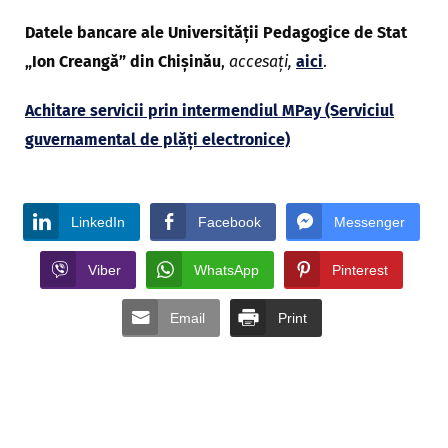
Datele bancare ale Universităţii Pedagogice de Stat
„Ion Creangă” din Chișinău
,
accesați,
aici
.
Achitare servicii prin intermendiul MPay (Serviciul
guvernamental de plăți electronice)
LinkedIn
Facebook
Messenger
Viber
WhatsApp
Pinterest
Email
Print