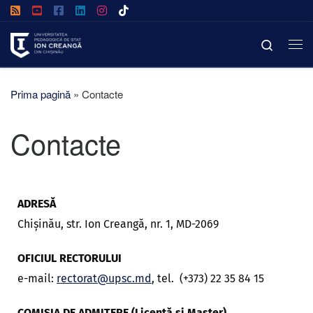
Afișează întregul conținut
Search
Prima pagină
»
Contacte
Contacte
ADRESĂ
Chișinău, str. Ion Creangă, nr. 1, MD-2069
OFICIUL RECTORULUI
e-mail:
rectorat@upsc.md
, tel. (+373) 22 35 84 15
COMISIA DE ADMITERE (Licență și Master)