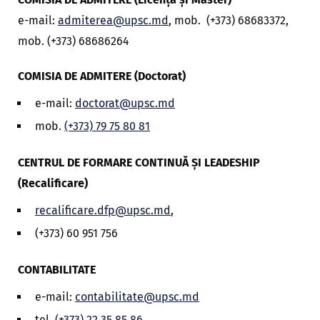
e-mail:
admiterea@upsc.md
, mob. (+373) 68683372,
mob. (+373) 68686264
COMISIA DE ADMITERE (Doctorat)
e-mail:
doctorat@upsc.md
mob.
(+373) 79 75 80 81
CENTRUL DE FORMARE CONTINUĂ ȘI LEADESHIP
(Recalificare)
recalificare.dfp@upsc.md
,
(+373) 60 951 756
CONTABILITATE
e-mail:
contabilitate@upsc.md
tel.
(+373) 22 35 85 86