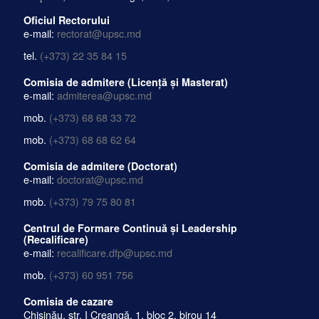
Oficiul Rectorului
e-mail:
rectorat@upsc.md
tel.
(+373) 22 35 84 15
Comisia de admitere (Licență și Masterat)
e-mail:
admiterea@upsc.md
mob.
(+373) 68 68 33 72
mob.
(+373) 68 68 62 64
Comisia de admitere (Doctorat)
e-mail:
doctorat@upsc.md
mob.
(+373) 79 75 80 81
Centrul de Formare Continuă și Leadership
(Recalificare)
e-mail:
recalificare.dfp@upsc.md
mob.
(+373) 60 951 756
Comisia de cazare
Chișinău, str. I Creangă, 1, bloc 2, birou 14