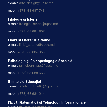
e-mail:
arte_design@upsc.md
mob.
(+373) 68 687 743
Filologie și Istorie
e-mail:
filologie_istorie@upsc.md
mob.
(+373) 68 681 857
Limbi și Literaturi Străine
e-mail:
limbi_straine@upsc.md
mob.
(+373) 68 684 353
Psihologie și Psihopedagogie Specială
e-mail:
psihologie_pps@upsc.md
mob.
(+373) 68 659 666
Științe ale Educației
e-mail:
stiinte_educatie@upsc.md
mob.
(+373) 68 684 214
Fizică, Matematică și Tehnologii Informaționale
e-mail:
fiz_mat_inf@upsc.md