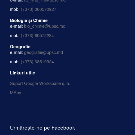
mob.
(+373) 060572927
Biologie și Chimie
e-mail:
bio_chimie@upsc.md
mob.
(+373) 60572284
Geografie
e-mail:
geografie@upsc.md
mob.
(+373) 68519924
Linkuri utile
Suport Google Workspace ș. a.
MPay
Urmărește-ne pe Facebook