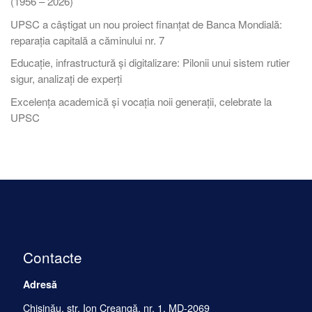
(1956 – 2026)
UPSC a câștigat un nou proiect finanțat de Banca Mondială:
reparația capitală a căminului nr. 7
Educație, infrastructură și digitalizare: Pilonii unui sistem rutier
sigur, analizați de experți
Excelența academică și vocația noii generații, celebrate la
UPSC
Contacte
Adresă
Chișinău, str. Ion Creangă, nr. 1, MD-2069