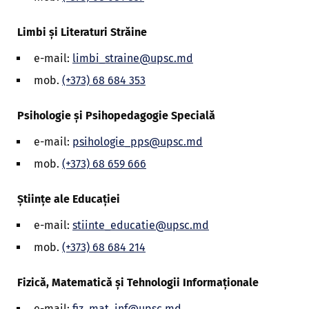
Limbi și Literaturi Străine
e-mail:
limbi_straine@upsc.md
mob.
(+373) 68 684 353
Psihologie și Psihopedagogie Specială
e-mail:
psihologie_pps@upsc.md
mob.
(+373) 68 659 666
Științe ale Educației
e-mail:
stiinte_educatie@upsc.md
mob.
(+373) 68 684 214
Fizică, Matematică și Tehnologii Informaționale
e-mail:
fiz_mat_inf@upsc.md