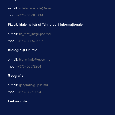
e-mail:
stiinte_educatie@upsc.md
mob.
(+373) 68 684 214
Fizică, Matematică și Tehnologii Informaționale
e-mail:
fiz_mat_inf@upsc.md
mob.
(+373) 060572927
Biologie și Chimie
e-mail:
bio_chimie@upsc.md
mob.
(+373) 60572284
Geografie
e-mail:
geografie@upsc.md
mob.
(+373) 68519924
Linkuri utile