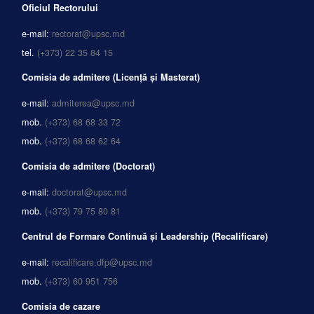
Oficiul Rectorului
e-mail:
rectorat@upsc.md
tel.
(+373) 22 35 84 15
Comisia de admitere (Licență și Masterat)
e-mail:
admiterea@upsc.md
mob.
(+373) 68 68 33 72
mob.
(+373) 68 68 62 64
Comisia de admitere (Doctorat)
e-mail:
doctorat@upsc.md
mob.
(+373) 79 75 80 81
Centrul de Formare Continuă și Leadership (Recalificare)
e-mail:
recalificare.dfp@upsc.md
mob.
(+373) 60 951 756
Comisia de cazare