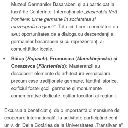
Muzeul Germanilor Basarabeni și au participat la
lucrările Conferinței Internaționale
„Basarabia fără
frontiere: urme germane în societatea și
muzeografia regiunii”
. Tot aici, tinerii cercetători au
avut oportunitatea de a dialoga cu descendenți ai
germanilor basarabeni și cu reprezentanți ai
comunităților locale.
Băiuș (
Bajusch
), Frumușica (
Manukbejewka
) și
Cneazevca (
Fürstenfeld
):
Masteranzii au
descoperit elemente de arhitectură vernaculară,
precum case tradiționale germane, fântâni istorice,
edificiul fostei școli germane și monumente
comemorative dedicate foștilor locuitori ai regiunii.
Excursia a beneficiat și de o importantă dimensiune de
cooperare internațională, la activitate participând conf.
univ. dr. Delia Cotârlea de la Universitatea „Transilvania”