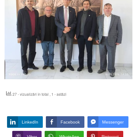
27 - vizualizări în total
, 1 - astăzi
LinkedIn
Facebook
Messenger
Viber
WhatsApp
Pinterest