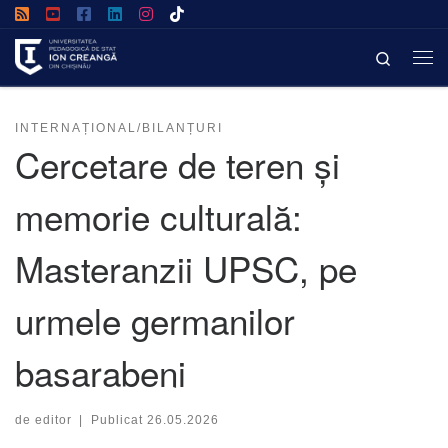
Afișează întregul conținut
Search
INTERNAȚIONAL/BILANȚURI
Cercetare de teren și
memorie culturală:
Masteranzii UPSC, pe
urmele germanilor
basarabeni
de
editor
|
Publicat
26.05.2026