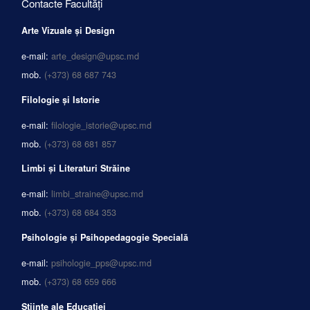
Contacte Facultăți
Arte Vizuale și Design
e-mail:
arte_design@upsc.md
mob.
(+373) 68 687 743
Filologie și Istorie
e-mail:
filologie_istorie@upsc.md
mob.
(+373) 68 681 857
Limbi și Literaturi Străine
e-mail:
limbi_straine@upsc.md
mob.
(+373) 68 684 353
Psihologie și Psihopedagogie Specială
e-mail:
psihologie_pps@upsc.md
mob.
(+373) 68 659 666
Științe ale Educației