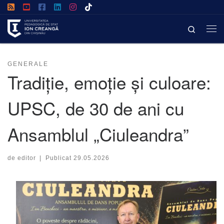
Afișează întregul conținut
Search
GENERALE
Tradiție, emoție și culoare:
UPSC, de 30 de ani cu
Ansamblul „Ciuleandra”
de
editor
|
Publicat
29.05.2026