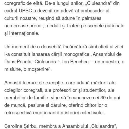
coregrafic de elită. De-a lungul anilor, „Ciuleandra” din
cadrul UPSC a devenit un adevărat ambasador al
culturii noastre, reușind să adune în palmares
numeroase premii, medalii și trofee pe scenele naționale
și internaționale.
Un moment de o deosebită încărcătură simbolică al zilei
l-a constituit lansarea cărții monografice „Ansamblul de
Dans Popular Ciuleandra”, Ion Bencheci – un maestru, o
misiune, o moștenire”.
Această lucrare de excepție, care adună mărturii ale
colegilor coregrafi, ale profesorilor și studenților, ale
membrilor de familie, vine să încununeze cei 30 de ani
de muncă, pasiune și dăruire, oferind cititorilor o
retrospectivă emoționantă a istoriei colectivului.
Carolina Știrbu, membră a Ansamblului „Ciuleandra”,