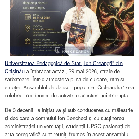
Universitatea Pedagogică de Stat „Ion Creangă” din
Chișinău
a îmbrăcat astăzi, 29 mai 2026, straie de
sărbătoare. Într-o atmosferă plină de culoare, ritm și
emoție, Ansamblul de dansuri populare „Ciuleandra” și-a
celebrat trei decenii de activitate artistică neîntreruptă.
De 3 decenii, la inițiativa și sub conducerea cu măiestrie
și dedicare a domnului Ion Bencheci și cu susținerea
administrației universității, studenții UPSC pasionați de
arta coregrafică sunt reuniți frumos în acest ansamblu