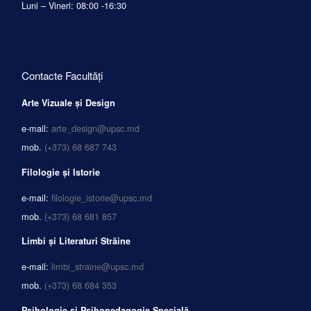
Luni – Vineri: 08:00 -16:30
Contacte Facultăți
Arte Vizuale și Design
e-mail:
arte_design@upsc.md
mob.
(+373) 68 687 743
Filologie și Istorie
e-mail:
filologie_istorie@upsc.md
mob.
(+373) 68 681 857
Limbi și Literaturi Străine
e-mail:
limbi_straine@upsc.md
mob.
(+373) 68 684 353
Psihologie și Psihopedagogie Specială