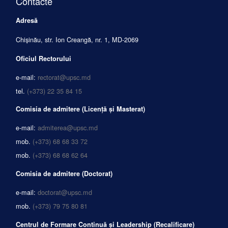
Contacte
Adresă
Chișinău, str. Ion Creangă, nr. 1, MD-2069
Oficiul Rectorului
e-mail:
rectorat@upsc.md
tel.
(+373) 22 35 84 15
Comisia de admitere (Licență și Masterat)
e-mail:
admiterea@upsc.md
mob.
(+373) 68 68 33 72
mob.
(+373) 68 68 62 64
Comisia de admitere (Doctorat)
e-mail:
doctorat@upsc.md
mob.
(+373) 79 75 80 81
Centrul de Formare Continuă și Leadership (Recalificare)