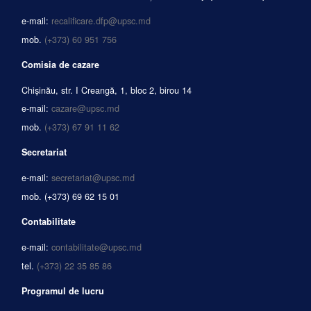
e-mail:
recalificare.dfp@upsc.md
mob.
(+373) 60 951 756
Comisia de cazare
Chișinău, str. I Creangă, 1, bloc 2, birou 14
e-mail:
cazare@upsc.md
mob.
(+373) 67 91 11 62
Secretariat
e-mail:
secretariat@upsc.md
mob.
(+373) 69 62 15 01
Contabilitate
e-mail:
contabilitate@upsc.md
tel.
(+373) 22 35 85 86
Programul de lucru