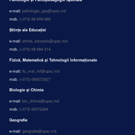
e-mail:
psihologie_pps@upsc.md
mob.
(+373) 68 659 666
Științe ale Educației
e-mail:
stiinte_educatie@upsc.md
mob.
(+373) 68 684 214
Fizică, Matematică și Tehnologii Informaționale
e-mail:
fiz_mat_inf@upsc.md
mob.
(+373) 060572927
Biologie și Chimie
e-mail:
bio_chimie@upsc.md
mob.
(+373) 60572284
Geografie
e-mail:
geografie@upsc.md