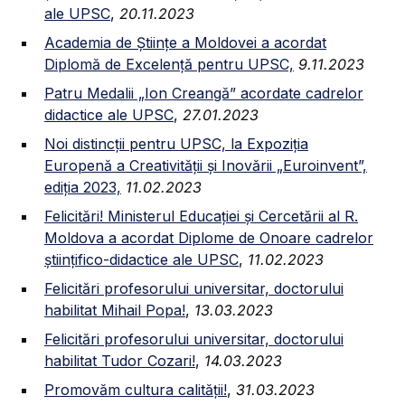
ale UPSC
,
20.11.2023
Academia de Științe a Moldovei a acordat
Diplomă de Excelență pentru UPSC,
9.11.2023
Patru Medalii „Ion Creangă” acordate cadrelor
didactice ale UPSC
,
27.01.2023
Noi distincții pentru UPSC, la Expoziția
Europenă a Creativității și Inovării „Euroinvent”,
ediția 2023,
11.02.2023
Felicitări! Ministerul Educației și Cercetării al R.
Moldova a acordat Diplome de Onoare cadrelor
științifico-didactice ale UPSC
,
11.02.2023
Felicitări profesorului universitar, doctorului
habilitat Mihail Popa!
,
13.03.2023
Felicitări profesorului universitar, doctorului
habilitat Tudor Cozari!
,
14.03.2023
Promovăm cultura calității!
,
31.03.2023