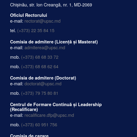
Chișinău, str. Ion Creangă, nr. 1, MD-2069
Oficiul Rectorului
e-mail:
rectorat@upsc.md
tel.
(+373) 22 35 84 15
Comisia de admitere (Licență și Masterat)
e-mail:
admiterea@upsc.md
mob.
(+373) 68 68 33 72
mob.
(+373) 68 68 62 64
Comisia de admitere (Doctorat)
e-mail:
doctorat@upsc.md
mob.
(+373) 79 75 80 81
Centrul de Formare Continuă și Leadership
(Recalificare)
e-mail:
recalificare.dfp@upsc.md
mob.
(+373) 60 951 756
Comisia de cazare