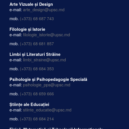
Arte Vizuale și Design
e-mail:
arte_design@upsc.md
mob.
(+373) 68 687 743
Filologie și Istorie
e-mail:
filologie_istorie@upsc.md
mob.
(+373) 68 681 857
Limbi și Literaturi Străine
e-mail:
limbi_straine@upsc.md
mob.
(+373) 68 684 353
Psihologie și Psihopedagogie Specială
e-mail:
psihologie_pps@upsc.md
mob.
(+373) 68 659 666
Științe ale Educației
e-mail:
stiinte_educatie@upsc.md
mob.
(+373) 68 684 214