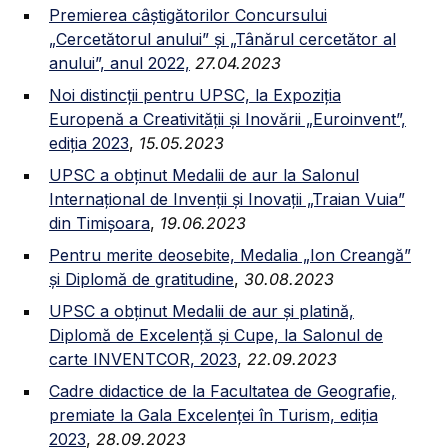
Premierea câștigătorilor Concursului
„Cercetătorul anului” și „Tânărul cercetător al
anului”, anul 2022,
27.04.2023
Noi distincții pentru UPSC, la Expoziția
Europenă a Creativității și Inovării „Euroinvent”,
ediția 2023
,
15.05.2023
UPSC a obținut Medalii de aur la Salonul
Internațional de Invenții și Inovații „Traian Vuia”
din Timișoara
,
19.06.2023
Pentru merite deosebite, Medalia „Ion Creangă”
și Diplomă de gratitudine
,
30.08.2023
UPSC a obținut Medalii de aur și platină,
Diplomă de Excelență și Cupe, la Salonul de
carte INVENTCOR, 2023
,
22.09.2023
Cadre didactice de la Facultatea de Geografie,
premiate la Gala Excelenței în Turism, ediția
2023
,
28.09.2023