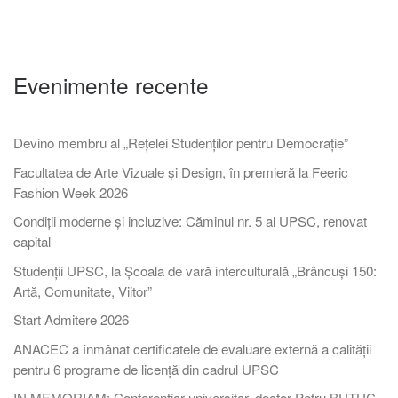
Evenimente recente
Devino membru al „Rețelei Studenților pentru Democrație”
Facultatea de Arte Vizuale și Design, în premieră la Feeric
Fashion Week 2026
Condiții moderne și incluzive: Căminul nr. 5 al UPSC, renovat
capital
Studenții UPSC, la Școala de vară interculturală „Brâncuși 150:
Artă, Comunitate, Viitor”
Start Admitere 2026
ANACEC a înmânat certificatele de evaluare externă a calității
pentru 6 programe de licență din cadrul UPSC
IN MEMORIAM: Conferențiar universitar, doctor Petru BUTUC