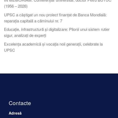
(1956 – 2026)
UPSC a câștigat un nou proiect finanțat de Banca Mondială:
reparația capitală a căminului nr. 7
Educație, infrastructură și digitalizare: Pilonii unui sistem rutier
sigur, analizați de experți
Excelența academică și vocația noii generații, celebrate la
UPSC
Contacte
Adresă