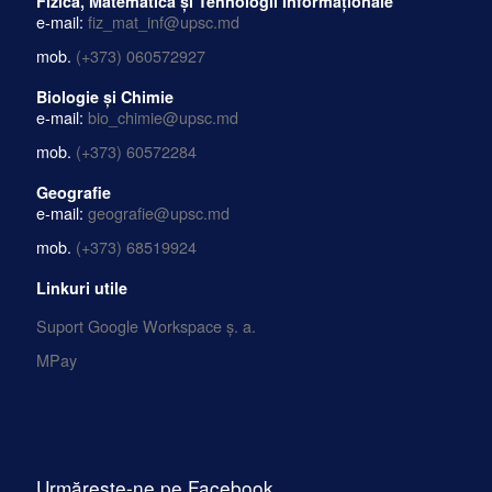
Fizică, Matematică și Tehnologii Informaționale
e-mail:
fiz_mat_inf@upsc.md
mob.
(+373) 060572927
Biologie și Chimie
e-mail:
bio_chimie@upsc.md
mob.
(+373) 60572284
Geografie
e-mail:
geografie@upsc.md
mob.
(+373) 68519924
Linkuri utile
Suport Google Workspace ș. a.
MPay
Urmărește-ne pe Facebook