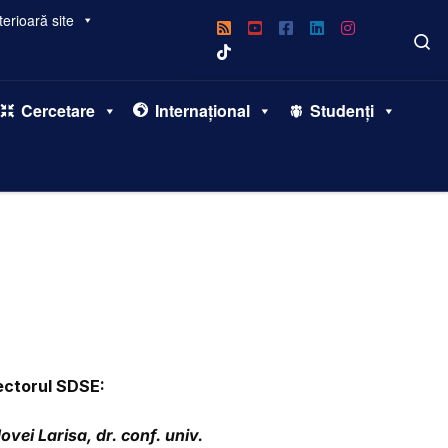
erioară site
S
Cercetare
Internațional
Studenți
ectorul SDSE:
ovei Larisa, dr. conf. univ.