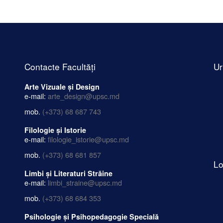
Contacte Facultăți
Ur
Arte Vizuale și Design
e-mail:
arte_design@upsc.md
mob.
(+373) 68 687 743
Filologie și Istorie
e-mail:
filologie_istorie@upsc.md
mob.
(+373) 68 681 857
Lo
Limbi și Literaturi Străine
e-mail:
limbi_straine@upsc.md
mob.
(+373) 68 684 353
Psihologie și Psihopedagogie Specială