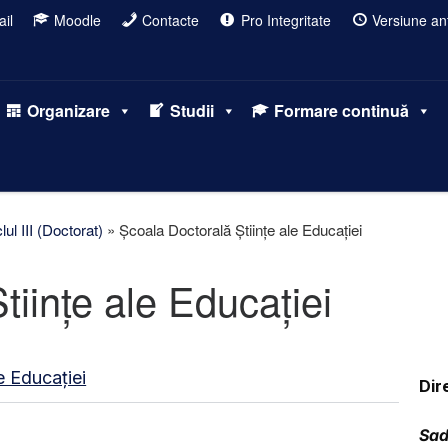
il
Moodle
Contacte
Pro Integritate
Versiune ant
Organizare
Studii
Formare continuă
lul III (Doctorat)
»
Școala Doctorală Științe ale Educației
tiințe ale Educației
e Educației
Dir
Sad