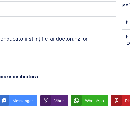
sad
conducătorii științifici ai doctoranzilor
E
ioare de doctorat
Messenger
Viber
WhatsApp
Pi