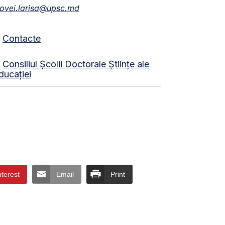
ovei.larisa@upsc.md
Contacte
Consiliul Școlii Doctorale Științe ale
ducației
nterest
Email
Print