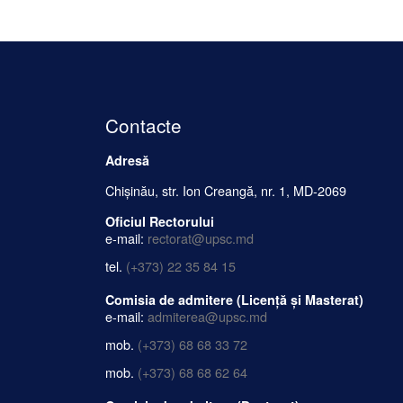
Contacte
Adresă
Chișinău, str. Ion Creangă, nr. 1, MD-2069
Oficiul Rectorului
e-mail:
rectorat@upsc.md
tel.
(+373) 22 35 84 15
Comisia de admitere (Licență și Masterat)
e-mail:
admiterea@upsc.md
mob.
(+373) 68 68 33 72
mob.
(+373) 68 68 62 64