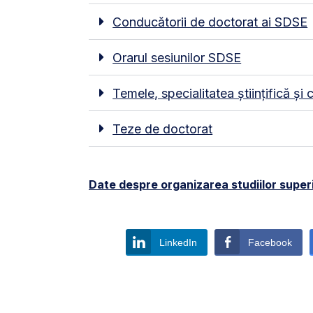
Conducătorii de doctorat ai SDSE
Orarul sesiunilor SDSE
Temele, specialitatea științifică și 
Teze de doctorat
Date despre organizarea studiilor super
LinkedIn
Facebook