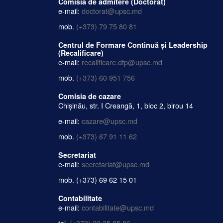
Comisia de admitere (Doctorat)
e-mail:
doctorat@upsc.md
mob.
(+373) 79 75 80 81
Centrul de Formare Continuă și Leadership
(Recalificare)
e-mail:
recalificare.dfp@upsc.md
mob.
(+373) 60 951 756
Comisia de cazare
Chișinău, str. I Creangă, 1, bloc 2, birou 14
e-mail:
cazare@upsc.md
mob.
(+373) 67 91 11 62
Secretariat
e-mail:
secretariat@upsc.md
mob.
(+373) 69 62 15 01
Contabilitate
e-mail:
contabilitate@upsc.md
tel.
(+373) 22 35 85 86