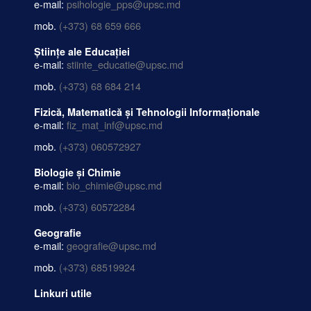
e-mail:
psihologie_pps@upsc.md
mob.
(+373) 68 659 666
Științe ale Educației
e-mail:
stiinte_educatie@upsc.md
mob.
(+373) 68 684 214
Fizică, Matematică și Tehnologii Informaționale
e-mail:
fiz_mat_inf@upsc.md
mob.
(+373) 060572927
Biologie și Chimie
e-mail:
bio_chimie@upsc.md
mob.
(+373) 60572284
Geografie
e-mail:
geografie@upsc.md
mob.
(+373) 68519924
Linkuri utile