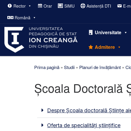
Rector
Orar
SIMU
Asistență DTI
E-ma
Afișează întregul conținut
Română
Universitate
Admitere
Prima pagină
»
Studii
»
Planuri de învățământ
»
Cic
Școala Doctorală Ș
Despre Școala doctorală Științe al
Oferta de specialități științifice