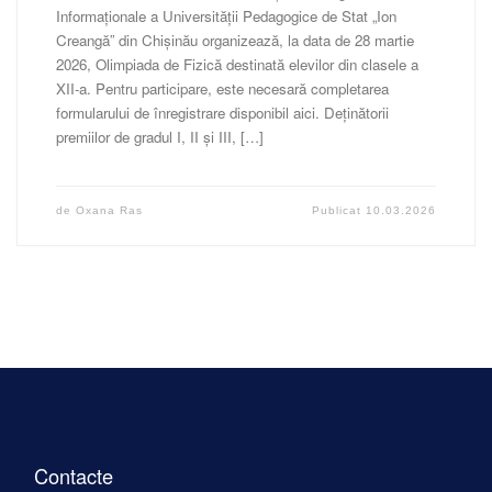
Informaționale a Universității Pedagogice de Stat „Ion
Creangă” din Chișinău organizează, la data de 28 martie
2026, Olimpiada de Fizică destinată elevilor din clasele a
XII-a. Pentru participare, este necesară completarea
formularului de înregistrare disponibil aici. Deținătorii
premiilor de gradul I, II și III, […]
de
Oxana Ras
Publicat
10.03.2026
Contacte