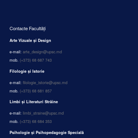
Contacte Facultăți
Arte Vizuale și Design
e-mail:
arte_design@upsc.md
mob.
(+373) 68 687 743
Filologie și Istorie
e-mail:
filologie_istorie@upsc.md
mob.
(+373) 68 681 857
Limbi și Literaturi Străine
e-mail:
limbi_straine@upsc.md
mob.
(+373) 68 684 353
Psihologie și Psihopedagogie Specială