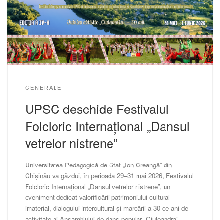
GENERALE
UPSC deschide Festivalul
Folcloric Internațional „Dansul
vetrelor nistrene”
Universitatea Pedagogică de Stat „Ion Creangă” din
Chișinău va găzdui, în perioada 29–31 mai 2026, Festivalul
Folcloric Internațional „Dansul vetrelor nistrene”, un
eveniment dedicat valorificării patrimoniului cultural
imaterial, dialogului intercultural și marcării a 30 de ani de
activitate ai Ansamblului de dans popular „Ciuleandra”,