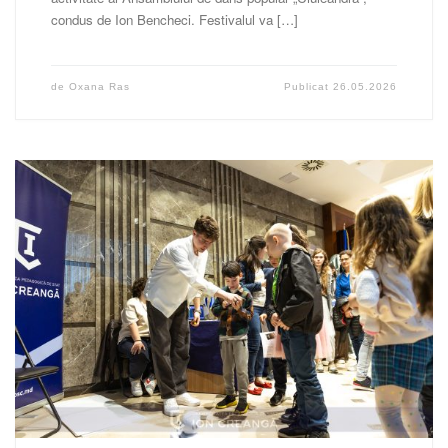
condus de Ion Bencheci. Festivalul va […]
de
Oxana Ras
Publicat
26.05.2026