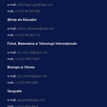
e-mail:
psihologie_pps@upsc.md
mob.
(+373) 68 659 666
Științe ale Educației
e-mail:
stiinte_educatie@upsc.md
mob.
(+373) 68 684 214
Fizică, Matematică și Tehnologii Informaționale
e-mail:
fiz_mat_inf@upsc.md
mob.
(+373) 060572927
Biologie și Chimie
e-mail:
bio_chimie@upsc.md
mob.
(+373) 60572284
Geografie
e-mail:
geografie@upsc.md
mob.
(+373) 68519924