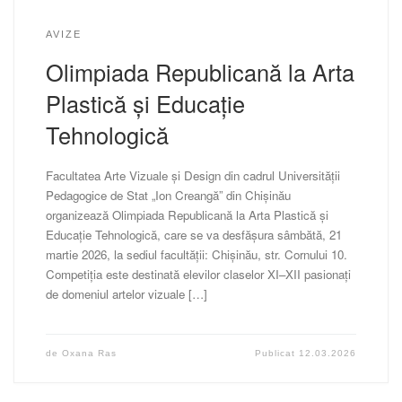
AVIZE
Olimpiada Republicană la Arta
Plastică și Educație
Tehnologică
Facultatea Arte Vizuale și Design din cadrul Universității
Pedagogice de Stat „Ion Creangă” din Chișinău
organizează Olimpiada Republicană la Arta Plastică și
Educație Tehnologică, care se va desfășura sâmbătă, 21
martie 2026, la sediul facultății: Chișinău, str. Cornului 10.
Competiția este destinată elevilor claselor XI–XII pasionați
de domeniul artelor vizuale […]
de
Oxana Ras
Publicat
12.03.2026