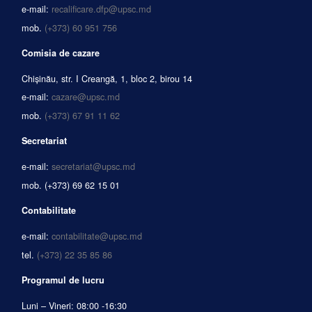
e-mail:
recalificare.dfp@upsc.md
mob.
(+373) 60 951 756
Comisia de cazare
Chișinău, str. I Creangă, 1, bloc 2, birou 14
e-mail:
cazare@upsc.md
mob.
(+373) 67 91 11 62
Secretariat
e-mail:
secretariat@upsc.md
mob.
(+373) 69 62 15 01
Contabilitate
e-mail:
contabilitate@upsc.md
tel.
(+373) 22 35 85 86
Programul de lucru
Luni – Vineri: 08:00 -16:30