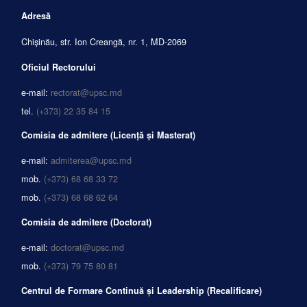
Adresă
Chișinău, str. Ion Creangă, nr. 1, MD-2069
Oficiul Rectorului
e-mail:
rectorat@upsc.md
tel.
(+373) 22 35 84 15
Comisia de admitere (Licență și Masterat)
e-mail:
admiterea@upsc.md
mob.
(+373) 68 68 33 72
mob.
(+373) 68 68 62 64
Comisia de admitere (Doctorat)
e-mail:
doctorat@upsc.md
mob.
(+373) 79 75 80 81
Centrul de Formare Continuă și Leadership (Recalificare)