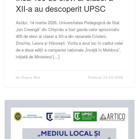
XII-a au descoperit UPSC
Astăzi, 14 martie 2026, Universitatea Pedagogică de Stat
„Ion Creangă” din Chișinău a fost gazda celor aproximativ
400 de elevi ai clasei a XII-a din raioanele Criuleni,
Drochia, Leova și Hâncești. Vizita a avut loc în cadrul celei
de-a doua ediții a campaniei naționale „Învață în Moldova”,
inițiată de Ministerul […]
de
Oxana Ras
Publicat
14.03.2026