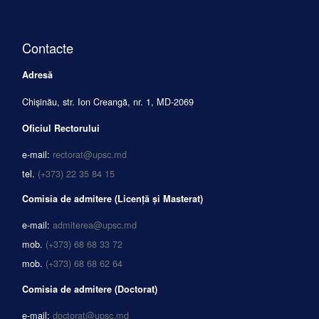
Contacte
Adresă
Chișinău, str. Ion Creangă, nr. 1, MD-2069
Oficiul Rectorului
e-mail:
rectorat@upsc.md
tel.
(+373) 22 35 84 15
Comisia de admitere (Licență și Masterat)
e-mail:
admiterea@upsc.md
mob.
(+373) 68 68 33 72
mob.
(+373) 68 68 62 64
Comisia de admitere (Doctorat)
e-mail:
doctorat@upsc.md