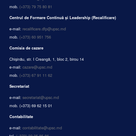
mob.
(+373) 79 75 80 81
Centrul de Formare Continuă și Leadership (Recalificare)
e-mail:
recalificare.dfp@upsc.md
mob.
(+373) 60 951 756
Comisia de cazare
Chișinău, str. I Creangă, 1, bloc 2, birou 14
e-mail:
cazare@upsc.md
mob.
(+373) 67 91 11 62
Secretariat
e-mail:
secretariat@upsc.md
mob.
(+373) 69 62 15 01
Contabilitate
e-mail:
contabilitate@upsc.md
tel.
(+373) 22 35 85 86