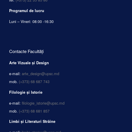
Programul de lucru
Luni – Vineri: 08:00 -16:30
Contacte Facultăți
Arte Vizuale și Design
e-mail:
arte_design@upsc.md
mob.
(+373) 68 687 743
Filologie și Istorie
e-mail:
filologie_istorie@upsc.md
mob.
(+373) 68 681 857
Limbi și Literaturi Străine