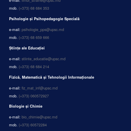
e-mail:
limbi_straine@upsc.md
mob.
(+373) 68 684 353
Psihologie și Psihopedagogie Specială
e-mail:
psihologie_pps@upsc.md
mob.
(+373) 68 659 666
Științe ale Educației
e-mail:
stiinte_educatie@upsc.md
mob.
(+373) 68 684 214
Fizică, Matematică și Tehnologii Informaționale
e-mail:
fiz_mat_inf@upsc.md
mob.
(+373) 060572927
Biologie și Chimie
e-mail:
bio_chimie@upsc.md
mob.
(+373) 60572284