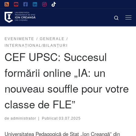
Afișează întregul conținut
Search
EVENIMENTE
GENERALE
INTERNAȚIONAL/BILANȚURI
CEF UPSC: Succesul
formării online „IA: un
nouveau souffle pour votre
classe de FLE”
de
administrator
|
Publicat
03.07.2025
Universitatea Pedagogică de Stat „Ion Creangă” din