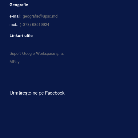
Geografie
e-mail:
geografie@upsc.md
mob.
(+373) 68519924
Linkuri utile
Suport Google Workspace ș. a.
MPay
Urmărește-ne pe Facebook