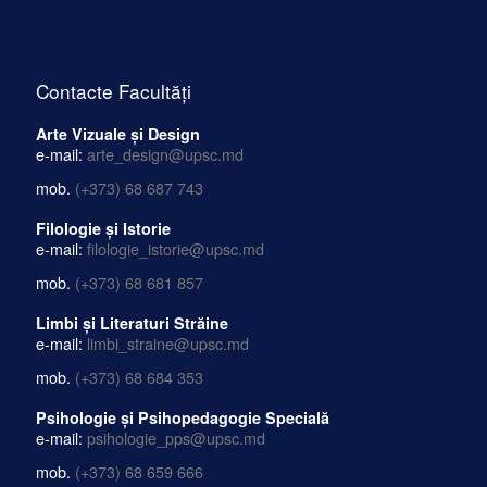
Contacte Facultăți
Arte Vizuale și Design
e-mail:
arte_design@upsc.md
mob.
(+373) 68 687 743
Filologie și Istorie
e-mail:
filologie_istorie@upsc.md
mob.
(+373) 68 681 857
Limbi și Literaturi Străine
e-mail:
limbi_straine@upsc.md
mob.
(+373) 68 684 353
Psihologie și Psihopedagogie Specială
e-mail:
psihologie_pps@upsc.md
mob.
(+373) 68 659 666