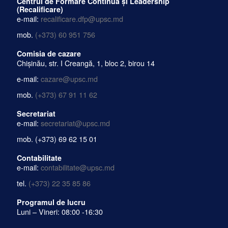
Centrul de Formare Continuă și Leadership
(Recalificare)
e-mail:
recalificare.dfp@upsc.md
mob.
(+373) 60 951 756
Comisia de cazare
Chișinău, str. I Creangă, 1, bloc 2, birou 14
e-mail:
cazare@upsc.md
mob.
(+373) 67 91 11 62
Secretariat
e-mail:
secretariat@upsc.md
mob.
(+373) 69 62 15 01
Contabilitate
e-mail:
contabilitate@upsc.md
tel.
(+373) 22 35 85 86
Programul de lucru
Luni – Vineri: 08:00 -16:30