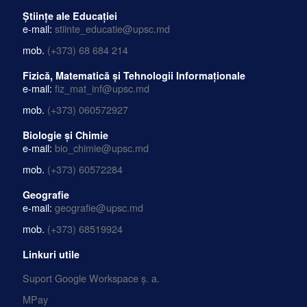
Științe ale Educației
e-mail:
stiinte_educatie@upsc.md
mob.
(+373) 68 684 214
Fizică, Matematică și Tehnologii Informaționale
e-mail:
fiz_mat_inf@upsc.md
mob.
(+373) 060572927
Biologie și Chimie
e-mail:
bio_chimie@upsc.md
mob.
(+373) 60572284
Geografie
e-mail:
geografie@upsc.md
mob.
(+373) 68519924
Linkuri utile
Suport Google Workspace ș. a.
MPay