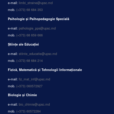
e-mail:
limbi_straine@upsc.md
mob.
(+373) 68 684 353
Psihologie și Psihopedagogie Specială
e-mail:
psihologie_pps@upsc.md
mob.
(+373) 68 659 666
Științe ale Educației
e-mail:
stiinte_educatie@upsc.md
mob.
(+373) 68 684 214
Fizică, Matematică și Tehnologii Informaționale
e-mail:
fiz_mat_inf@upsc.md
mob.
(+373) 060572927
Biologie și Chimie
e-mail:
bio_chimie@upsc.md
mob.
(+373) 60572284