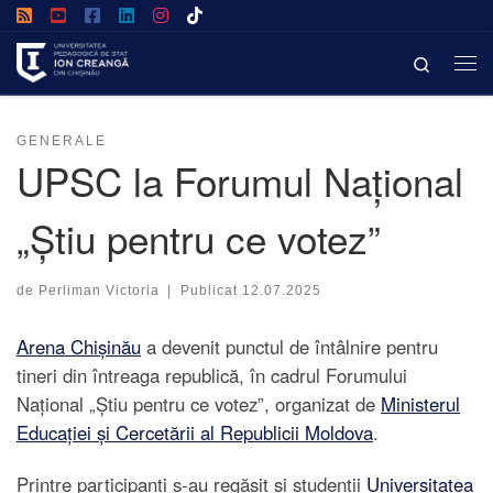
Afișează întregul conținut
Search
GENERALE
UPSC la Forumul Național
„Știu pentru ce votez”
de
Perliman Victoria
|
Publicat
12.07.2025
Arena Chișinău
a devenit punctul de întâlnire pentru
tineri din întreaga republică, în cadrul Forumului
Național „Știu pentru ce votez”, organizat de
Ministerul
Educației și Cercetării al Republicii Moldova
.
Printre participanți s-au regăsit și studenții
Universitatea