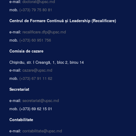
e-mail:
doctorat@upsc.md
mob.
(+373) 79 75 80 81
Centrul de Formare Continuă și Leadership (Recalificare)
e-mail:
recalificare.dfp@upsc.md
mob.
(+373) 60 951 756
Comisia de cazare
Chișinău, str. I Creangă, 1, bloc 2, birou 14
e-mail:
cazare@upsc.md
mob.
(+373) 67 91 11 62
Secretariat
e-mail:
secretariat@upsc.md
mob.
(+373) 69 62 15 01
Contabilitate
e-mail:
contabilitate@upsc.md