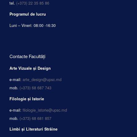
tel.
(+373) 22 35 85 86
Programul de lucru
Luni – Vineri: 08:00 -16:30
Contacte Facultăți
Arte Vizuale și Design
e-mail:
arte_design@upsc.md
mob.
(+373) 68 687 743
Filologie și Istorie
e-mail:
filologie_istorie@upsc.md
mob.
(+373) 68 681 857
Limbi și Literaturi Străine