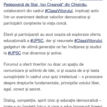
Pedagogică de Stat „Ion Creangă” din Chișinău
,
colaboratorii din cadrul
#ClasaViitorului
, implicați activ
într-un eveniment dedicat valorilor democratice și
participării conștiente la viața civică.
Elevii şi participanṭii au avut ocazia să exploreze oferta
educaṭională a
#UPSC
, dar și resursele
#ClasaViitorului
,
gadgeturi de ultimă generaṭie ce fac învăṭarea și studiul
la
#UPSC
mai dinamice şi active.
Forumul a oferit tinerilor nu doar un spațiu de
comunicare și schimb de idei, ci și ocazia de a-și testa
cunoștințele în cadrul unui quiz intelectual – o provocare
despre drepturile fundamentale, principiile votului liber,
egal, corect și secret.
Dialog, competiție, spirit civic și educație democratică –
toate s-au împletit într-o zi care a adus împreună liceeni,