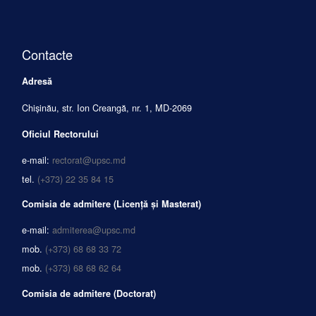
Contacte
Adresă
Chișinău, str. Ion Creangă, nr. 1, MD-2069
Oficiul Rectorului
e-mail:
rectorat@upsc.md
tel.
(+373) 22 35 84 15
Comisia de admitere (Licență și Masterat)
e-mail:
admiterea@upsc.md
mob.
(+373) 68 68 33 72
mob.
(+373) 68 68 62 64
Comisia de admitere (Doctorat)