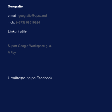
Geografie
e-mail:
geografie@upsc.md
mob.
(+373) 68519924
Linkuri utile
Suport Google Workspace ș. a.
MPay
Urmărește-ne pe Facebook