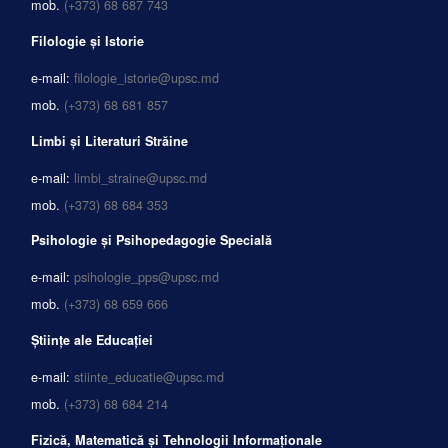
mob.
(+373) 68 687 743
Filologie și Istorie
e-mail:
filologie_istorie@upsc.md
mob.
(+373) 68 681 857
Limbi și Literaturi Străine
e-mail:
limbi_straine@upsc.md
mob.
(+373) 68 684 353
Psihologie și Psihopedagogie Specială
e-mail:
psihologie_pps@upsc.md
mob.
(+373) 68 659 666
Științe ale Educației
e-mail:
stiinte_educatie@upsc.md
mob.
(+373) 68 684 214
Fizică, Matematică și Tehnologii Informaționale