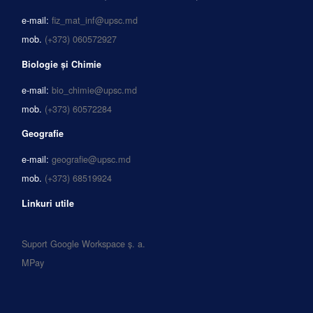
e-mail:
fiz_mat_inf@upsc.md
mob.
(+373) 060572927
Biologie și Chimie
e-mail:
bio_chimie@upsc.md
mob.
(+373) 60572284
Geografie
e-mail:
geografie@upsc.md
mob.
(+373) 68519924
Linkuri utile
Suport Google Workspace ș. a.
MPay