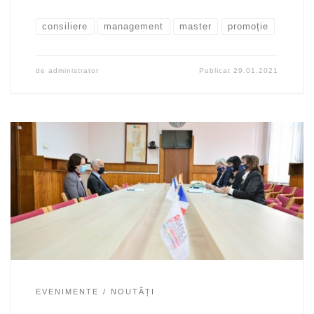
consiliere
management
master
promoție
de
administrator
Publicat
29.01.2021
EVENIMENTE
NOUTĂȚI