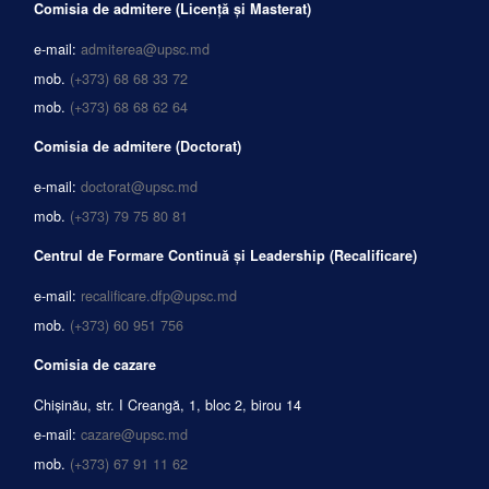
Comisia de admitere (Licență și Masterat)
e-mail:
admiterea@upsc.md
mob.
(+373) 68 68 33 72
mob.
(+373) 68 68 62 64
Comisia de admitere (Doctorat)
e-mail:
doctorat@upsc.md
mob.
(+373) 79 75 80 81
Centrul de Formare Continuă și Leadership (Recalificare)
e-mail:
recalificare.dfp@upsc.md
mob.
(+373) 60 951 756
Comisia de cazare
Chișinău, str. I Creangă, 1, bloc 2, birou 14
e-mail:
cazare@upsc.md
mob.
(+373) 67 91 11 62