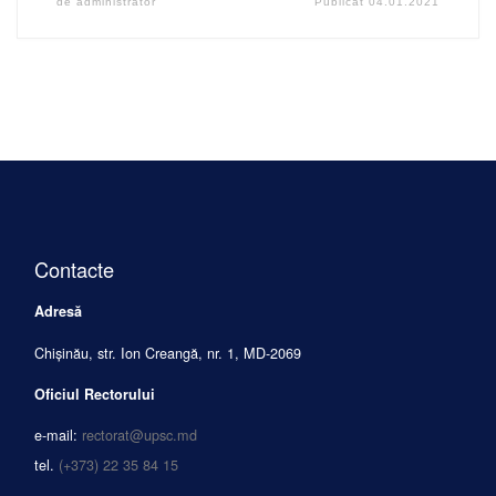
de
administrator
Publicat
04.01.2021
Contacte
Adresă
Chișinău, str. Ion Creangă, nr. 1, MD-2069
Oficiul Rectorului
e-mail:
rectorat@upsc.md
tel.
(+373) 22 35 84 15