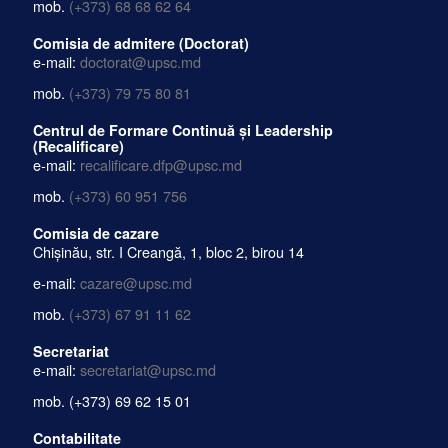
mob.
(+373) 68 68 62 64
Comisia de admitere (Doctorat)
e-mail:
doctorat@upsc.md
mob.
(+373) 79 75 80 81
Centrul de Formare Continuă și Leadership
(Recalificare)
e-mail:
recalificare.dfp@upsc.md
mob.
(+373) 60 951 756
Comisia de cazare
Chișinău, str. I Creangă, 1, bloc 2, birou 14
e-mail:
cazare@upsc.md
mob.
(+373) 67 91 11 62
Secretariat
e-mail:
secretariat@upsc.md
mob.
(+373) 69 62 15 01
Contabilitate