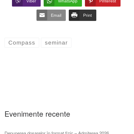
Viber
WhatsApp
Pinterest
Email
Print
Compass
seminar
Evenimente recente
Depunerea dosarelor în format fizic – Admiterea 2026