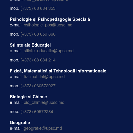
mob.
(+373) 68 684 353
Psihologie și Psihopedagogie Specială
e-mail:
psihologie_pps@upsc.md
mob.
(+373) 68 659 666
Științe ale Educației
e-mail:
stiinte_educatie@upsc.md
mob.
(+373) 68 684 214
Fizică, Matematică și Tehnologii Informaționale
e-mail:
fiz_mat_inf@upsc.md
mob.
(+373) 060572927
Biologie și Chimie
e-mail:
bio_chimie@upsc.md
mob.
(+373) 60572284
Geografie
e-mail:
geografie@upsc.md