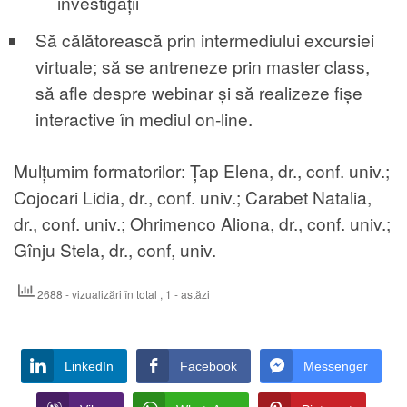
investigații
Să călătorească prin intermediului excursiei
virtuale; să se antreneze prin master class,
să afle despre webinar și să realizeze fișe
interactive în mediul on-line.
Mulțumim formatorilor: Țap Elena, dr., conf. univ.;
Cojocari Lidia, dr., conf. univ.; Carabet Natalia,
dr., conf. univ.; Ohrimenco Aliona, dr., conf. univ.;
Gînju Stela, dr., conf, univ.
2688 - vizualizări în total
, 1 - astăzi
LinkedIn
Facebook
Messenger