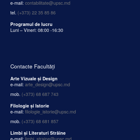
e-mail:
contabilitate@upsc.md
tel.
(+373) 22 35 85 86
Programul de lucru
Luni – Vineri: 08:00 -16:30
Contacte Facultăți
Arte Vizuale și Design
e-mail:
arte_design@upsc.md
mob.
(+373) 68 687 743
Filologie și Istorie
e-mail:
filologie_istorie@upsc.md
mob.
(+373) 68 681 857
Limbi și Literaturi Străine
e-mail:
limbi_straine@upsc.md