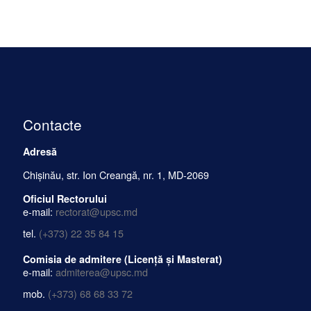
Contacte
Adresă
Chișinău, str. Ion Creangă, nr. 1, MD-2069
Oficiul Rectorului
e-mail:
rectorat@upsc.md
tel.
(+373) 22 35 84 15
Comisia de admitere (Licență și Masterat)
e-mail:
admiterea@upsc.md
mob.
(+373) 68 68 33 72