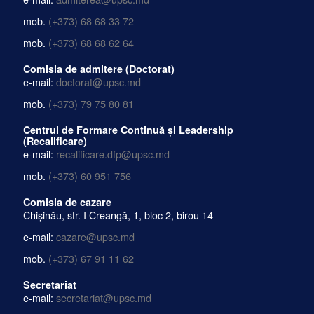
mob.
(+373) 68 68 33 72
mob.
(+373) 68 68 62 64
Comisia de admitere (Doctorat)
e-mail:
doctorat@upsc.md
mob.
(+373) 79 75 80 81
Centrul de Formare Continuă și Leadership
(Recalificare)
e-mail:
recalificare.dfp@upsc.md
mob.
(+373) 60 951 756
Comisia de cazare
Chișinău, str. I Creangă, 1, bloc 2, birou 14
e-mail:
cazare@upsc.md
mob.
(+373) 67 91 11 62
Secretariat
e-mail:
secretariat@upsc.md