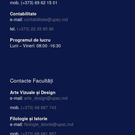
mob.
(+373) 69 62 15 01
Contabilitate
e-mail:
contabilitate@upsc.md
tel.
(+373) 22 35 85 86
Programul de lucru
Luni – Vineri: 08:00 -16:30
Contacte Facultăți
Arte Vizuale și Design
e-mail:
arte_design@upsc.md
mob.
(+373) 68 687 743
Filologie și Istorie
e-mail:
filologie_istorie@upsc.md
mob.
(+373) 68 681 857