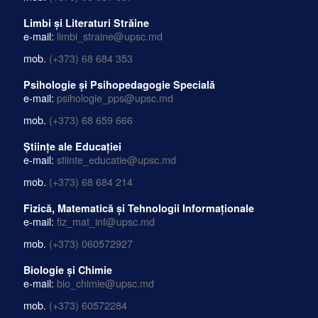
Limbi și Literaturi Străine
e-mail:
limbi_straine@upsc.md
mob.
(+373) 68 684 353
Psihologie și Psihopedagogie Specială
e-mail:
psihologie_pps@upsc.md
mob.
(+373) 68 659 666
Științe ale Educației
e-mail:
stiinte_educatie@upsc.md
mob.
(+373) 68 684 214
Fizică, Matematică și Tehnologii Informaționale
e-mail:
fiz_mat_inf@upsc.md
mob.
(+373) 060572927
Biologie și Chimie
e-mail:
bio_chimie@upsc.md
mob.
(+373) 60572284