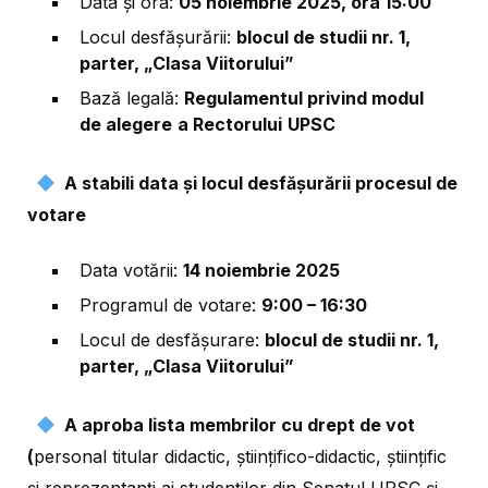
Data și ora:
05 noiembrie 2025, ora 15:00
Locul desfășurării:
blocul de studii nr. 1,
parter, „Clasa Viitorului”
Bază legală:
Regulamentul privind modul
de alegere
a Rectorului
UPSC
A stabili data și locul desfășurării procesul de
votare
Data votării:
14 noiembrie 2025
Programul de votare:
9:00 – 16:30
Locul de desfășurare:
blocul de studii nr. 1,
parter, „Clasa Viitorului”
A aproba lista membrilor cu drept de vot
(
personal titular didactic, ştiinţifico-didactic, ştiinţific