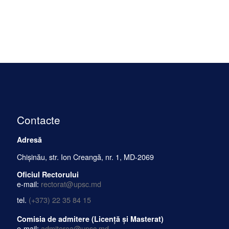
Contacte
Adresă
Chișinău, str. Ion Creangă, nr. 1, MD-2069
Oficiul Rectorului
e-mail:
rectorat@upsc.md
tel.
(+373) 22 35 84 15
Comisia de admitere (Licență și Masterat)
e-mail:
admiterea@upsc.md