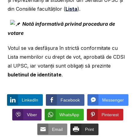
şi reprezentanţi ai studenţilor din Senatul UPSC și
din Consiliile facultăţilor (
Lista
).
Notă informativă privind procedura de
votare
Votul se va desfășura în strictă conformitate cu
Lista membrilor cu drept de vot, aprobată de CDSI
al UPSC, iar votanții sunt obligați să prezinte
buletinul de identitate
.
LinkedIn
Facebook
Messenger
Viber
WhatsApp
Pinterest
Email
Print