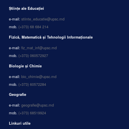
Științe ale Educației
e-mail:
stiinte_educatie@upsc.md
mob.
(+373) 68 684 214
Fizică, Matematică și Tehnologii Informaționale
e-mail:
fiz_mat_inf@upsc.md
mob.
(+373) 060572927
Biologie și Chimie
e-mail:
bio_chimie@upsc.md
mob.
(+373) 60572284
Geografie
e-mail:
geografie@upsc.md
mob.
(+373) 68519924
Linkuri utile