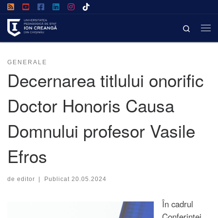
Afișează întregul conținut
Search
GENERALE
Decernarea titlului onorific
Doctor Honoris Causa
Domnului profesor Vasile
Efros
de
editor
|
Publicat
20.05.2024
În cadrul
Conferinței