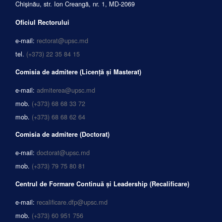
Chișinău, str. Ion Creangă, nr. 1, MD-2069
Oficiul Rectorului
e-mail:
rectorat@upsc.md
tel.
(+373) 22 35 84 15
Comisia de admitere (Licență și Masterat)
e-mail:
admiterea@upsc.md
mob.
(+373) 68 68 33 72
mob.
(+373) 68 68 62 64
Comisia de admitere (Doctorat)
e-mail:
doctorat@upsc.md
mob.
(+373) 79 75 80 81
Centrul de Formare Continuă și Leadership (Recalificare)
e-mail:
recalificare.dfp@upsc.md
mob.
(+373) 60 951 756