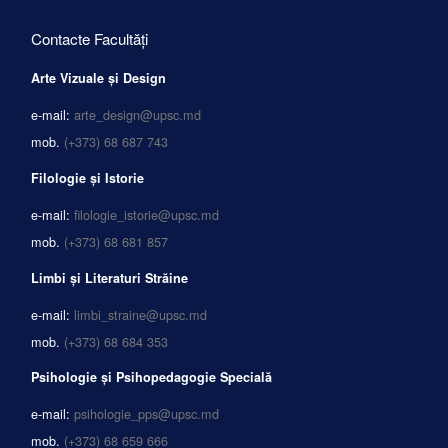
Contacte Facultăți
Arte Vizuale și Design
e-mail:
arte_design@upsc.md
mob.
(+373) 68 687 743
Filologie și Istorie
e-mail:
filologie_istorie@upsc.md
mob.
(+373) 68 681 857
Limbi și Literaturi Străine
e-mail:
limbi_straine@upsc.md
mob.
(+373) 68 684 353
Psihologie și Psihopedagogie Specială
e-mail:
psihologie_pps@upsc.md
mob.
(+373) 68 659 666