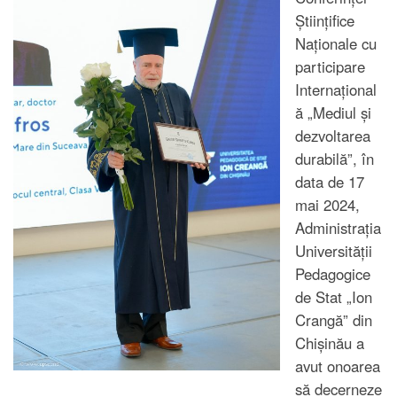
Știinţifice
Naționale cu
participare
Internațional
ă „Mediul și
dezvoltarea
durabilă”, în
data de 17
mai 2024,
Administrația
Universității
Pedagogice
de Stat „Ion
Crangă” din
Chișinău a
avut onoarea
să decerneze