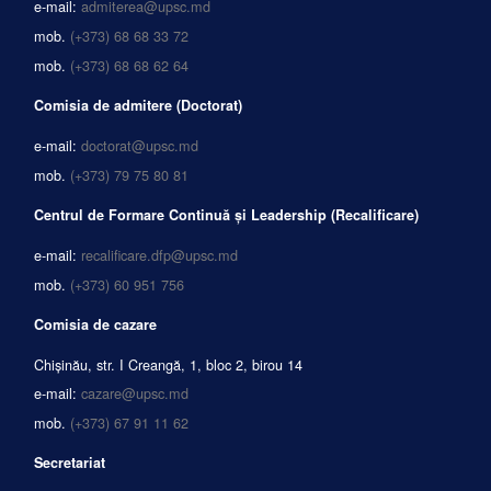
e-mail:
admiterea@upsc.md
mob.
(+373) 68 68 33 72
mob.
(+373) 68 68 62 64
Comisia de admitere (Doctorat)
e-mail:
doctorat@upsc.md
mob.
(+373) 79 75 80 81
Centrul de Formare Continuă și Leadership (Recalificare)
e-mail:
recalificare.dfp@upsc.md
mob.
(+373) 60 951 756
Comisia de cazare
Chișinău, str. I Creangă, 1, bloc 2, birou 14
e-mail:
cazare@upsc.md
mob.
(+373) 67 91 11 62
Secretariat