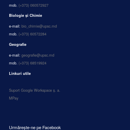
mob.
(+373) 060572927
Biologie și Chimie
e-mail:
bio_chimie@upsc.md
mob.
(+373) 60572284
Geografie
e-mail:
geografie@upsc.md
mob.
(+373) 68519924
Linkuri utile
Suport Google Workspace ș. a.
MPay
Urmărește-ne pe Facebook