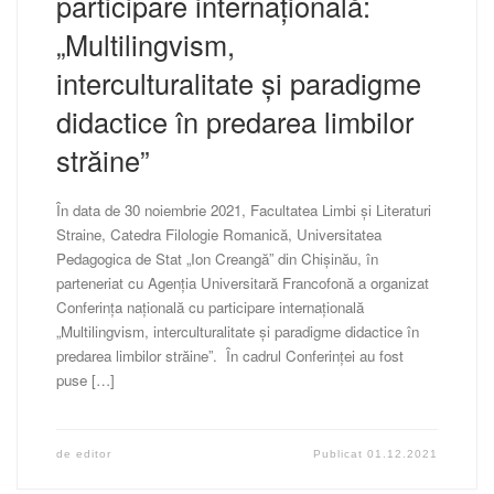
participare internațională:
„Multilingvism,
interculturalitate și paradigme
didactice în predarea limbilor
străine”
În data de 30 noiembrie 2021, Facultatea Limbi și Literaturi
Straine, Catedra Filologie Romanică, Universitatea
Pedagogica de Stat „Ion Creangă” din Chișinău, în
parteneriat cu Agenția Universitară Francofonă a organizat
Conferința națională cu participare internațională
„Multilingvism, interculturalitate și paradigme didactice în
predarea limbilor străine”. În cadrul Conferinței au fost
puse […]
de
editor
Publicat
01.12.2021