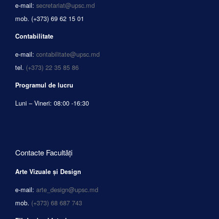
e-mail:
secretariat@upsc.md
mob.
(+373) 69 62 15 01
Contabilitate
e-mail:
contabilitate@upsc.md
tel.
(+373) 22 35 85 86
Programul de lucru
Luni – Vineri: 08:00 -16:30
Contacte Facultăți
Arte Vizuale și Design
e-mail:
arte_design@upsc.md
mob.
(+373) 68 687 743