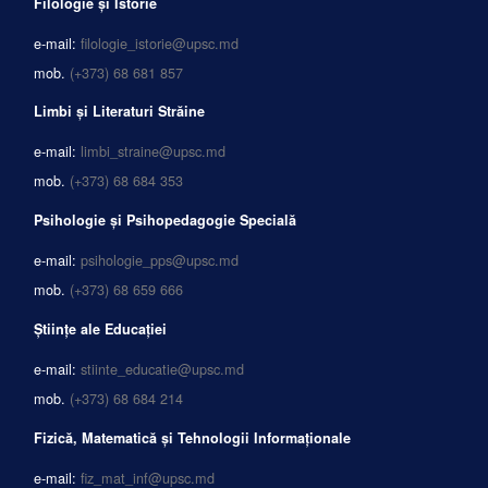
Filologie și Istorie
e-mail:
filologie_istorie@upsc.md
mob.
(+373) 68 681 857
Limbi și Literaturi Străine
e-mail:
limbi_straine@upsc.md
mob.
(+373) 68 684 353
Psihologie și Psihopedagogie Specială
e-mail:
psihologie_pps@upsc.md
mob.
(+373) 68 659 666
Științe ale Educației
e-mail:
stiinte_educatie@upsc.md
mob.
(+373) 68 684 214
Fizică, Matematică și Tehnologii Informaționale
e-mail:
fiz_mat_inf@upsc.md