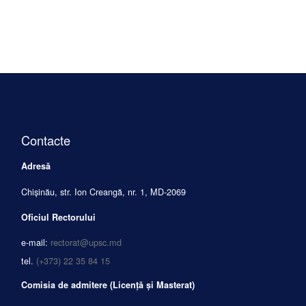
Contacte
Adresă
Chișinău, str. Ion Creangă, nr. 1, MD-2069
Oficiul Rectorului
e-mail:
rectorat@upsc.md
tel.
(+373) 22 35 84 15
Comisia de admitere (Licență și Masterat)