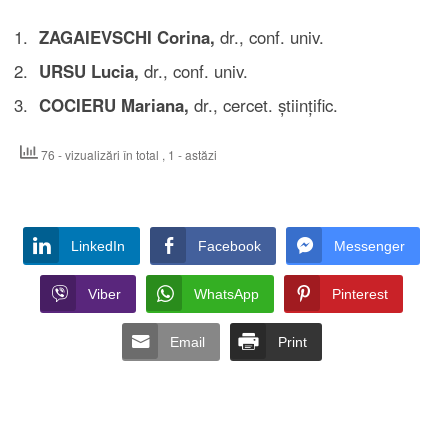
ZAGAIEVSCHI Corina,
dr., conf. univ.
URSU Lucia,
dr., conf. univ.
COCIERU Mariana,
dr., cercet. științific.
76 - vizualizări în total
, 1 - astăzi
LinkedIn
Facebook
Messenger
Viber
WhatsApp
Pinterest
Email
Print