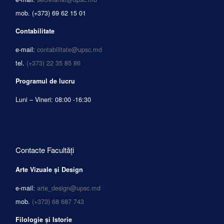
mob.
(+373) 69 62 15 01
Contabilitate
e-mail:
contabilitate@upsc.md
tel.
(+373) 22 35 85 86
Programul de lucru
Luni – Vineri: 08:00 -16:30
Contacte Facultăți
Arte Vizuale și Design
e-mail:
arte_design@upsc.md
mob.
(+373) 68 687 743
Filologie și Istorie