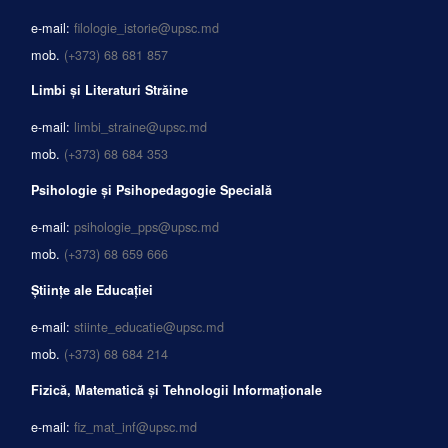
e-mail:
filologie_istorie@upsc.md
mob.
(+373) 68 681 857
Limbi și Literaturi Străine
e-mail:
limbi_straine@upsc.md
mob.
(+373) 68 684 353
Psihologie și Psihopedagogie Specială
e-mail:
psihologie_pps@upsc.md
mob.
(+373) 68 659 666
Științe ale Educației
e-mail:
stiinte_educatie@upsc.md
mob.
(+373) 68 684 214
Fizică, Matematică și Tehnologii Informaționale
e-mail:
fiz_mat_inf@upsc.md