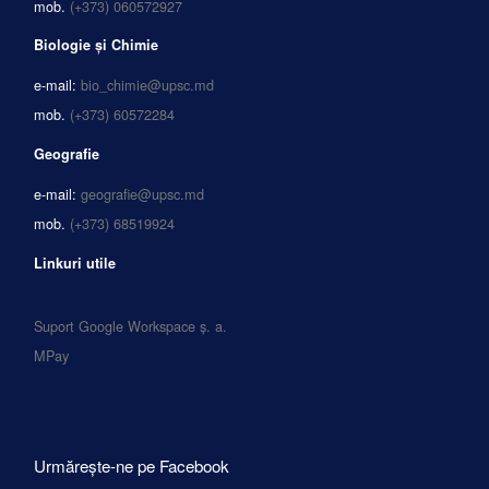
mob.
(+373) 060572927
Biologie și Chimie
e-mail:
bio_chimie@upsc.md
mob.
(+373) 60572284
Geografie
e-mail:
geografie@upsc.md
mob.
(+373) 68519924
Linkuri utile
Suport Google Workspace ș. a.
MPay
Urmărește-ne pe Facebook