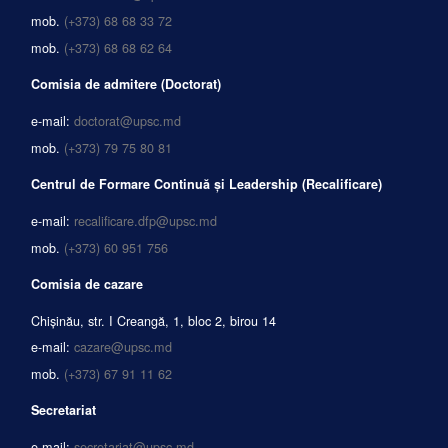
mob.
(+373) 68 68 33 72
mob.
(+373) 68 68 62 64
Comisia de admitere (Doctorat)
e-mail:
doctorat@upsc.md
mob.
(+373) 79 75 80 81
Centrul de Formare Continuă și Leadership (Recalificare)
e-mail:
recalificare.dfp@upsc.md
mob.
(+373) 60 951 756
Comisia de cazare
Chișinău, str. I Creangă, 1, bloc 2, birou 14
e-mail:
cazare@upsc.md
mob.
(+373) 67 91 11 62
Secretariat
e-mail:
secretariat@upsc.md