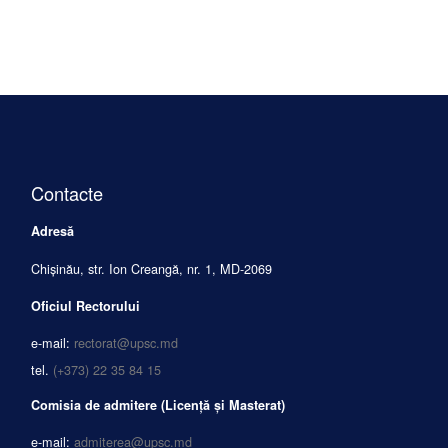
Contacte
Adresă
Chișinău, str. Ion Creangă, nr. 1, MD-2069
Oficiul Rectorului
e-mail:
rectorat@upsc.md
tel.
(+373) 22 35 84 15
Comisia de admitere (Licență și Masterat)
e-mail:
admiterea@upsc.md