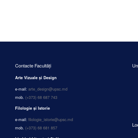
Contacte Facultăți
Ur
Arte Vizuale și Design
e-mail:
arte_design@upsc.md
mob.
(+373) 68 687 743
Filologie și Istorie
e-mail:
filologie_istorie@upsc.md
Lo
mob.
(+373) 68 681 857