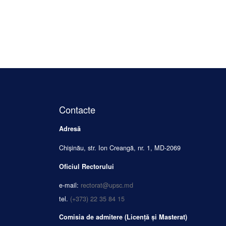
Contacte
Adresă
Chișinău, str. Ion Creangă, nr. 1, MD-2069
Oficiul Rectorului
e-mail:
rectorat@upsc.md
tel.
(+373) 22 35 84 15
Comisia de admitere (Licență și Masterat)