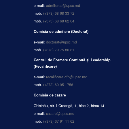
e-mail:
admiterea@upsc.md
mob.
(+373) 68 68 33 72
mob.
(+373) 68 68 62 64
Comisia de admitere (Doctorat)
e-mail:
doctorat@upsc.md
mob.
(+373) 79 75 80 81
Centrul de Formare Continuă și Leadership
(Recalificare)
e-mail:
recalificare.dfp@upsc.md
mob.
(+373) 60 951 756
Comisia de cazare
Chișinău, str. I Creangă, 1, bloc 2, birou 14
e-mail:
cazare@upsc.md
mob.
(+373) 67 91 11 62