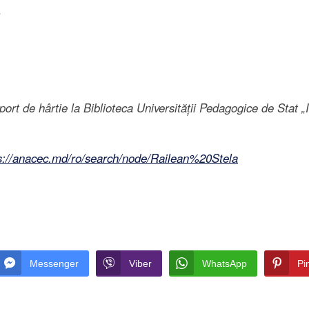
.
suport de hârtie la Biblioteca Universității Pedagogice de Stat 
s://anacec.md/ro/search/node/Railean%20Stela
Messenger
Viber
WhatsApp
Pi