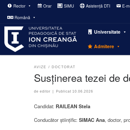
Rector
Orar
SIMU
Asistență DTI
E-ma
Afișează întregul conținut
Română
Universitate
Admitere
AVIZE
DOCTORAT
Susținerea tezei de do
de
editor
|
Publicat
10.06.2026
Candidat:
RAILEAN Stela
Conducător științific:
SIMAC Ana
, doctor, pr