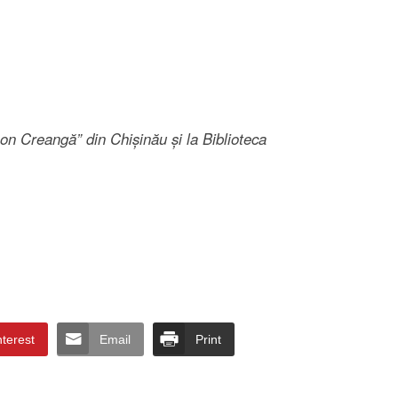
„Ion Creangă” din Chișinău și la Biblioteca
nterest
Email
Print