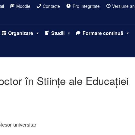
il
Moodle
Contacte
Pro Integritate
Versiune ant
Organizare
Studii
Formare continuă
ctor în Stiințe ale Educației
ofesor universitar