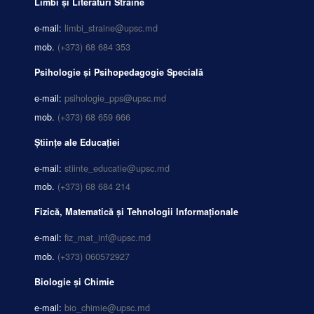
Limbi și Literaturi Străine
e-mail:
limbi_straine@upsc.md
mob.
(+373) 68 684 353
Psihologie și Psihopedagogie Specială
e-mail:
psihologie_pps@upsc.md
mob.
(+373) 68 659 666
Științe ale Educației
e-mail:
stiinte_educatie@upsc.md
mob.
(+373) 68 684 214
Fizică, Matematică și Tehnologii Informaționale
e-mail:
fiz_mat_inf@upsc.md
mob.
(+373) 060572927
Biologie și Chimie
e-mail:
bio_chimie@upsc.md