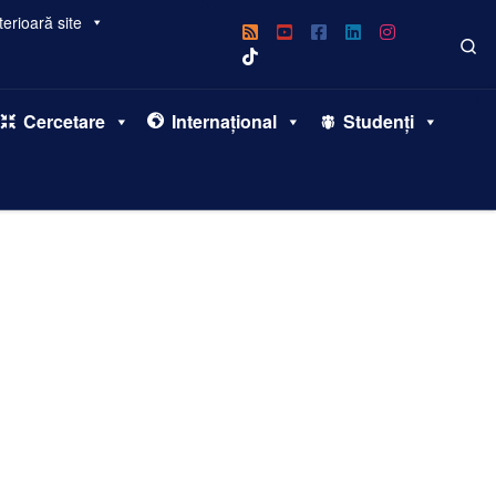
erioară site
Se
Cercetare
Internațional
Studenți