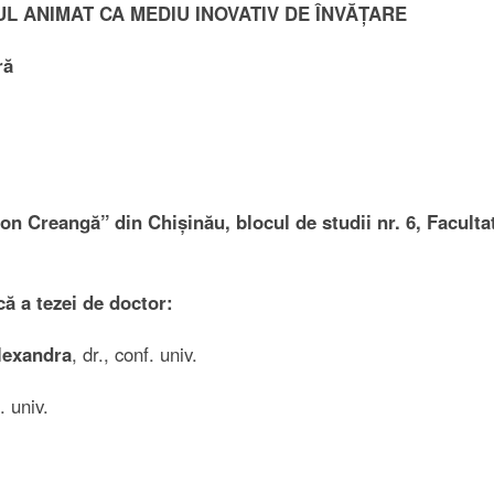
L ANIMAT CA MEDIU INOVATIV DE ÎNVĂȚARE
ră
n Creangă” din Chișinău, blocul de studii nr. 6, Faculta
 a tezei de doctor:
exandra
, dr., conf. univ.
f. univ.