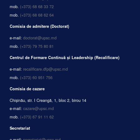
mob.
(+373) 68 68 33 72
mob.
(+373) 68 68 62 64
Comisia de admitere (Doctorat)
e-mail:
doctorat@upsc.md
mob.
(+373) 79 75 80 81
Centrul de Formare Continuă și Leadership (Recalificare)
e-mail:
recalificare.dfp@upsc.md
mob.
(+373) 60 951 756
Comisia de cazare
Chișinău, str. I Creangă, 1, bloc 2, birou 14
e-mail:
cazare@upsc.md
mob.
(+373) 67 91 11 62
Secretariat
e-mail:
secretariat@upsc.md