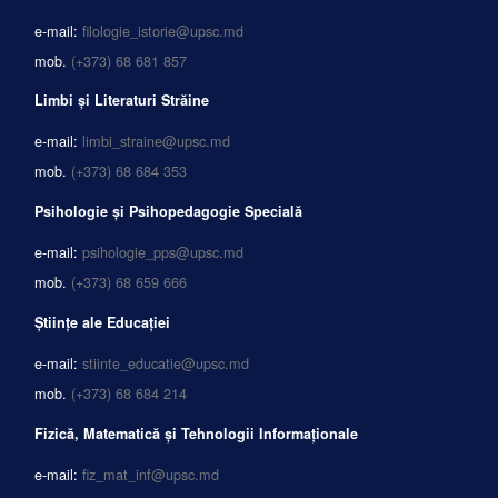
e-mail:
filologie_istorie@upsc.md
mob.
(+373) 68 681 857
Limbi și Literaturi Străine
e-mail:
limbi_straine@upsc.md
mob.
(+373) 68 684 353
Psihologie și Psihopedagogie Specială
e-mail:
psihologie_pps@upsc.md
mob.
(+373) 68 659 666
Științe ale Educației
e-mail:
stiinte_educatie@upsc.md
mob.
(+373) 68 684 214
Fizică, Matematică și Tehnologii Informaționale
e-mail:
fiz_mat_inf@upsc.md