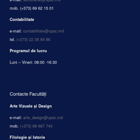
mob.
(+373) 69 62 15 01
Contabilitate
e-mail:
contabilitate@upsc.md
tel.
(+373) 22 35 85 86
Programul de lucru
Luni – Vineri: 08:00 -16:30
Contacte Facultăți
Arte Vizuale și Design
e-mail:
arte_design@upsc.md
mob.
(+373) 68 687 743
Filologie și Istorie