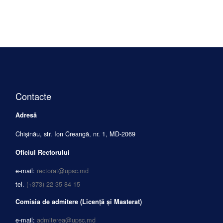
Contacte
Adresă
Chișinău, str. Ion Creangă, nr. 1, MD-2069
Oficiul Rectorului
e-mail:
rectorat@upsc.md
tel.
(+373) 22 35 84 15
Comisia de admitere (Licență și Masterat)
e-mail:
admiterea@upsc.md