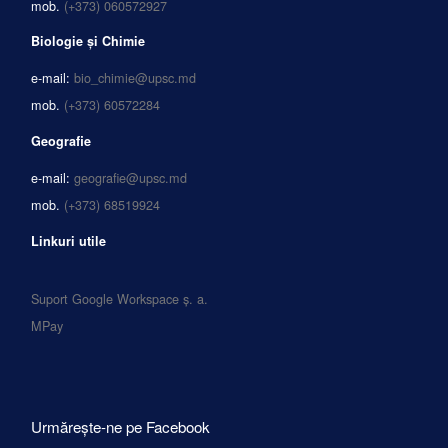
mob.
(+373) 060572927
Biologie și Chimie
e-mail:
bio_chimie@upsc.md
mob.
(+373) 60572284
Geografie
e-mail:
geografie@upsc.md
mob.
(+373) 68519924
Linkuri utile
Suport Google Workspace ș. a.
MPay
Urmărește-ne pe Facebook