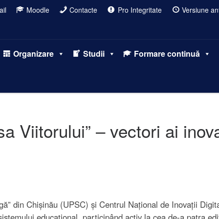
il
Moodle
Contacte
Pro Integritate
Versiune ant
Organizare
Studii
Formare continuă
Viitorului” – vectori ai inova
ă” din Chișinău (UPSC) și Centrul Național de Inovații Digita
sistemului educațional, participând activ la cea de-a patra ed