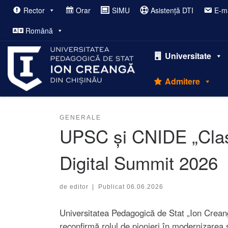
Rector
Orar
SIMU
Asistență DTI
E-ma
Afișează întregul conținut
Română
Universitate
Admitere
GENERALE
UPSC și CNIDE „Clasa 
Digital Summit 2026
de
editor
|
Publicat
06.06.2026
Universitatea Pedagogică de Stat „Ion Creang
reconfirmă rolul de pionieri în modernizarea 