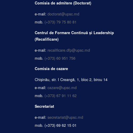
Comisia de admitere (Doctorat)
e-mail:
doctorat@upsc.md
mob.
(+373) 79 75 80 81
Centrul de Formare Continuă și Leadership
(Recalificare)
e-mail:
recalificare.dfp@upsc.md
mob.
(+373) 60 951 756
Comisia de cazare
Chișinău, str. I Creangă, 1, bloc 2, birou 14
e-mail:
cazare@upsc.md
mob.
(+373) 67 91 11 62
Secretariat
e-mail:
secretariat@upsc.md
mob.
(+373) 69 62 15 01