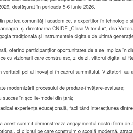
2026, desfășurat în perioada 5-6 iunie 2026.
n partea comunității academice, a experților în tehnologie și 
eagră, și directoarea CNIDE „Clasa Viitorului”, dna Victoria
ogia tradițională și instrumentele digitale de ultimă generați
ă, oferind participanților oportunitatea de a se implica în dis
ice cu vizionarii care construiesc, zi de zi, viitorul digital al 
veritabil pol al inovației în cadrul summitului. Vizitatorii au
ate modernizării procesului de predare-învățare-evaluare;
succes în școlile-model din țară;
adical experiența educațională, facilitând interacțiunea dintre 
a acest summit demonstrează angajamentul nostru ferm de a 
ional, ci pilonul pe care construim o școală modernă, atracti