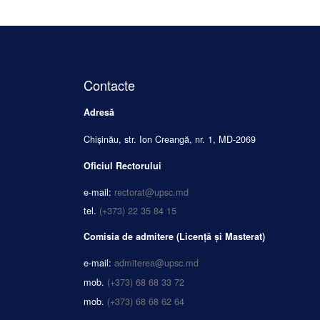
Contacte
Adresă
Chișinău, str. Ion Creangă, nr. 1, MD-2069
Oficiul Rectorului
e-mail:
rectorat@upsc.md
tel.
(+373) 22 35 84 15
Comisia de admitere (Licență și Masterat)
e-mail:
admiterea@upsc.md
mob.
(+373) 68 68 33 72
mob.
(+373) 68 68 62 64