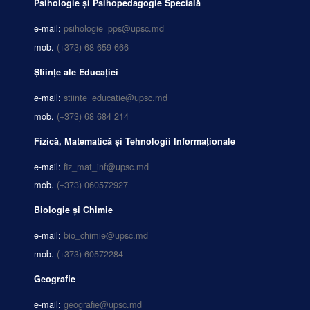
Psihologie și Psihopedagogie Specială
e-mail:
psihologie_pps@upsc.md
mob.
(+373) 68 659 666
Științe ale Educației
e-mail:
stiinte_educatie@upsc.md
mob.
(+373) 68 684 214
Fizică, Matematică și Tehnologii Informaționale
e-mail:
fiz_mat_inf@upsc.md
mob.
(+373) 060572927
Biologie și Chimie
e-mail:
bio_chimie@upsc.md
mob.
(+373) 60572284
Geografie
e-mail:
geografie@upsc.md