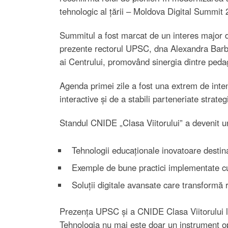
tehnologic al țării – Moldova Digital Summit 
Summitul a fost marcat de un interes major di
prezente rectorul UPSC, dna Alexandra Barbăn
ai Centrului, promovând sinergia dintre pedag
Agenda primei zile a fost una extrem de intens
interactive și de a stabili parteneriate strateg
Standul CNIDE „Clasa Viitorului” a devenit un 
Tehnologii educaționale inovatoare destin
Exemple de bune practici implementate cu 
Soluții digitale avansate care transformă r
Prezența UPSC și a CNIDE Clasa Viitorului l
Tehnologia nu mai este doar un instrument opț