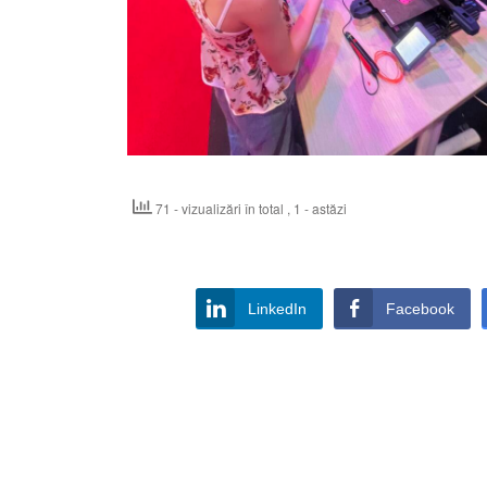
71 - vizualizări în total
, 1 - astăzi
LinkedIn
Facebook