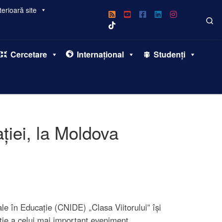
erioară site
Se
Cercetare
Internațional
Studenți
ției, la Moldova
le în Educație (CNIDE) „Clasa Viitorului” își
iție a celui mai important eveniment