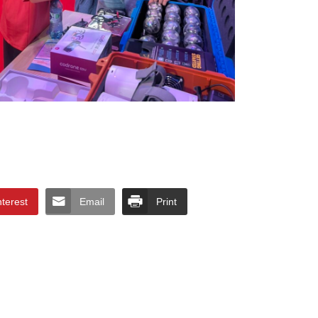
nterest
Email
Print