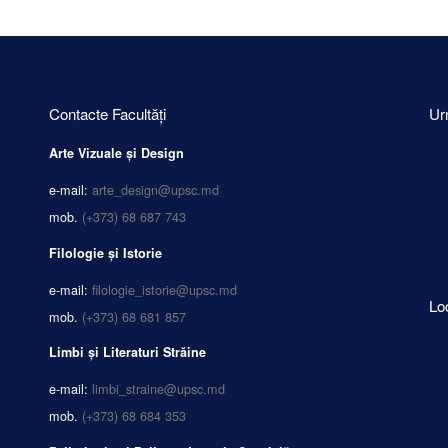
Contacte Facultăți
Ur
Arte Vizuale și Design
e-mail:
arte_design@upsc.md
mob.
(+373) 68 687 743
Filologie și Istorie
e-mail:
filologie_istorie@upsc.md
Lo
mob.
(+373) 68 681 857
Limbi și Literaturi Străine
e-mail:
limbi_straine@upsc.md
mob.
(+373) 68 684 353