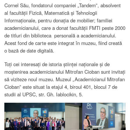
Cornel Său, fondatorul companiei „Tandem”, absolvent
al facultății Fizică, Matematică și Tehnologii
Informaționale, pentru donația de mobilier; familiei
academicianului, care a donat facultății FMTI peste 2000
de titluri din biblioteca personală a academicianului.
Acest fond de carte este integrat în muzeu, fiind creată
o bază de date digitală.
Toți cei interesați de istoria științei naționale și de
moștenirea academicianului Mitrofan Cioban sunt invitați
să viziteze noul muzeu. Muzeul „Academicianul Mitrofan
Cioban” este situat la etajul 4, biroul 401, blocul 7 de
studii al UPSC, str. Gh. Iablocikin, 5.