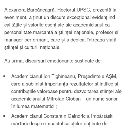
Alexandra Barbăneagră, Rectorul UPSC, prezentă la
eveniment, a ținut un discurs excepțional evidențiind
calitățile și valorile esențiale ale academicianul ca
personalitate marcantă a științei naționale, profesor și
manager performant, care și-a dedicat întreaga viață
științei și culturii naționale.
Au urmat discursuri emoționante susținute de:
Academicianul Ion Tighineanu, Președintele AȘM,
care a subliniat importanța rezultatelor științifice și
contribuțiile valoroase pentru dezvoltarea științei ale
academicianului Mitrofan Cioban – un nume sonor
în lumea matematicii;
Academicianul Constantin Gaindric a împărtășit
mărturii despre impactul soluțiilor obținute de