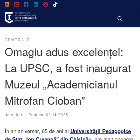
Afișează întregul conținut
Search
GENERALE
Omagiu adus excelenței:
La UPSC, a fost inaugurat
Muzeul „Academicianul
Mitrofan Cioban”
de
editor
|
Publicat
02.11.2025
În an aniversar, 85 de ani ai
Universității Pedagogice
de Stat „Ion Creangă” din Chișinău
,
am avut onoarea