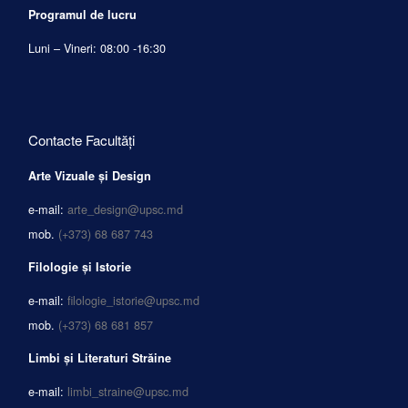
Programul de lucru
Luni – Vineri: 08:00 -16:30
Contacte Facultăți
Arte Vizuale și Design
e-mail:
arte_design@upsc.md
mob.
(+373) 68 687 743
Filologie și Istorie
e-mail:
filologie_istorie@upsc.md
mob.
(+373) 68 681 857
Limbi și Literaturi Străine
e-mail:
limbi_straine@upsc.md