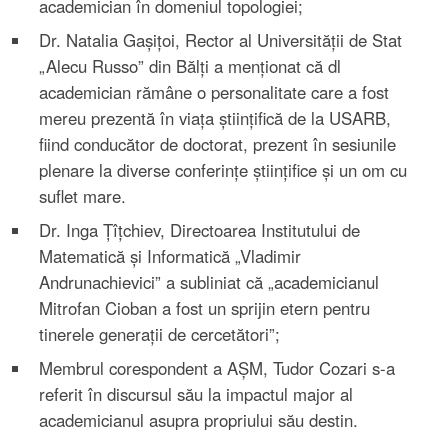
academician în domeniul topologiei;
Dr. Natalia Gașițoi, Rector al Universității de Stat
„Alecu Russo” din Bălți a menționat că dl
academician rămâne o personalitate care a fost
mereu prezentă în viața științifică de la USARB,
fiind conducător de doctorat, prezent în sesiunile
plenare la diverse conferințe științifice și un om cu
suflet mare.
Dr. Inga Țîțchiev, Directoarea Institutului de
Matematică și Informatică „Vladimir
Andrunachievici” a subliniat că „academicianul
Mitrofan Cioban a fost un sprijin etern pentru
tinerele generații de cercetători”;
Membrul corespondent a AȘM, Tudor Cozari s-a
referit în discursul său la impactul major al
academicianul asupra propriului său destin.