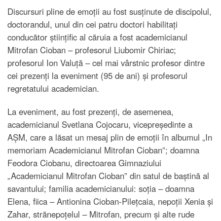
Discursuri pline de emoții au fost susținute de discipolul,
doctorandul, unul din cei patru doctori habilitați
conducător științific al căruia a fost academicianul
Mitrofan Cioban – profesorul Liubomir Chiriac;
profesorul Ion Valuță – cel mai vârstnic profesor dintre
cei prezenți la eveniment (95 de ani) și profesorul
regretatului academician.
La eveniment, au fost prezenți, de asemenea,
academicianul Svetlana Cojocaru, vicepreședinte a
AȘM, care a lăsat un mesaj plin de emoții în albumul „In
memoriam Academicianul Mitrofan Cioban”; doamna
Feodora Ciobanu, directoarea Gimnaziului
„Academicianul Mitrofan Cioban” din satul de baștină al
savantului; familia academicianului: soția – doamna
Elena, fiica – Antionina Cioban-Pilețcaia, nepoții Xenia și
Zahar, strănepoțelul – Mitrofan, precum și alte rude