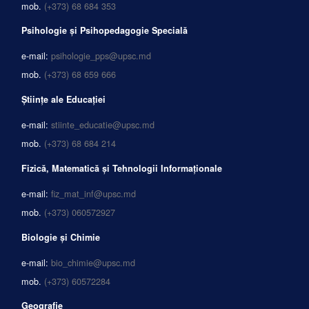
mob.
(+373) 68 684 353
Psihologie și Psihopedagogie Specială
e-mail:
psihologie_pps@upsc.md
mob.
(+373) 68 659 666
Științe ale Educației
e-mail:
stiinte_educatie@upsc.md
mob.
(+373) 68 684 214
Fizică, Matematică și Tehnologii Informaționale
e-mail:
fiz_mat_inf@upsc.md
mob.
(+373) 060572927
Biologie și Chimie
e-mail:
bio_chimie@upsc.md
mob.
(+373) 60572284
Geografie