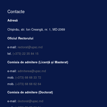
Contacte
Adresă
Chișinău, str. Ion Creangă, nr. 1, MD-2069
Oficiul Rectorului
e-mail:
rectorat@upsc.md
tel.
(+373) 22 35 84 15
Comisia de admitere (Licență și Masterat)
e-mail:
admiterea@upsc.md
mob.
(+373) 68 68 33 72
mob.
(+373) 68 68 62 64
Comisia de admitere (Doctorat)
e-mail:
doctorat@upsc.md