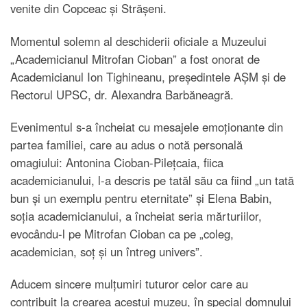
venite din Copceac și Strășeni.
Momentul solemn al deschiderii oficiale a Muzeului
„Academicianul Mitrofan Cioban” a fost onorat de
Academicianul Ion Tighineanu, președintele AȘM și de
Rectorul UPSC, dr. Alexandra Barbăneagră.
Evenimentul s-a încheiat cu mesajele emoționante din
partea familiei, care au adus o notă personală
omagiului: Antonina Cioban-Pilețcaia, fiica
academicianului, l-a descris pe tatăl său ca fiind „un tată
bun și un exemplu pentru eternitate” și Elena Babin,
soția academicianului, a încheiat seria mărturiilor,
evocându-l pe Mitrofan Cioban ca pe „coleg,
academician, soț și un întreg univers”.
Aducem sincere mulțumiri tuturor celor care au
contribuit la crearea acestui muzeu, în special domnului