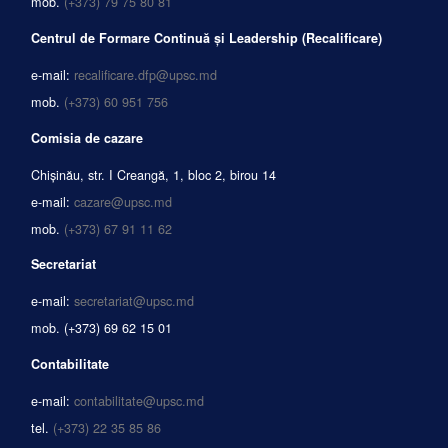
mob.
(+373) 79 75 80 81
Centrul de Formare Continuă și Leadership (Recalificare)
e-mail:
recalificare.dfp@upsc.md
mob.
(+373) 60 951 756
Comisia de cazare
Chișinău, str. I Creangă, 1, bloc 2, birou 14
e-mail:
cazare@upsc.md
mob.
(+373) 67 91 11 62
Secretariat
e-mail:
secretariat@upsc.md
mob.
(+373) 69 62 15 01
Contabilitate
e-mail:
contabilitate@upsc.md
tel.
(+373) 22 35 85 86