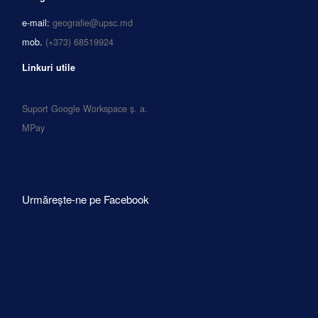
e-mail:
geografie@upsc.md
mob.
(+373) 68519924
Linkuri utile
Suport Google Workspace ș. a.
MPay
Urmărește-ne pe Facebook