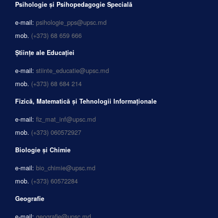
Psihologie și Psihopedagogie Specială
e-mail:
psihologie_pps@upsc.md
mob.
(+373) 68 659 666
Științe ale Educației
e-mail:
stiinte_educatie@upsc.md
mob.
(+373) 68 684 214
Fizică, Matematică și Tehnologii Informaționale
e-mail:
fiz_mat_inf@upsc.md
mob.
(+373) 060572927
Biologie și Chimie
e-mail:
bio_chimie@upsc.md
mob.
(+373) 60572284
Geografie
e-mail:
geografie@upsc.md