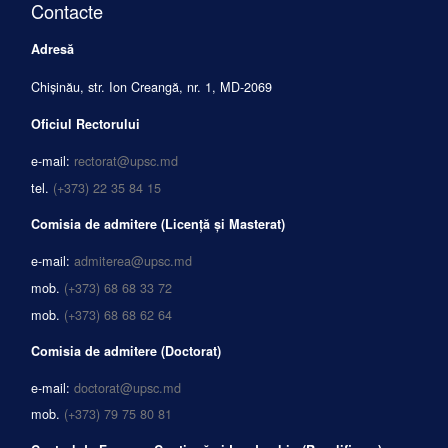
Contacte
Adresă
Chișinău, str. Ion Creangă, nr. 1, MD-2069
Oficiul Rectorului
e-mail:
rectorat@upsc.md
tel.
(+373) 22 35 84 15
Comisia de admitere (Licență și Masterat)
e-mail:
admiterea@upsc.md
mob.
(+373) 68 68 33 72
mob.
(+373) 68 68 62 64
Comisia de admitere (Doctorat)
e-mail:
doctorat@upsc.md
mob.
(+373) 79 75 80 81