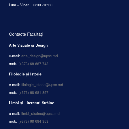
Luni – Vineri: 08:00 -16:30
Contacte Facultăți
Arte Vizuale și Design
e-mail:
arte_design@upsc.md
mob.
(+373) 68 687 743
Filologie și Istorie
e-mail:
filologie_istorie@upsc.md
mob.
(+373) 68 681 857
Limbi și Literaturi Străine
e-mail:
limbi_straine@upsc.md
mob.
(+373) 68 684 353