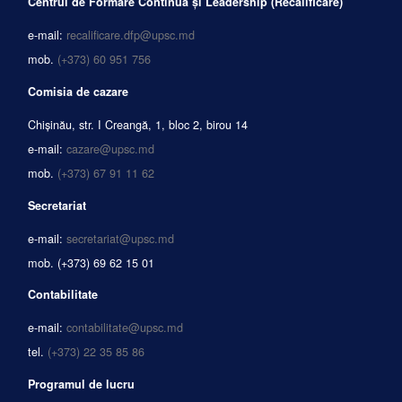
Centrul de Formare Continuă și Leadership (Recalificare)
e-mail:
recalificare.dfp@upsc.md
mob.
(+373) 60 951 756
Comisia de cazare
Chișinău, str. I Creangă, 1, bloc 2, birou 14
e-mail:
cazare@upsc.md
mob.
(+373) 67 91 11 62
Secretariat
e-mail:
secretariat@upsc.md
mob.
(+373) 69 62 15 01
Contabilitate
e-mail:
contabilitate@upsc.md
tel.
(+373) 22 35 85 86
Programul de lucru