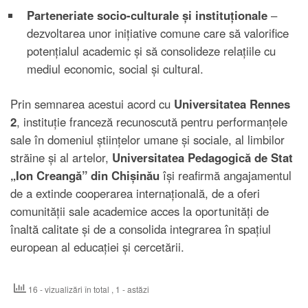
Parteneriate socio-culturale și instituționale
–
dezvoltarea unor inițiative comune care să valorifice
potențialul academic și să consolideze relațiile cu
mediul economic, social și cultural.
Prin semnarea acestui acord cu
Universitatea Rennes
2
, instituție franceză recunoscută pentru performanțele
sale în domeniul științelor umane și sociale, al limbilor
străine și al artelor,
Universitatea Pedagogică de Stat
„Ion Creangă” din Chișinău
își reafirmă angajamentul
de a extinde cooperarea internațională, de a oferi
comunității sale academice acces la oportunități de
înaltă calitate și de a consolida integrarea în spațiul
european al educației și cercetării.
16 - vizualizări în total
, 1 - astăzi