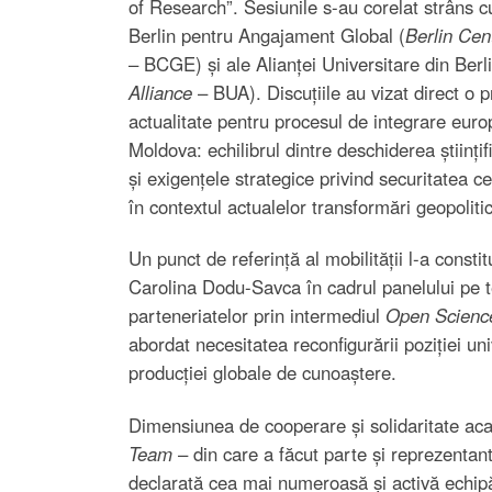
of Research”. Sesiunile s-au corelat strâns cu
Berlin pentru Angajament Global (
Berlin Cen
– BCGE) și ale Alianței Universitare din Berli
Alliance
– BUA). Discuțiile au vizat direct o 
actualitate pentru procesul de integrare euro
Moldova: echilibrul dintre deschiderea științif
și exigențele strategice privind securitatea cer
în contextul actualelor transformări geopoliti
Un punct de referință al mobilității l-a constitu
Carolina Dodu-Savca în cadrul panelului pe tem
parteneriatelor prin intermediul
Open Scienc
abordat necesitatea reconfigurării poziției un
producției globale de cunoaștere.
Dimensiunea de cooperare și solidaritate acade
Team
– din care a făcut parte și reprezentant
declarată cea mai numeroasă și activă echipă