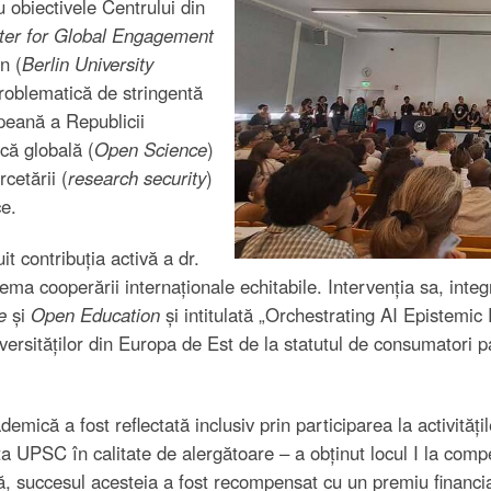
 obiectivele Centrului din
ter for Global Engagement
n (
Berlin University
problematică de stringentă
peană a Republicii
ică globală (
Open Science
)
cetării (
research security
)
ce.
it contribuția activă a dr.
a cooperării internaționale echitabile. Intervenția sa, integra
e
și
Open Education
și intitulată „Orchestrating AI Epistemic
iversităților din Europa de Est de la statutul de consumatori p
mică a fost reflectată inclusiv prin participarea la activităț
a UPSC în calitate de alergătoare – a obținut locul I la comp
, succesul acesteia a fost recompensat cu un premiu financiar