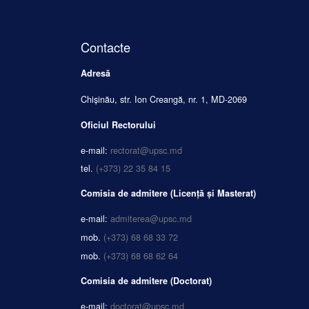
Contacte
Adresă
Chișinău, str. Ion Creangă, nr. 1, MD-2069
Oficiul Rectorului
e-mail:
rectorat@upsc.md
tel.
(+373) 22 35 84 15
Comisia de admitere (Licență și Masterat)
e-mail:
admiterea@upsc.md
mob.
(+373) 68 68 33 72
mob.
(+373) 68 68 62 64
Comisia de admitere (Doctorat)
e-mail:
doctorat@upsc.md