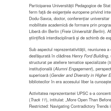
Participarea Universității Pedagogice de Sta
ferm față de exigențele europene privind inte
Dodu-Savca, doctor, conferențiar universitar 
mobilitate academică de formare prin progr
Liberă din Berlin (
Freie Universität Berlin
). A
științifică interdisciplinară și de schimb de ex
Sub aspectul reprezentativității, reuniunea 
desfășurată în clădirea
Henry Ford Building
,
structurat pe ateliere tematice specializate (
t
instituțională (
Alumni Engagement
), perspect
superioară (
Gender and Diversity in Higher 
bibliotecilor în era accesului liber la cunoaște
Activitatea reprezentantei UPSC s-a concentra
(
Track 11
), intitulat: „More Open Than Before
Restricted: Navigating Contradictory Trends i