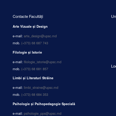
Contacte Facultăți
Ur
Arte Vizuale și Design
e-mail:
arte_design@upsc.md
mob.
(+373) 68 687 743
Filologie și Istorie
e-mail:
filologie_istorie@upsc.md
Lo
mob.
(+373) 68 681 857
Limbi și Literaturi Străine
e-mail:
limbi_straine@upsc.md
mob.
(+373) 68 684 353
Psihologie și Psihopedagogie Specială
e-mail:
psihologie_pps@upsc.md