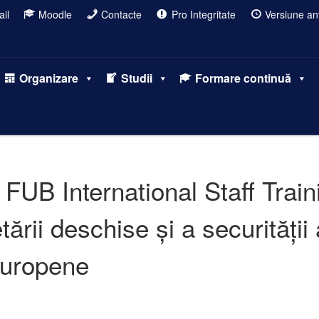
il
Moodle
Contacte
Pro Integritate
Versiune ant
Organizare
Studii
Formare continuă
 FUB International Staff Trai
tării deschise și a securități
Europene