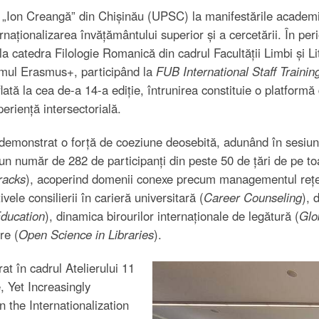
t „Ion Creangă” din Chișinău (UPSC) la manifestările academi
rnaționalizarea învățământului superior și a cercetării. În 
la catedra Filologie Romanică din cadrul Facultății Limbi și L
amul Erasmus+, participând la
FUB International Staff Traini
flată la cea de-a 14-a ediție, întrunirea constituie o platformă
periență intersectorială.
a demonstrat o forță de coeziune deosebită, adunând în sesiun
 un număr de 282 de participanți din peste 50 de țări de pe t
racks
), acoperind domenii conexe precum managementul rețel
ivele consilierii în carieră universitară (
Career Counseling
), 
Education
), dinamica birourilor internaționale de legătură (
Glo
re (
Open Science in Libraries
).
t în cadrul Atelierului 11
, Yet Increasingly
n the Internationalization