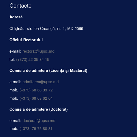
Contacte
Adresă
Chișinău, str. Ion Creangă, nr. 1, MD-2069
Oficiul Rectorului
e-mail:
rectorat@upsc.md
tel.
(+373) 22 35 84 15
Comisia de admitere (Licență și Masterat)
e-mail:
admiterea@upsc.md
mob.
(+373) 68 68 33 72
mob.
(+373) 68 68 62 64
Comisia de admitere (Doctorat)
e-mail:
doctorat@upsc.md
mob.
(+373) 79 75 80 81