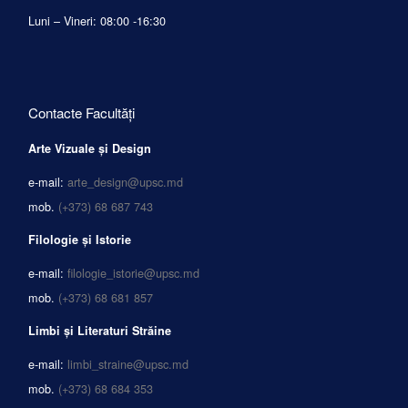
Luni – Vineri: 08:00 -16:30
Contacte Facultăți
Arte Vizuale și Design
e-mail:
arte_design@upsc.md
mob.
(+373) 68 687 743
Filologie și Istorie
e-mail:
filologie_istorie@upsc.md
mob.
(+373) 68 681 857
Limbi și Literaturi Străine
e-mail:
limbi_straine@upsc.md
mob.
(+373) 68 684 353