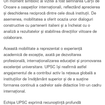
Un moment simbolic al vizitei a fost semnarea Cărții de
Onoare a oaspeților internaționali, reflectând aprecierea
și deschiderea reciprocă dintre cele două instituții. De
asemenea, mobilitatea a oferit ocazia unor dialoguri
constructive cu partenerii italieni și a încheiat cu o
analiză a rezultatelor și stabilirea direcțiilor viitoare de
colaborare.
Această mobilitate a reprezentat o experiență
academică de excepție, axată pe dezvoltarea
profesională, internaționalizarea educației și promovarea
excelenței universitare. UPSC își reafirmă astfel
angajamentul de a contribui activ la rețeaua globală a
instituțiilor de învățământ superior și de a susține
formarea continuă a cadrelor sale didactice într-un cadru
internațional.
Echipa UPSC exprimă recunoștință profundă