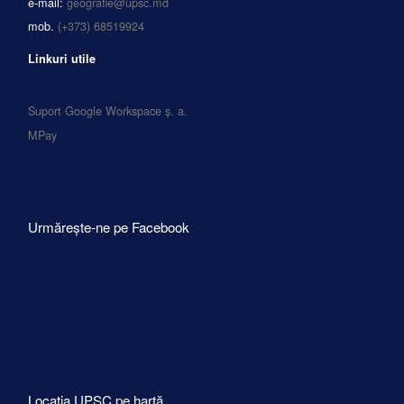
e-mail:
geografie@upsc.md
mob.
(+373) 68519924
Linkuri utile
Suport Google Workspace ș. a.
MPay
Urmărește-ne pe Facebook
Locația UPSC pe hartă