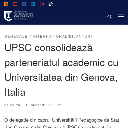
Afișează întregul conținut
Search
GENERALE
INTERNAȚIONAL/BILANȚURI
UPSC consolidează
parteneriatul academic cu
Universitatea din Genova,
Italia
de
editor
|
Publicat
05.07.2025
O delegație din cadrul Universității Pedagogice de Stat
„Ion Creangă” din Chișinău (UPSC) a participat, în