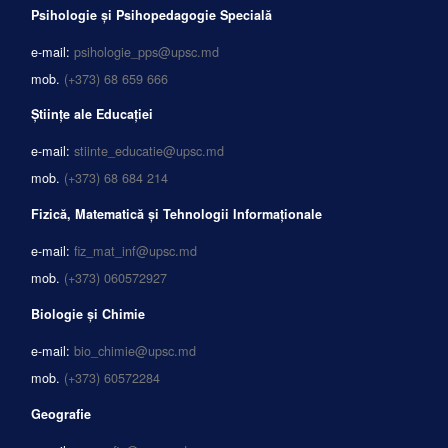
Psihologie și Psihopedagogie Specială
e-mail:
psihologie_pps@upsc.md
mob.
(+373) 68 659 666
Științe ale Educației
e-mail:
stiinte_educatie@upsc.md
mob.
(+373) 68 684 214
Fizică, Matematică și Tehnologii Informaționale
e-mail:
fiz_mat_inf@upsc.md
mob.
(+373) 060572927
Biologie și Chimie
e-mail:
bio_chimie@upsc.md
mob.
(+373) 60572284
Geografie