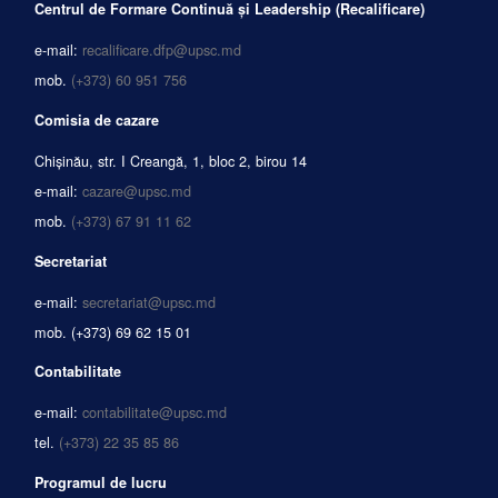
Centrul de Formare Continuă și Leadership (Recalificare)
e-mail:
recalificare.dfp@upsc.md
mob.
(+373) 60 951 756
Comisia de cazare
Chișinău, str. I Creangă, 1, bloc 2, birou 14
e-mail:
cazare@upsc.md
mob.
(+373) 67 91 11 62
Secretariat
e-mail:
secretariat@upsc.md
mob.
(+373) 69 62 15 01
Contabilitate
e-mail:
contabilitate@upsc.md
tel.
(+373) 22 35 85 86
Programul de lucru