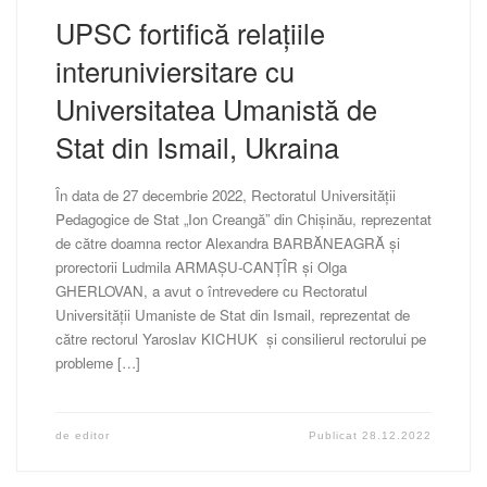
UPSC fortifică relațiile
interuniviersitare cu
Universitatea Umanistă de
Stat din Ismail, Ukraina
În data de 27 decembrie 2022, Rectoratul Universității
Pedagogice de Stat „Ion Creangă” din Chișinău, reprezentat
de către doamna rector Alexandra BARBĂNEAGRĂ și
prorectorii Ludmila ARMAȘU-CANȚÎR și Olga
GHERLOVAN, a avut o întrevedere cu Rectoratul
Universității Umaniste de Stat din Ismail, reprezentat de
către rectorul Yaroslav KICHUK și consilierul rectorului pe
probleme […]
de
editor
Publicat
28.12.2022