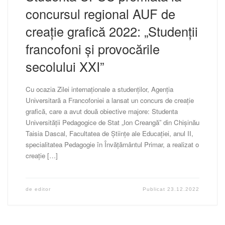
concursul regional AUF de
creație grafică 2022: „Studenții
francofoni și provocările
secolului XXI”
Cu ocazia Zilei internaționale a studenților, Agenția
Universitară a Francofoniei a lansat un concurs de creație
grafică, care a avut două obiective majore: Studenta
Universității Pedagogice de Stat „Ion Creangă” din Chișinău
Taisia Dascal, Facultatea de Științe ale Educației, anul II,
specialitatea Pedagogie în Învățământul Primar, a realizat o
creație […]
de
editor
Publicat
23.12.2022