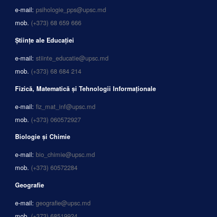
e-mail:
psihologie_pps@upsc.md
mob.
(+373) 68 659 666
Științe ale Educației
e-mail:
stiinte_educatie@upsc.md
mob.
(+373) 68 684 214
Fizică, Matematică și Tehnologii Informaționale
e-mail:
fiz_mat_inf@upsc.md
mob.
(+373) 060572927
Biologie și Chimie
e-mail:
bio_chimie@upsc.md
mob.
(+373) 60572284
Geografie
e-mail:
geografie@upsc.md
mob.
(+373) 68519924