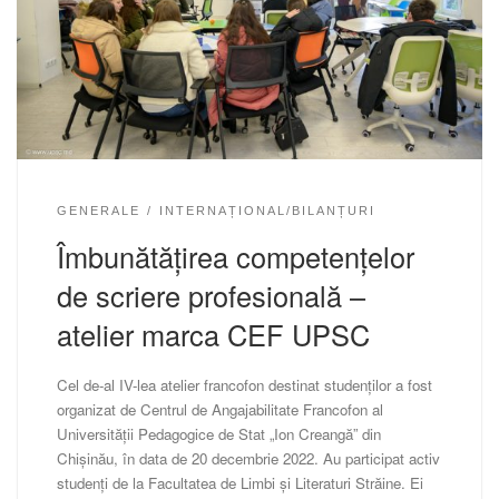
GENERALE
INTERNAȚIONAL/BILANȚURI
Îmbunătățirea competențelor
de scriere profesională –
atelier marca CEF UPSC
Cel de-al IV-lea atelier francofon destinat studenților a fost
organizat de Centrul de Angajabilitate Francofon al
Universității Pedagogice de Stat „Ion Creangă” din
Chișinău, în data de 20 decembrie 2022. Au participat activ
studenți de la Facultatea de Limbi și Literaturi Străine. Ei