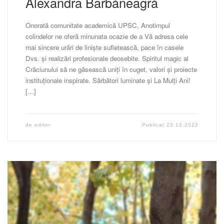
Alexandra Barbăneagră
Onorată comunitate academică UPSC, Anotimpul
colindelor ne oferă minunata ocazie de a Vă adresa cele
mai sincere urări de liniște sufletească, pace în casele
Dvs. și realizări profesionale deosebite. Spiritul magic al
Crăciunului să ne găsească uniți în cuget, valori și proiecte
instituționale inspirate. Sărbători luminate și La Mulți Ani!
[…]
de
editor
Publicat
23.12.2022