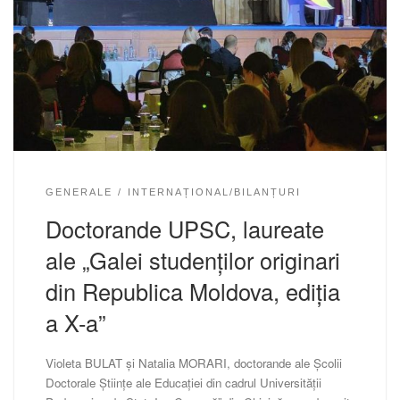
GENERALE
INTERNAȚIONAL/BILANȚURI
Doctorande UPSC, laureate
ale „Galei studenților originari
din Republica Moldova, ediția
a X-a”
Violeta BULAT și Natalia MORARI, doctorande ale Școlii
Doctorale Ştiinţe ale Educaţiei din cadrul Universității