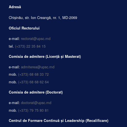
Adresă
Chișinău, str. Ion Creangă, nr. 1, MD-2069
Oficiul Rectorului
e-mail:
rectorat@upsc.md
tel.
(+373) 22 35 84 15
Comisia de admitere (Licență și Masterat)
e-mail:
admiterea@upsc.md
mob.
(+373) 68 68 33 72
mob.
(+373) 68 68 62 64
Comisia de admitere (Doctorat)
e-mail:
doctorat@upsc.md
mob.
(+373) 79 75 80 81
Centrul de Formare Continuă și Leadership (Recalificare)