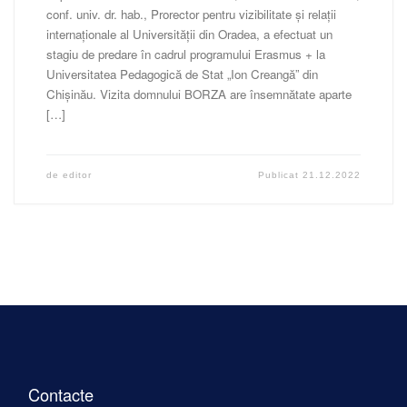
conf. univ. dr. hab., Prorector pentru vizibilitate și relații
internaționale al Universității din Oradea, a efectuat un
stagiu de predare în cadrul programului Erasmus + la
Universitatea Pedagogică de Stat „Ion Creangă” din
Chișinău. Vizita domnului BORZA are însemnătate aparte
[…]
de
editor
Publicat
21.12.2022
Contacte