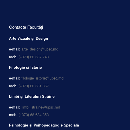
Contacte Facultăți
Arte Vizuale și Design
e-mail:
arte_design@upsc.md
mob.
(+373) 68 687 743
Filologie și Istorie
e-mail:
filologie_istorie@upsc.md
mob.
(+373) 68 681 857
Limbi și Literaturi Străine
e-mail:
limbi_straine@upsc.md
mob.
(+373) 68 684 353
Psihologie și Psihopedagogie Specială