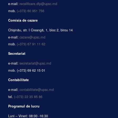
e-mail:
recalificare.dfp@upsc.md
mob.
(+373) 60 951 756
Comisia de cazare
Chișinău, str. I Creangă, 1, bloc 2, birou 14
e-mail:
cazare@upsc.md
mob.
(+373) 67 91 11 62
Secretariat
e-mail:
secretariat@upsc.md
mob.
(+373) 69 62 15 01
Contabilitate
e-mail:
contabilitate@upsc.md
tel.
(+373) 22 35 85 86
Programul de lucru
Luni – Vineri: 08:00 -16:30