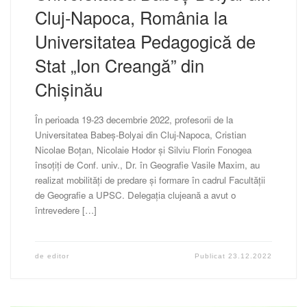
Cluj-Napoca, România la
Universitatea Pedagogică de
Stat „Ion Creangă” din
Chișinău
În perioada 19-23 decembrie 2022, profesorii de la
Universitatea Babeș-Bolyai din Cluj-Napoca, Cristian
Nicolae Boțan, Nicolaie Hodor și Silviu Florin Fonogea
însoțiți de Conf. univ., Dr. în Geografie Vasile Maxim, au
realizat mobilități de predare și formare în cadrul Facultății
de Geografie a UPSC. Delegația clujeană a avut o
întrevedere […]
de
editor
Publicat
23.12.2022