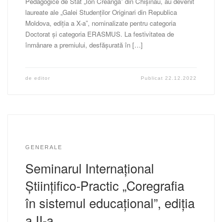
Pedagogice de Stat „Ion Creangă” din Chișinău, au devenit
laureate ale „Galei Studenților Originari din Republica
Moldova, ediția a X-a”, nominalizate pentru categoria
Doctorat și categoria ERASMUS. La festivitatea de
înmânare a premiului, desfășurată în […]
de
editor
Publicat
22.12.2022
GENERALE
Seminarul Internațional
Științifico-Practic „Coregrafia
în sistemul educațional”, ediția
a II-a