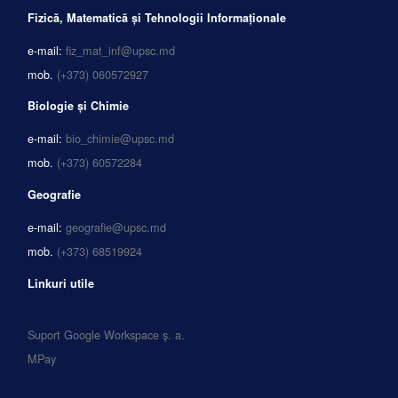
Fizică, Matematică și Tehnologii Informaționale
e-mail:
fiz_mat_inf@upsc.md
mob.
(+373) 060572927
Biologie și Chimie
e-mail:
bio_chimie@upsc.md
mob.
(+373) 60572284
Geografie
e-mail:
geografie@upsc.md
mob.
(+373) 68519924
Linkuri utile
Suport Google Workspace ș. a.
MPay