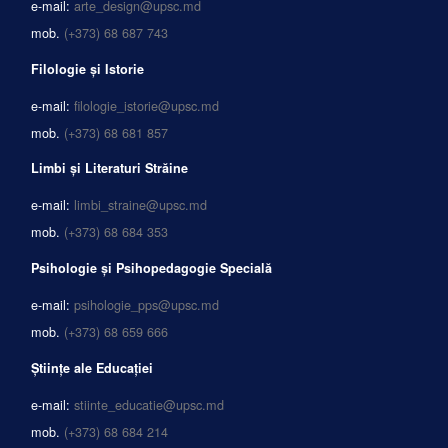
e-mail:
arte_design@upsc.md
mob.
(+373) 68 687 743
Filologie și Istorie
e-mail:
filologie_istorie@upsc.md
mob.
(+373) 68 681 857
Limbi și Literaturi Străine
e-mail:
limbi_straine@upsc.md
mob.
(+373) 68 684 353
Psihologie și Psihopedagogie Specială
e-mail:
psihologie_pps@upsc.md
mob.
(+373) 68 659 666
Științe ale Educației
e-mail:
stiinte_educatie@upsc.md
mob.
(+373) 68 684 214