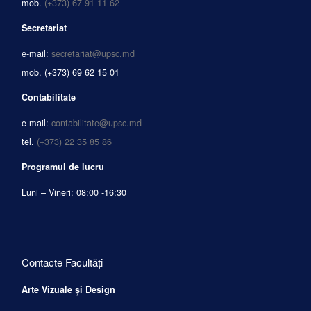
mob.
(+373) 67 91 11 62
Secretariat
e-mail:
secretariat@upsc.md
mob.
(+373) 69 62 15 01
Contabilitate
e-mail:
contabilitate@upsc.md
tel.
(+373) 22 35 85 86
Programul de lucru
Luni – Vineri: 08:00 -16:30
Contacte Facultăți
Arte Vizuale și Design