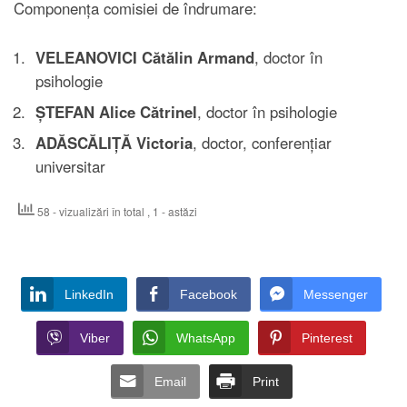
Componența comisiei de îndrumare:
VELEANOVICI Cătălin Armand
, doctor în
psihologie
ȘTEFAN Alice Cătrinel
, doctor în psihologie
ADĂSCĂLIȚĂ Victoria
, doctor, conferențiar
universitar
58 - vizualizări în total
, 1 - astăzi
LinkedIn
Facebook
Messenger
Viber
WhatsApp
Pinterest
Email
Print