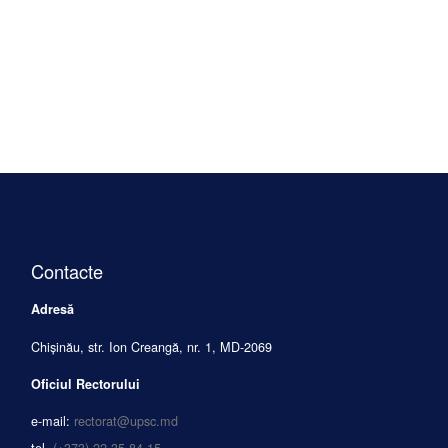
Contacte
Adresă
Chișinău, str. Ion Creangă, nr. 1, MD-2069
Oficiul Rectorului
e-mail:
rectorat@upsc.md
tel.
(+373) 22 35 84 15