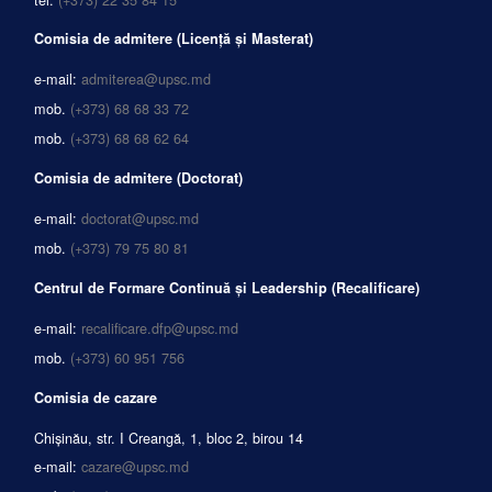
Comisia de admitere (Licență și Masterat)
e-mail:
admiterea@upsc.md
mob.
(+373) 68 68 33 72
mob.
(+373) 68 68 62 64
Comisia de admitere (Doctorat)
e-mail:
doctorat@upsc.md
mob.
(+373) 79 75 80 81
Centrul de Formare Continuă și Leadership (Recalificare)
e-mail:
recalificare.dfp@upsc.md
mob.
(+373) 60 951 756
Comisia de cazare
Chișinău, str. I Creangă, 1, bloc 2, birou 14
e-mail:
cazare@upsc.md