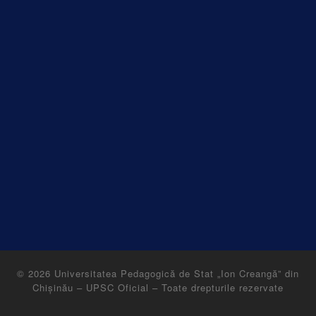
© 2026
Universitatea Pedagogică de Stat „Ion Creangă” din
Chișinău – UPSC Oficial
–
Toate drepturile rezervate