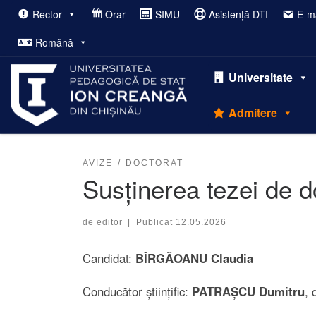
Rector
Orar
SIMU
Asistență DTI
E-ma
Afișează întregul conținut
Română
Universitate
Admitere
AVIZE
DOCTORAT
Susținerea tezei de do
de
editor
|
Publicat
12.05.2026
Candidat:
BÎRGĂOANU Claudia
Conducător științific:
PATRAȘCU Dumitru
, 