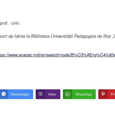
 prof. univ.
suport de hârtie la Biblioteca Universității Pedagogice de Stat 
tps://www.anacec.md/en/search/node/B%C3%AErg%C4%83
Messenger
Viber
WhatsApp
Pi