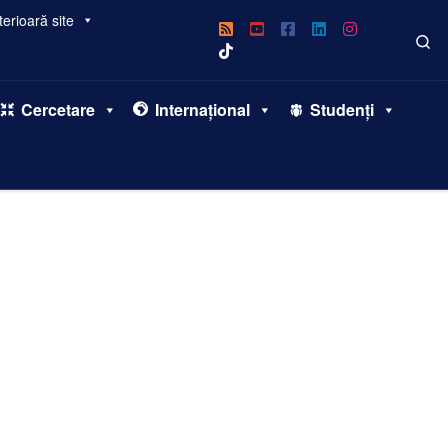
erioară site
Se
Cercetare
Internațional
Studenți