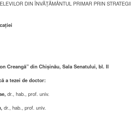
II ELEVILOR DIN ÎNVĂȚĂMÂNTUL PRIMAR PRIN STRATEGI
cației
on Creangă” din Chișinău, Sala Senatului, bl. II
 a tezei de doctor:
ae,
dr., hab., prof. univ.
,
dr., hab., prof. univ.