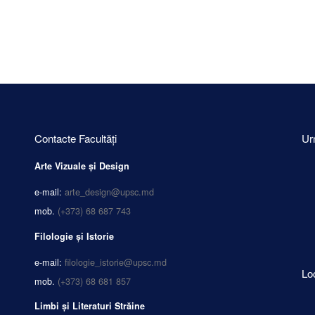
Contacte Facultăți
Ur
Arte Vizuale și Design
e-mail:
arte_design@upsc.md
mob.
(+373) 68 687 743
Filologie și Istorie
e-mail:
filologie_istorie@upsc.md
Lo
mob.
(+373) 68 681 857
Limbi și Literaturi Străine