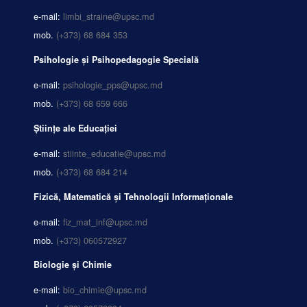
e-mail:
limbi_straine@upsc.md
mob.
(+373) 68 684 353
Psihologie și Psihopedagogie Specială
e-mail:
psihologie_pps@upsc.md
mob.
(+373) 68 659 666
Științe ale Educației
e-mail:
stiinte_educatie@upsc.md
mob.
(+373) 68 684 214
Fizică, Matematică și Tehnologii Informaționale
e-mail:
fiz_mat_inf@upsc.md
mob.
(+373) 060572927
Biologie și Chimie
e-mail:
bio_chimie@upsc.md