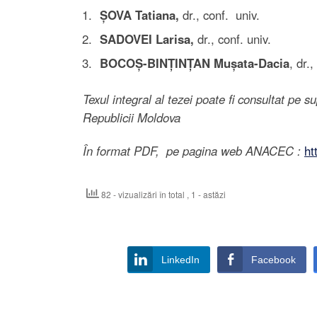
ȘOVA Tatiana,
dr., conf. univ.
SADOVEI Larisa,
dr., conf. univ.
BOCOȘ-BINȚINȚAN Mușata-Dacia
, dr.,
Texul integral al tezei poate fi consultat pe 
Republicii Moldova
În format PDF, pe pagina web ANACEC
:
ht
82 - vizualizări în total
, 1 - astăzi
LinkedIn
Facebook