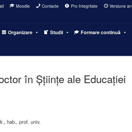
il
Moodle
Contacte
Pro Integritate
Versiune ant
Organizare
Studii
Formare continuă
ctor în Șțiințe ale Educației
dr., hab., prof. univ.