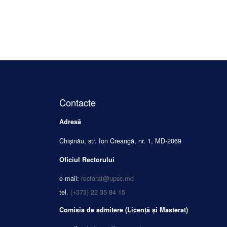
Contacte
Adresă
Chișinău, str. Ion Creangă, nr. 1, MD-2069
Oficiul Rectorului
e-mail:
rectorat@upsc.md
tel.
(+373) 22 35 84 15
Comisia de admitere (Licență și Masterat)