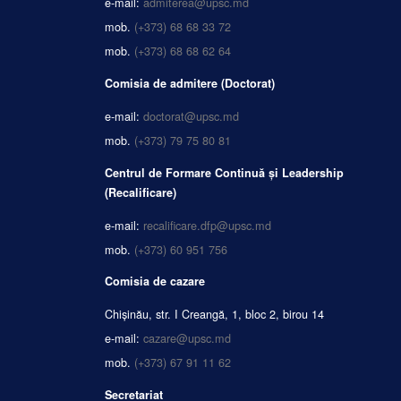
e-mail:
admiterea@upsc.md
mob.
(+373) 68 68 33 72
mob.
(+373) 68 68 62 64
Comisia de admitere (Doctorat)
e-mail:
doctorat@upsc.md
mob.
(+373) 79 75 80 81
Centrul de Formare Continuă și Leadership
(Recalificare)
e-mail:
recalificare.dfp@upsc.md
mob.
(+373) 60 951 756
Comisia de cazare
Chișinău, str. I Creangă, 1, bloc 2, birou 14
e-mail:
cazare@upsc.md
mob.
(+373) 67 91 11 62
Secretariat