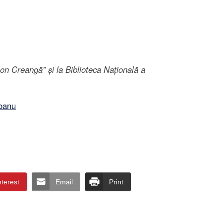
„Ion Creangă” și la Biblioteca Națională a
oanu
nterest
Email
Print