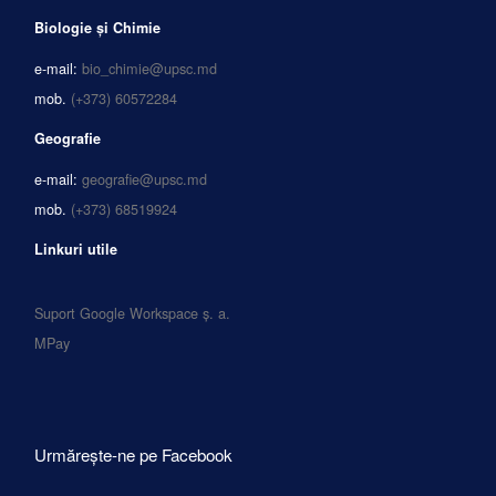
Biologie și Chimie
e-mail:
bio_chimie@upsc.md
mob.
(+373) 60572284
Geografie
e-mail:
geografie@upsc.md
mob.
(+373) 68519924
Linkuri utile
Suport Google Workspace ș. a.
MPay
Urmărește-ne pe Facebook