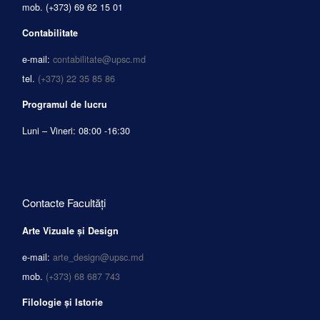
mob.
(+373) 69 62 15 01
Contabilitate
e-mail:
contabilitate@upsc.md
tel.
(+373) 22 35 85 86
Programul de lucru
Luni – Vineri: 08:00 -16:30
Contacte Facultăți
Arte Vizuale și Design
e-mail:
arte_design@upsc.md
mob.
(+373) 68 687 743
Filologie și Istorie