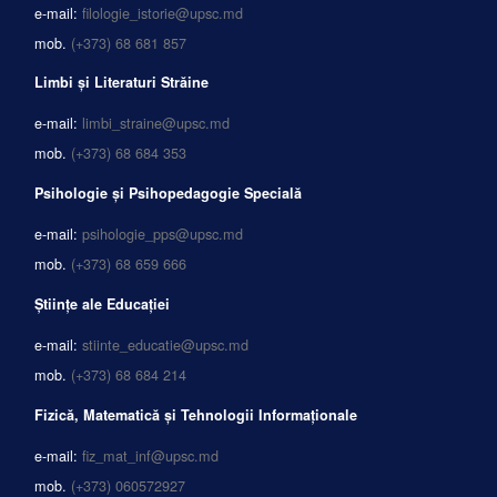
e-mail:
filologie_istorie@upsc.md
mob.
(+373) 68 681 857
Limbi și Literaturi Străine
e-mail:
limbi_straine@upsc.md
mob.
(+373) 68 684 353
Psihologie și Psihopedagogie Specială
e-mail:
psihologie_pps@upsc.md
mob.
(+373) 68 659 666
Științe ale Educației
e-mail:
stiinte_educatie@upsc.md
mob.
(+373) 68 684 214
Fizică, Matematică și Tehnologii Informaționale
e-mail:
fiz_mat_inf@upsc.md
mob.
(+373) 060572927