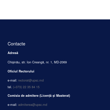
Contacte
Adresă
Chișinău, str. Ion Creangă, nr. 1, MD-2069
Oficiul Rectorului
e-mail:
rectorat@upsc.md
tel.
(+373) 22 35 84 15
Comisia de admitere (Licență și Masterat)
e-mail:
admiterea@upsc.md