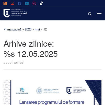
Afișează întregul conținut
Search
Prima pagină
»
2025
»
mai
»
12
Arhive zilnice:
%s
12.05.2025
acest articol