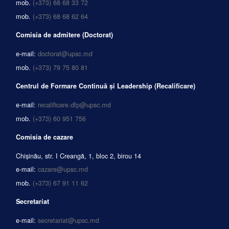
mob.
(+373) 68 68 33 72
mob.
(+373) 68 68 62 64
Comisia de admitere (Doctorat)
e-mail:
doctorat@upsc.md
mob.
(+373) 79 75 80 81
Centrul de Formare Continuă și Leadership (Recalificare)
e-mail:
recalificare.dfp@upsc.md
mob.
(+373) 60 951 756
Comisia de cazare
Chișinău, str. I Creangă, 1, bloc 2, birou 14
e-mail:
cazare@upsc.md
mob.
(+373) 67 91 11 62
Secretariat
e-mail:
secretariat@upsc.md