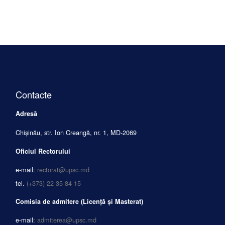
Contacte
Adresă
Chișinău, str. Ion Creangă, nr. 1, MD-2069
Oficiul Rectorului
e-mail:
rectorat@upsc.md
tel.
(+373) 22 35 84 15
Comisia de admitere (Licență și Masterat)
e-mail:
admiterea@upsc.md