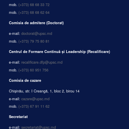
mob.
(+373) 68 68 33 72
mob.
(+373) 68 68 62 64
Comisia de admitere (Doctorat)
e-mail:
doctorat@upsc.md
mob.
(+373) 79 75 80 81
Centrul de Formare Continuă și Leadership (Recalificare)
e-mail:
recalificare.dfp@upsc.md
mob.
(+373) 60 951 756
Comisia de cazare
Chișinău, str. I Creangă, 1, bloc 2, birou 14
e-mail:
cazare@upsc.md
mob.
(+373) 67 91 11 62
Secretariat
e-mail:
secretariat@upsc.md