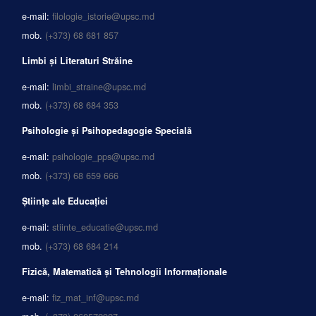
e-mail:
filologie_istorie@upsc.md
mob.
(+373) 68 681 857
Limbi și Literaturi Străine
e-mail:
limbi_straine@upsc.md
mob.
(+373) 68 684 353
Psihologie și Psihopedagogie Specială
e-mail:
psihologie_pps@upsc.md
mob.
(+373) 68 659 666
Științe ale Educației
e-mail:
stiinte_educatie@upsc.md
mob.
(+373) 68 684 214
Fizică, Matematică și Tehnologii Informaționale
e-mail:
fiz_mat_inf@upsc.md