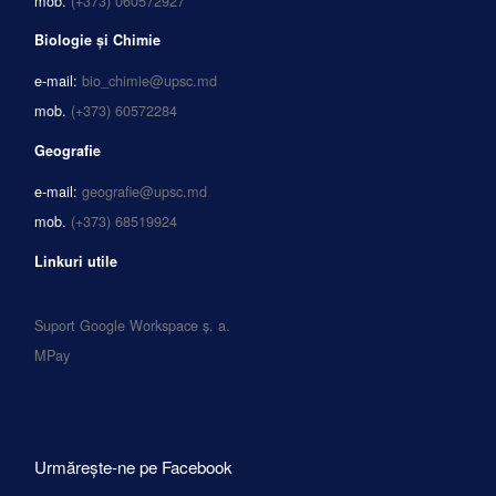
mob.
(+373) 060572927
Biologie și Chimie
e-mail:
bio_chimie@upsc.md
mob.
(+373) 60572284
Geografie
e-mail:
geografie@upsc.md
mob.
(+373) 68519924
Linkuri utile
Suport Google Workspace ș. a.
MPay
Urmărește-ne pe Facebook