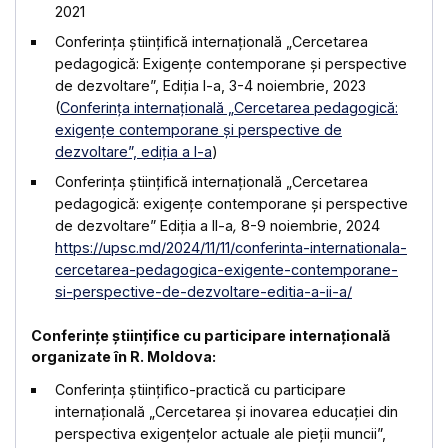
2021
Conferința științifică internațională „Cercetarea
pedagogică: Exigențe contemporane și perspective
de dezvoltare”, Ediția I-a, 3-4 noiembrie, 2023
(
Conferința internațională „Cercetarea pedagogică:
exigențe contemporane și perspective de
dezvoltare”, ediția a I-a
)
Conferința științifică internațională „Cercetarea
pedagogică: exigențe contemporane și perspective
de dezvoltare” Ediția a II-a
,
8-9 noiembrie, 2024
https://upsc.md/2024/11/11/conferinta-internationala-
cercetarea-pedagogica-exigente-contemporane-
si-perspective-de-dezvoltare-editia-a-ii-a/
Conferințe științifice cu participare internațională
organizate în R. Moldova:
Conferinţa ştiinţifico-practică cu participare
internațională „Cercetarea și inovarea educației din
perspectiva exigențelor actuale ale pieții muncii”,