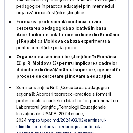
pedagogice în practica educației prin intermediul
organizării manifestărilor științifice.
F
ormarea profesională continuă privind
cercetarea pedagogică aplicativă în baza
Acordurilor de colaborare cu licee din România
și Republica Moldova
ca bază experimentală
pentru cercetările pedagogice.
Organizarea seminariilor științifice
în România
(2)
și R. Moldova
(3)
pentru implicarea cadrelor
didactice din învățământul superior și general în
procese de cercetare și inovare a educației
:
Seminar științific Nr 1: „Cercetarea pedagogică
acțională: Abordări teoretico-practice a formării
profesionale a cadrelor didactice” în parteneriat cu
Laboratorul Științific „Tehnologii Educaționale
Inovaționale, USARB, 29 februarie,
2024;
https://upsc.md/2024/03/02/seminarul-
stiintific-cercetarea-pedagogica-actionala-