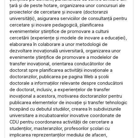
țară și de peste hotare, organizarea unor concursuri ale
proiectelor de cercetare și inovare (doctoranzii
universității), asigurarea serviciilor de consultanță pentru
cercetare și inovare pedagogică, planificarea
evenimentelor științifice de promovare a culturii
cercetării (experiențe și modele de inovare a educației),
elaborarea în colaborare a unor metodologii de
dezvoltare inovațională universitară, organizarea unor
evenimente științifice de promovare a modelelor de
transfer inovațional, orientarea conducătorilor de
doctorat spre planificarea activității inovaționale a
doctoranzilor, publicarea pe pagina Web a școlii
doctorale a informațiilor relevante despre conducătorii
de doctorat, inclusiv, a experiențelor de transfer
inovațional a acestora, motivarea doctoranzilor pentru
publicarea elementelor de inovație și transfer tehnologic
începând cu debutul studiilor, crearea în subdiviziunile
universitare a incubatoarelor inovative coordonate de
CDU pentru coordonarea activității de cercetare a
studenților, masteranzilor, profesorilor școlari cu
implicarea reprezentanților mediului de afaceri,