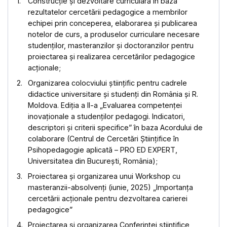
Construcție și dezvoltare curriculară în baza
rezultatelor cercetării pedagogice a membrilor
echipei prin conceperea, elaborarea și publicarea
notelor de curs, a produselor curriculare necesare
studenților, masteranzilor și doctoranzilor pentru
proiectarea și realizarea cercetărilor pedagogice
acționale;
Organizarea colocviului științific pentru cadrele
didactice universitare și studenți din România și R.
Moldova. Ediția a II-a „Evaluarea competenței
inovaționale a studenților pedagogi. Indicatori,
descriptori și criterii specifice” în baza Acordului de
colaborare (Centrul de Cercetări Ştiinţifice în
Psihopedagogie aplicată – PRO ED EXPERT,
Universitatea din București, România);
Proiectarea și organizarea unui Workshop cu
masteranzii-absolvenți (iunie, 2025) „Importanța
cercetării acționale pentru dezvoltarea carierei
pedagogice”
Proiectarea și organizarea Conferinței științifice