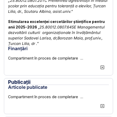
„25.80012.0807.20TC Prevenirea agresivității în mediul
școlar prin educația pentru toleranță a elevilor, Țurcan
Lilia, dr., Scutaru Albina, asist.univ.”
Stimularea excelenței cercetărilor științifice pentru
anii 2025-2026
„
25.80012.0807.64SE Managementul
dezvoltării culturii organizaționale în învățământul
superior Sadovei Larisa, dr,Borozan Maia, prof.univ.,
Țurcan Lilia, dr .
”
Finanțări
Compartiment în proces de completare …
Publicații
Articole publicate
Compartiment în proces de completare …