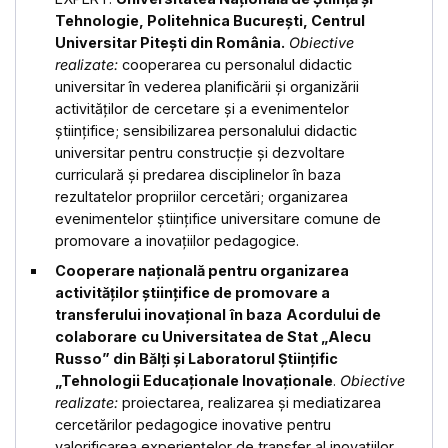
Tehnologie, Politehnica București, Centrul
Universitar Pitești
din România.
Obiective
realizate:
cooperarea cu personalul didactic
universitar în vederea planificării și organizării
activităților de cercetare și a evenimentelor
științifice; sensibilizarea personalului didactic
universitar pentru construcție și dezvoltare
curriculară și predarea disciplinelor în baza
rezultatelor propriilor cercetări; organizarea
evenimentelor științifice universitare comune de
promovare a inovațiilor pedagogice.
Cooperare națională pentru
organizarea
activităților științifice de promovare a
transferului inovațional
în baza
Acordului de
colaborare
cu Universitatea de Stat „Alecu
Russo” din Bălți și Laboratorul Științific
„Tehnologii Educaționale Inovaționale
.
Obiective
realizate:
proiectarea, realizarea și mediatizarea
cercetărilor pedagogice inovative pentru
valorificarea experiențelor de transfer al inovațiilor