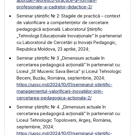
abordari-teoretico-practice-a-formarii-
profesionale-a-cadrelor-didactice-2/
Seminar științific Nr 2: Stagiile de practică – context
de valorificare a competențelor de cercetare
pedagogică acțională. Laboratorul Științific
„Tehnologii Educaționale Inovaționale” în parteneriat
cu Laboratorul de Cercetări și Inovații Pedagogic,
Republica Moldova, 23 aprilie, 2024;
Seminar științific Nr 3 „Dimensiuni actuale în
cercetarea pedagogică acțională” în parteneriat cu:
Liceul „Sf. Mucenic Sava Berca” și Liceul Tehnologic
Beceni, Buzău, România, septembrie, 2024;
https://upsc.md/2024/10/01/seminarul-stiintific-
managementul-valorificarii-inovatiilor-prin-
cercetarea-pedagogica-actionala-2/
Seminar științific Nr 4. „Dimensiuni actuale în
cercetarea pedagogică acțională” în parteneriat cu:
Liceul Tehnologic Topoloveni, Argeș, România,
septembrie, 2024;
https://upsc.md/2024/10/01/seminarul-stiintific-