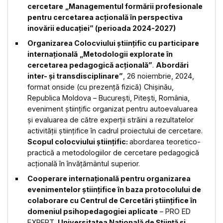
cercetare
„Managementul formării profesionale
pentru cercetarea acțională în perspectiva
inovării educației” (perioada 2024-2027)
Organizarea
Colocviului științific cu participare
internațională
„Metodologii explorate în
cercetarea pedagogică acțională”
.
Abordări
inter- și transdisciplinare”
, 26 noiembrie, 2024,
format onside (cu prezență fizică) Chişinău,
Republica Moldova – București, Pitești, România,
eveniment științific organizat pentru autoevaluarea
și evaluarea de către experții străini a rezultatelor
activității științifice în cadrul proiectului de cercetare.
Scopul colocviului științific:
abordarea teoretico-
practică a metodologiilor de cercetare pedagogică
acțională în învățământul superior.
Cooperare internațională pentru organizarea
evenimentelor științifice în baza
protocolului de
colaborare cu Centrul de Cercetări ştiinţifice în
domeniul psihopedagogiei aplicate
– PRO ED
EXPERT.
Universitatea Națională de Știință și