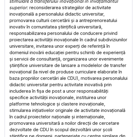
stimulare a transferului inovațional în învățământul
superior:
reconsiderarea strategiilor de activitate
inovațională a personalului didactic universitar,
promovarea culturii cercetării și a antreprenoreatului
inovativ în comunitatea științifică universitară,
responsabilizarea personalului de conducere privind
proiectarea activității inovaționale în cadrul subdiviziunilor
universitare, invitarea unor experți de referință în
domeniul inovării educației pentru schimb de experiență
și servicii de consultanță, organizarea unor evenimente
științifice universitare de lansare a modelelor de transfer
inovațional (la nivel de produse curriculare elaborate în
baza propriilor cercetări ale CDU), motivarea personalului
didactic universitar pentru activitate inovativă prin
includerea în fișa de post a unor responsabilități
specifice activității inovaționale, instituirea unor
platforme tehnologice și clastere inovaționale,
stimularea inițiativelor originale de activitate inovațională
în cadrul proiectelor naționale și internaționale,
promovarea universitară a noilor direcții de cercetare
dezvoltate de CDU în scopul dezvoltării unor școli
științifice pe domenii, parteneriate cu centre similare din