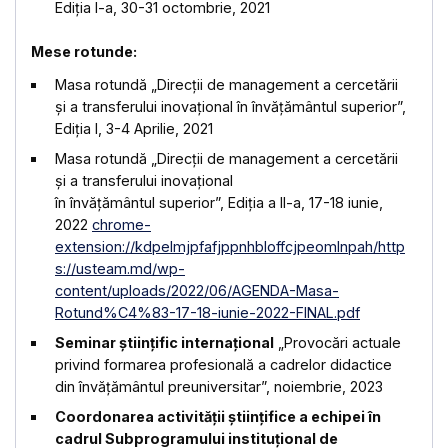
Ediția I-a, 30-31 octombrie, 2021
Mese rotunde:
Masa rotundă „Direcții de management a cercetării
și a transferului inovațional în învățământul superior”,
Ediția I, 3-4 Aprilie, 2021
Masa rotundă „Direcții de management a cercetării
și a transferului inovațional
în învățământul superior”, Ediția a II-a, 17-18 iunie,
2022
chrome-
extension://kdpelmjpfafjppnhbloffcjpeomlnpah/http
s://usteam.md/wp-
content/uploads/2022/06/AGENDA-Masa-
Rotund%C4%83-17-18-iunie-2022-FINAL.pdf
Seminar științific internațional
„Provocări actuale
privind formarea profesională a cadrelor didactice
din învățământul preuniversitar”, noiembrie, 2023
Coordonarea activității științifice a echipei în
cadrul Subprogramului instituțional de