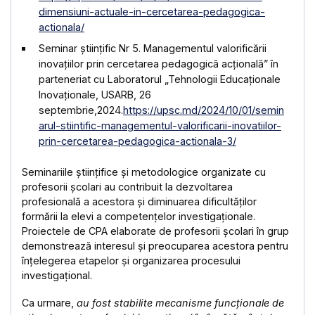
dimensiuni-actuale-in-cercetarea-pedagogica-
actionala/
Seminar științific Nr 5. Managementul valorificării
inovațiilor prin cercetarea pedagogică acțională” în
parteneriat cu Laboratorul „Tehnologii Educaționale
Inovaționale, USARB, 26
septembrie,2024.
https://upsc.md/2024/10/01/semin
arul-stiintific-managementul-valorificarii-inovatiilor-
prin-cercetarea-pedagogica-actionala-3/
Seminariile științifice și metodologice organizate cu
profesorii școlari au contribuit la dezvoltarea
profesională a acestora și diminuarea dificultăților
formării la elevi a competențelor investigaționale.
Proiectele de CPA elaborate de profesorii școlari în grup
demonstrează interesul și preocuparea acestora pentru
înțelegerea etapelor și organizarea procesului
investigațional.
Ca urmare,
au fost stabilite
mecanisme funcționale de