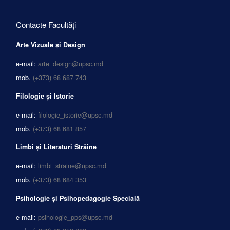
Contacte Facultăți
Arte Vizuale și Design
e-mail:
arte_design@upsc.md
mob.
(+373) 68 687 743
Filologie și Istorie
e-mail:
filologie_istorie@upsc.md
mob.
(+373) 68 681 857
Limbi și Literaturi Străine
e-mail:
limbi_straine@upsc.md
mob.
(+373) 68 684 353
Psihologie și Psihopedagogie Specială
e-mail:
psihologie_pps@upsc.md