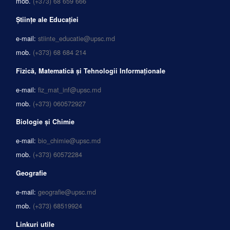
mob.
(+373) 68 659 666
Științe ale Educației
e-mail:
stiinte_educatie@upsc.md
mob.
(+373) 68 684 214
Fizică, Matematică și Tehnologii Informaționale
e-mail:
fiz_mat_inf@upsc.md
mob.
(+373) 060572927
Biologie și Chimie
e-mail:
bio_chimie@upsc.md
mob.
(+373) 60572284
Geografie
e-mail:
geografie@upsc.md
mob.
(+373) 68519924
Linkuri utile