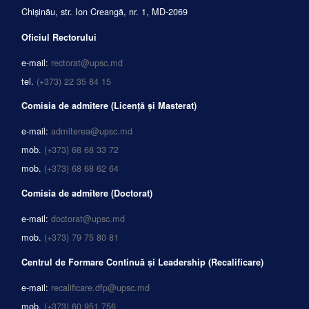
Chișinău, str. Ion Creangă, nr. 1, MD-2069
Oficiul Rectorului
e-mail:
rectorat@upsc.md
tel.
(+373) 22 35 84 15
Comisia de admitere (Licență și Masterat)
e-mail:
admiterea@upsc.md
mob.
(+373) 68 68 33 72
mob.
(+373) 68 68 62 64
Comisia de admitere (Doctorat)
e-mail:
doctorat@upsc.md
mob.
(+373) 79 75 80 81
Centrul de Formare Continuă și Leadership (Recalificare)
e-mail:
recalificare.dfp@upsc.md
mob.
(+373) 60 951 756