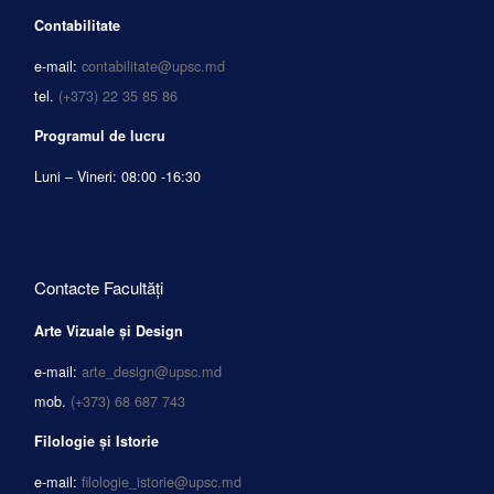
Contabilitate
e-mail:
contabilitate@upsc.md
tel.
(+373) 22 35 85 86
Programul de lucru
Luni – Vineri: 08:00 -16:30
Contacte Facultăți
Arte Vizuale și Design
e-mail:
arte_design@upsc.md
mob.
(+373) 68 687 743
Filologie și Istorie
e-mail:
filologie_istorie@upsc.md