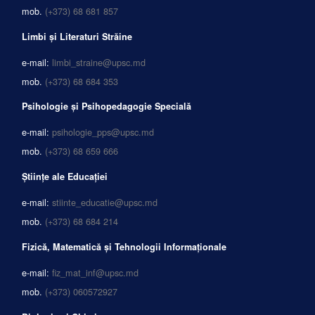
mob.
(+373) 68 681 857
Limbi și Literaturi Străine
e-mail:
limbi_straine@upsc.md
mob.
(+373) 68 684 353
Psihologie și Psihopedagogie Specială
e-mail:
psihologie_pps@upsc.md
mob.
(+373) 68 659 666
Științe ale Educației
e-mail:
stiinte_educatie@upsc.md
mob.
(+373) 68 684 214
Fizică, Matematică și Tehnologii Informaționale
e-mail:
fiz_mat_inf@upsc.md
mob.
(+373) 060572927