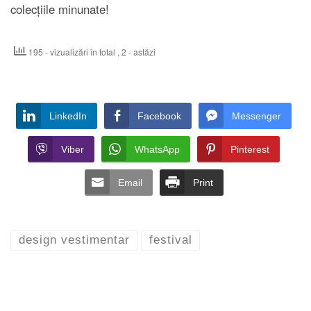
colecțiile minunate!
195 - vizualizări în total
, 2 - astăzi
LinkedIn
Facebook
Messenger
Viber
WhatsApp
Pinterest
Email
Print
design vestimentar
festival