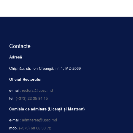
Contacte
Adresă
Chișinău, str. Ion Creangă, nr. 1, MD-2069
Oficiul Rectorului
e-mail:
rectorat@upsc.md
tel.
(+373) 22 35 84 15
Comisia de admitere (Licență și Masterat)
e-mail:
admiterea@upsc.md
mob.
(+373) 68 68 33 72