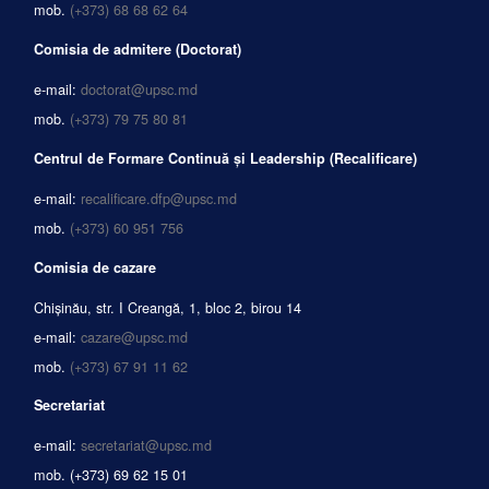
mob.
(+373) 68 68 62 64
Comisia de admitere (Doctorat)
e-mail:
doctorat@upsc.md
mob.
(+373) 79 75 80 81
Centrul de Formare Continuă și Leadership (Recalificare)
e-mail:
recalificare.dfp@upsc.md
mob.
(+373) 60 951 756
Comisia de cazare
Chișinău, str. I Creangă, 1, bloc 2, birou 14
e-mail:
cazare@upsc.md
mob.
(+373) 67 91 11 62
Secretariat
e-mail:
secretariat@upsc.md
mob.
(+373) 69 62 15 01