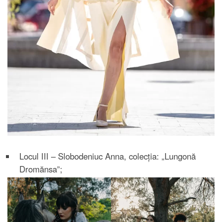
Locul III – Slobodeniuc Anna, colecția: „Lungonă
Dromănsa”;