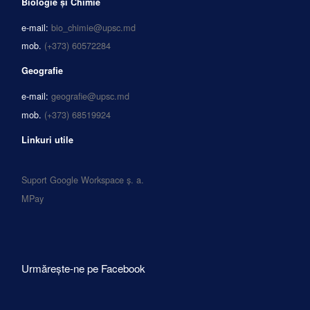
Biologie și Chimie
e-mail:
bio_chimie@upsc.md
mob.
(+373) 60572284
Geografie
e-mail:
geografie@upsc.md
mob.
(+373) 68519924
Linkuri utile
Suport Google Workspace ș. a.
MPay
Urmărește-ne pe Facebook