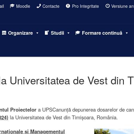
il
Moodle
Contacte
Pro Integritate
Versiune ant
Organizare
Studii
Formare continuă
la Universitatea de Vest din
ntul Proiectelor
a UPSCanunță depunerea dosarelor de can
024)
la Universitatea de Vest din Timișoara, România.
ternaționale și Managementul