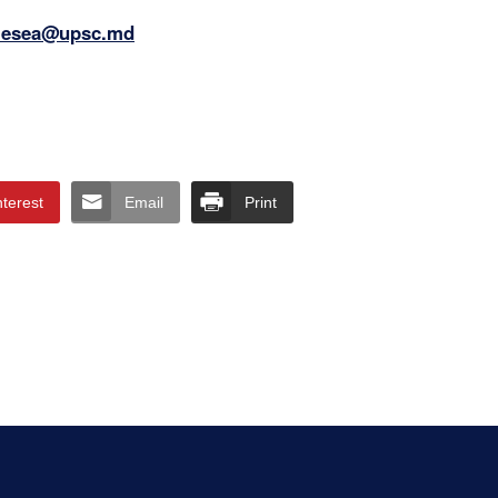
lesea@upsc.md
nterest
Email
Print