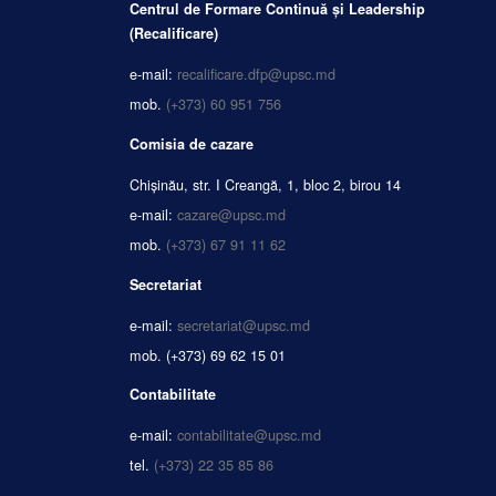
Centrul de Formare Continuă și Leadership
(Recalificare)
e-mail:
recalificare.dfp@upsc.md
mob.
(+373) 60 951 756
Comisia de cazare
Chișinău, str. I Creangă, 1, bloc 2, birou 14
e-mail:
cazare@upsc.md
mob.
(+373) 67 91 11 62
Secretariat
e-mail:
secretariat@upsc.md
mob.
(+373) 69 62 15 01
Contabilitate
e-mail:
contabilitate@upsc.md
tel.
(+373) 22 35 85 86