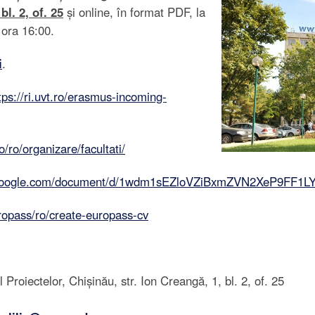
bl. 2, of. 25
și online, în format PDF, la
ora 16:00.
i
.
tps://ri.uvt.ro/erasmus-incoming-
o/ro/organizare/facultati/
.google.com/document/d/1wdm1sEZloVZiBxmZVN2XeP9FF1LY
ropass/ro/create-europass-cv
Proiectelor, Chișinău, str. Ion Creangă, 1, bl. 2, of. 25