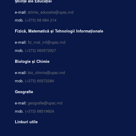
Științe ale Educației
e-mail:
stiinte_educatie@upsc.md
mob.
(+373) 68 684 214
Fizică, Matematică și Tehnologii Informaționale
e-mail:
fiz_mat_inf@upsc.md
mob.
(+373) 060572927
Biologie și Chimie
e-mail:
bio_chimie@upsc.md
mob.
(+373) 60572284
Geografie
e-mail:
geografie@upsc.md
mob.
(+373) 68519924
Linkuri utile