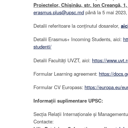
Proiectelor, Chișinău, str. Ion Creangă, 1, 
erasmus.plus@upsc.md
până la 5 mai 2023, 
Detalii referitoare la conținutul dosarelor,
aic
Detalii Erasmus+ Incoming Students, aici:
ht
studenti/
Detalii Facultăți UVZT, aici:
https://www.uvt.r
Formular Learning agreement:
https://docs
Formular CV Europass:
https://europa.eu/eu
Informații suplimentare UPSC:
Secția Relații Internaționale și Managementul 
Contacte: