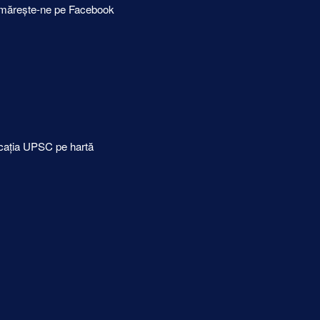
mărește-ne pe Facebook
cația UPSC pe hartă