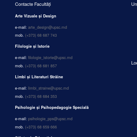
Contacte Facultăți
Ur
Arte Vizuale și Design
e-mail:
arte_design@upsc.md
mob.
(+373) 68 687 743
Filologie și Istorie
e-mail:
filologie_istorie@upsc.md
Lo
mob.
(+373) 68 681 857
Limbi și Literaturi Străine
e-mail:
limbi_straine@upsc.md
mob.
(+373) 68 684 353
Psihologie și Psihopedagogie Specială
e-mail:
psihologie_pps@upsc.md
mob.
(+373) 68 659 666