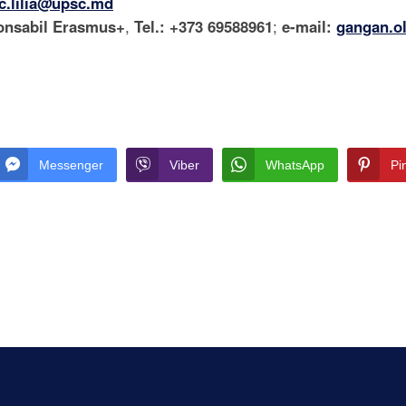
uc.lilia@upsc.md
ponsabil Erasmus+
,
Tel.: +373 69588961
;
e-mail:
gangan.o
Messenger
Viber
WhatsApp
Pi