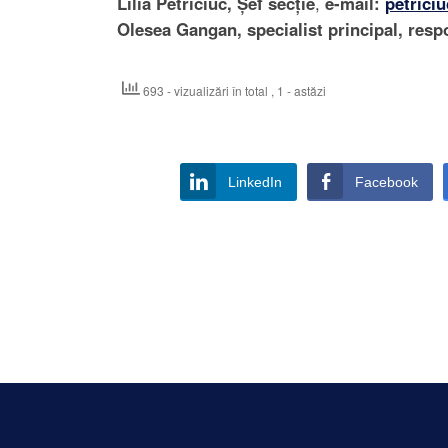
Lilia Petriciuc, Șef secție
,
e-mail:
petrici
Olesea Gangan, specialist principal, res
693 - vizualizări în total
, 1 - astăzi
LinkedIn
Facebook