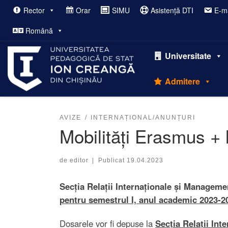
Rector
Orar
SIMU
Asistență DTI
E-ma
Afișează întregul conținut
Română
Universitate
Admitere
AVIZE
INTERNAȚIONAL/ANUNȚURI
Mobilități Erasmus + 
de
editor
|
Publicat
19.04.2023
Secția Relații Internaționale și Manageme
pentru semestrul I, anul academic 2023-2
Dosarele vor fi depuse la
Secția Relații In