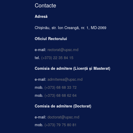
Contacte
Adresă
Chișinău, str. Ion Creangă, nr. 1, MD-2069
Oficiul Rectorului
e-mail:
rectorat@upsc.md
tel.
(+373) 22 35 84 15
Comisia de admitere (Licență și Masterat)
e-mail:
admiterea@upsc.md
mob.
(+373) 68 68 33 72
mob.
(+373) 68 68 62 64
Comisia de admitere (Doctorat)
e-mail:
doctorat@upsc.md
mob.
(+373) 79 75 80 81