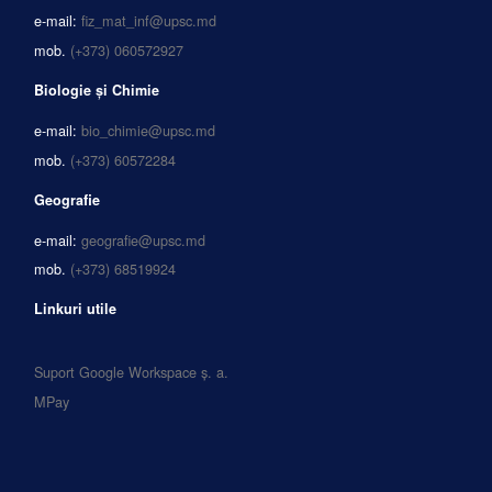
e-mail:
fiz_mat_inf@upsc.md
mob.
(+373) 060572927
Biologie și Chimie
e-mail:
bio_chimie@upsc.md
mob.
(+373) 60572284
Geografie
e-mail:
geografie@upsc.md
mob.
(+373) 68519924
Linkuri utile
Suport Google Workspace ș. a.
MPay