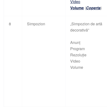
Video
Volume
(
Coperta
)
8
Simpozion
„Simpozion de artă
decorativă”
Anunț
Program
Rezoluție
Video
Volume