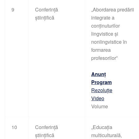
9
Conferință
„Abordarea predării
științifică
integrate a
conținuturilor
lingvistice și
nonlingvistice în
formarea
profesorilor”
Anunț
Program
Rezoluție
Video
Volume
10
Conferință
„Educația
științifică
multiculturală,