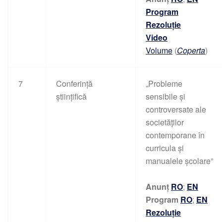
Program
Rezoluție
Video
Volume
(
Coperta
)
7
Conferință
„Probleme
științifică
sensibile și
controversate ale
societăților
contemporane în
curricula și
manualele școlare”
Anunț
RO
;
EN
Program
RO
;
EN
Rezoluție