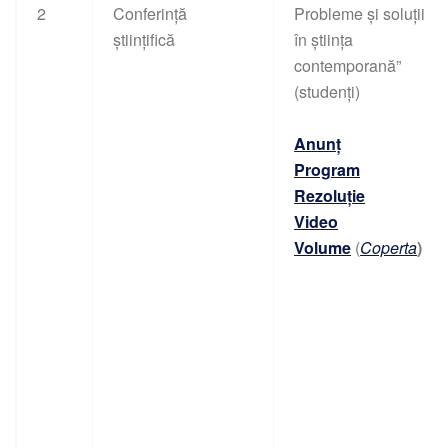
2
Conferință
Probleme și soluții
științifică
în știința
contemporană”
(studenți)
Anunț
Program
Rezoluție
Video
Volume
(
Coperta
)