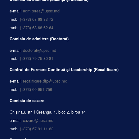
e-mail:
admiterea@upsc.md
mob.
(+373) 68 68 33 72
mob.
(+373) 68 68 62 64
Comisia de admitere (Doctorat)
e-mail:
doctorat@upsc.md
mob.
(+373) 79 75 80 81
Centrul de Formare Continuă și Leadership (Recalificare)
e-mail:
recalificare.dfp@upsc.md
mob.
(+373) 60 951 756
Comisia de cazare
Chișinău, str. I Creangă, 1, bloc 2, birou 14
e-mail:
cazare@upsc.md
mob.
(+373) 67 91 11 62