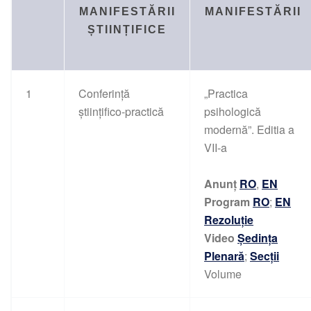
MANIFESTĂRII
MANIFESTĂRII
ȘTIINȚIFICE
1
Conferință
„Practica
științifico-practică
psihologică
modernă”. Editia a
VII-a
Anunț
RO
,
EN
Program
RO
;
EN
Rezoluție
Video
Ședința
Plenară
;
Secții
Volume