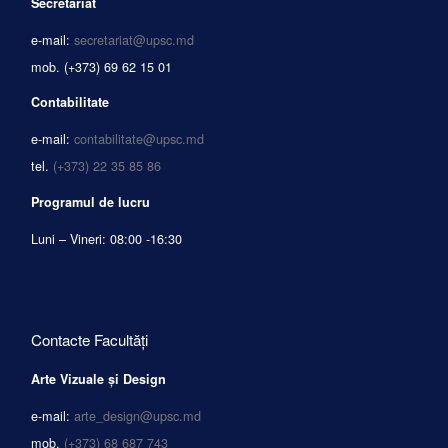
Secretariat
e-mail:
secretariat@upsc.md
mob.
(+373) 69 62 15 01
Contabilitate
e-mail:
contabilitate@upsc.md
tel.
(+373) 22 35 85 86
Programul de lucru
Luni – Vineri: 08:00 -16:30
Contacte Facultăți
Arte Vizuale și Design
e-mail:
arte_design@upsc.md
mob.
(+373) 68 687 743