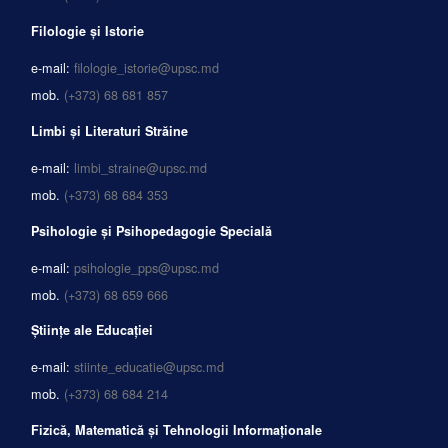
Filologie și Istorie
e-mail:
filologie_istorie@upsc.md
mob.
(+373) 68 681 857
Limbi și Literaturi Străine
e-mail:
limbi_straine@upsc.md
mob.
(+373) 68 684 353
Psihologie și Psihopedagogie Specială
e-mail:
psihologie_pps@upsc.md
mob.
(+373) 68 659 666
Științe ale Educației
e-mail:
stiinte_educatie@upsc.md
mob.
(+373) 68 684 214
Fizică, Matematică și Tehnologii Informaționale