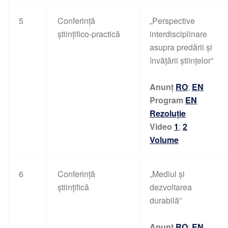
5
Conferință
„Perspective
științifico-practică
interdisciplinare
asupra predării și
învățării științelor”
Anunț
RO
;
EN
Program
EN
Rezoluție
Video
1
;
2
Volume
6
Conferință
„Mediul și
științifică
dezvoltarea
durabilă”
Anunț
RO
;
EN