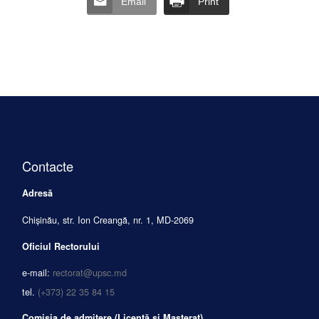
Email
Print
Contacte
Adresă
Chișinău, str. Ion Creangă, nr. 1, MD-2069
Oficiul Rectorului
e-mail:
rectorat@upsc.md
tel.
(+373) 22 35 84 15
Comisia de admitere (Licență și Masterat)