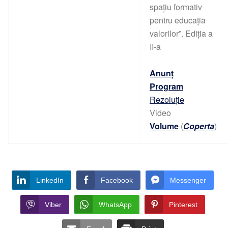
spațiu formativ
pentru educația
valorilor”. Ediția a
II-a
Anunț
Program
Rezoluție
Video
Volume
(
Coperta
)
LinkedIn
Facebook
Messenger
Viber
WhatsApp
Pinterest