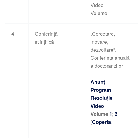
Video
Volume
4
Conferință
„Cercetare,
științifică
inovare,
dezvoltare”.
Conferința anuală
a doctoranzilor
Anunț
Program
Rezoluție
Video
Volume
1
;
2
(
Coperta
)