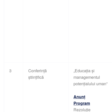
3
Conferință
„Educaţia şi
științifică
managementul
potenţialului uman”
Anunț
Program
Rezoluție