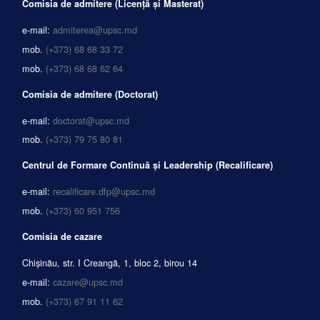
Comisia de admitere (Licență și Masterat)
e-mail:
admiterea@upsc.md
mob.
(+373) 68 68 33 72
mob.
(+373) 68 68 62 64
Comisia de admitere (Doctorat)
e-mail:
doctorat@upsc.md
mob.
(+373) 79 75 80 81
Centrul de Formare Continuă și Leadership (Recalificare)
e-mail:
recalificare.dfp@upsc.md
mob.
(+373) 60 951 756
Comisia de cazare
Chișinău, str. I Creangă, 1, bloc 2, birou 14
e-mail:
cazare@upsc.md
mob.
(+373) 67 91 11 62