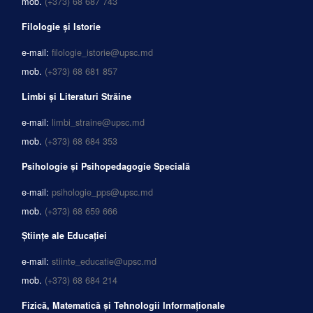
mob.
(+373) 68 687 743
Filologie și Istorie
e-mail:
filologie_istorie@upsc.md
mob.
(+373) 68 681 857
Limbi și Literaturi Străine
e-mail:
limbi_straine@upsc.md
mob.
(+373) 68 684 353
Psihologie și Psihopedagogie Specială
e-mail:
psihologie_pps@upsc.md
mob.
(+373) 68 659 666
Științe ale Educației
e-mail:
stiinte_educatie@upsc.md
mob.
(+373) 68 684 214
Fizică, Matematică și Tehnologii Informaționale