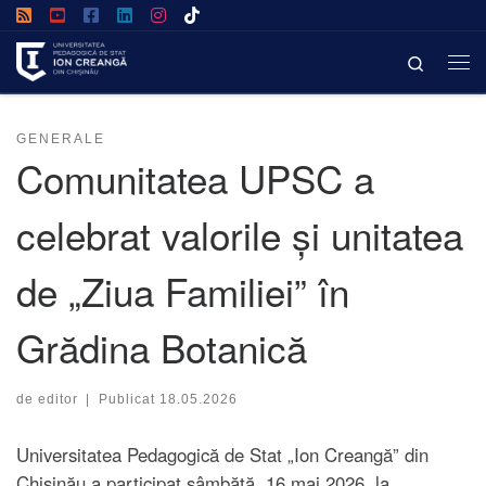
Afișează întregul conținut
Search
GENERALE
Comunitatea UPSC a
celebrat valorile și unitatea
de „Ziua Familiei” în
Grădina Botanică
de
editor
|
Publicat
18.05.2026
Universitatea Pedagogică de Stat „Ion Creangă” din
Chișinău a participat sâmbătă, 16 mai 2026, la