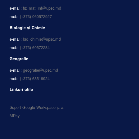
e-mail:
fiz_mat_inf@upsc.md
mob.
(+373) 060572927
Biologie și Chimie
e-mail:
bio_chimie@upsc.md
mob.
(+373) 60572284
Geografie
e-mail:
geografie@upsc.md
mob.
(+373) 68519924
Linkuri utile
Suport Google Workspace ș. a.
MPay