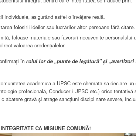
tudentului integru, pentru care integritatea se traduce prin:
i individuale, asigurând astfel o învățare reală.
tarea folosirii ideilor sau lucrărilor altor persoane fără citare.
 mită, foloase materiale sau favoruri necuvenite personalului 
irect valoarea credențialelor.
onfirmați în
rolul lor de „punte de legătură” și „avertizori 
Comunitatea academică a UPSC este chemată să declare un c
ntologie profesională, Conducerii UPSC etc.) orice tentativă s
 abatere gravă și atrage sancțiuni disciplinare severe, inclu
N INTEGRITATE CA MISIUNE COMUNĂ!