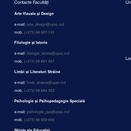
Contacte Facultăți
Ur
Arte Vizuale și Design
e-mail:
arte_design@upsc.md
mob.
(+373) 68 687 743
Filologie și Istorie
e-mail:
filologie_istorie@upsc.md
Lo
mob.
(+373) 68 681 857
Limbi și Literaturi Străine
e-mail:
limbi_straine@upsc.md
mob.
(+373) 68 684 353
Psihologie și Psihopedagogie Specială
e-mail:
psihologie_pps@upsc.md
mob.
(+373) 68 659 666
Științe ale Educației