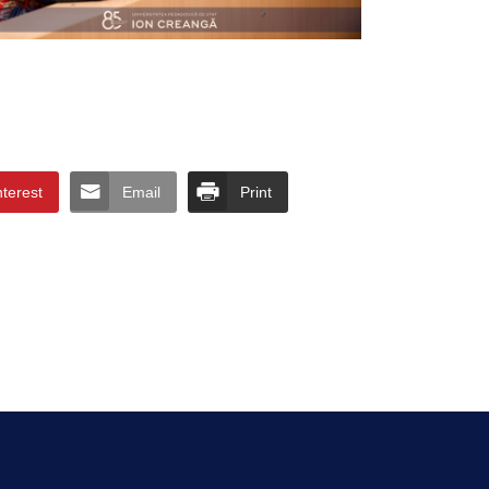
nterest
Email
Print