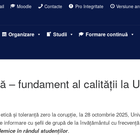
il
Moodle
Contacte
Pro Integritate
Versiune ant
Organizare
Studii
Formare continuă
ă – fundament al calității la
etică și toleranță zero la corupție, la 28 octombrie 2025, Un
 informare cu șefii de grupă de la învățământul cu frecvență 
ademice în rândul studenților
.