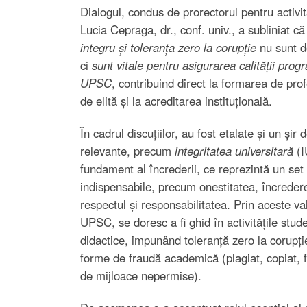
Dialogul, condus de prorectorul pentru activit
Lucia Cepraga, dr., conf. univ., a subliniat c
integru și toleranța zero la corupție
nu sunt do
ci
sunt vitale pentru asigurarea calității prog
UPSC
, contribuind direct la formarea de profe
de elită și la acreditarea instituțională.
În cadrul discuțiilor, au fost etalate și un șir
relevante, precum
integritatea universitară
(I
fundament al încrederii, ce reprezintă un set 
indispensabile, precum onestitatea, încredere
respectul și responsabilitatea. Prin aceste val
UPSC, se doresc a fi ghid în activitățile stude
didactice, impunând toleranță zero la corupție
forme de fraudă academică (plagiat, copiat, fa
de mijloace nepermise).