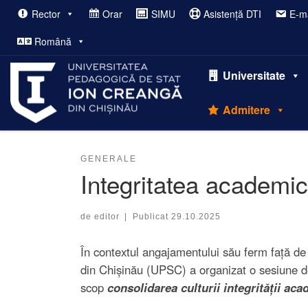
Rector
Orar
SIMU
Asistență DTI
E-ma
Afișează întregul conținut
Română
Universitate
Admitere
GENERALE
Integritatea academic
de
editor
|
Publicat
29.10.2025
În contextul angajamentului său ferm față de 
din Chișinău (UPSC) a organizat o sesiune de
scop
consolidarea culturii integrității ac