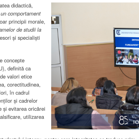
atea didactică,
ă
un comportament
ar principii morale,
ramelor de studii la
sori și specialiști
 de concepte
U), definită ca
de valori etice
a, corectitudinea,
ori, în cadrul
nților și cadrelor
 și evitarea oricărei
lsificare, utilizarea