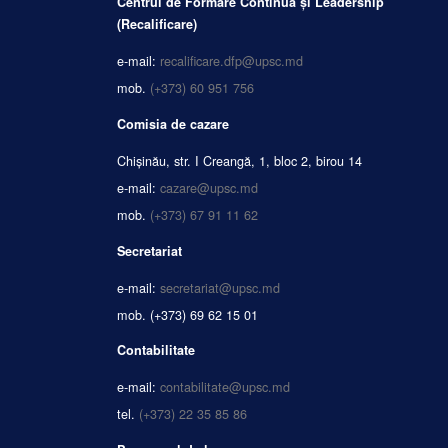
Centrul de Formare Continuă și Leadership
(Recalificare)
e-mail:
recalificare.dfp@upsc.md
mob.
(+373) 60 951 756
Comisia de cazare
Chișinău, str. I Creangă, 1, bloc 2, birou 14
e-mail:
cazare@upsc.md
mob.
(+373) 67 91 11 62
Secretariat
e-mail:
secretariat@upsc.md
mob.
(+373) 69 62 15 01
Contabilitate
e-mail:
contabilitate@upsc.md
tel.
(+373) 22 35 85 86