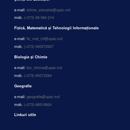
e-mail:
stiinte_educatie@upsc.md
mob.
(+373) 68 684 214
Fizică, Matematică și Tehnologii Informaționale
e-mail:
fiz_mat_inf@upsc.md
mob.
(+373) 060572927
Biologie și Chimie
e-mail:
bio_chimie@upsc.md
mob.
(+373) 60572284
Geografie
e-mail:
geografie@upsc.md
mob.
(+373) 68519924
Linkuri utile