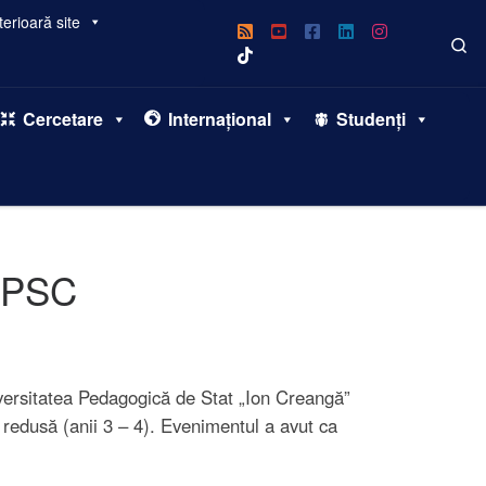
erioară site
Se
Cercetare
Internațional
Studenți
 UPSC
iversitatea Pedagogică de Stat „Ion Creangă”
redusă (anii 3 – 4). Evenimentul a avut ca