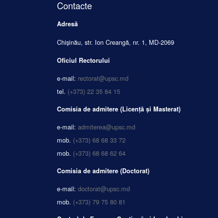
Contacte
Adresă
Chișinău, str. Ion Creangă, nr. 1, MD-2069
Oficiul Rectorului
e-mail:
rectorat@upsc.md
tel.
(+373) 22 35 84 15
Comisia de admitere (Licență și Masterat)
e-mail:
admiterea@upsc.md
mob.
(+373) 68 68 33 72
mob.
(+373) 68 68 62 64
Comisia de admitere (Doctorat)
e-mail:
doctorat@upsc.md
mob.
(+373) 79 75 80 81