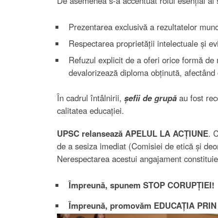
De asemenea s-a accentuat rolul esențial al s
Prezentarea exclusivă a rezultatelor munci
Respectarea proprietății intelectuale și evi
Refuzul explicit de a oferi orice formă de
devalorizează diploma obținută, afectând d
În cadrul întâlnirii,
șefii de grupă
au fost rec
calitatea educației.
UPSC relansează APELUL LA ACȚIUNE
. 
de a sesiza imediat (Comisiei de etică și deo
Nerespectarea acestui angajament constituie o
Împreună, spunem STOP CORUPȚIEI!
Împreună, promovăm EDUCAȚIA PRI