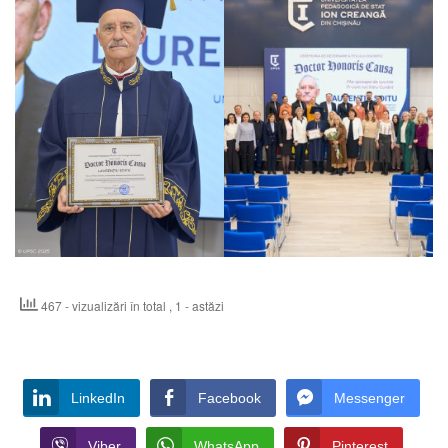
467 - vizualizări în total
, 1 - astăzi
LinkedIn
Facebook
Messenger
Viber
WhatsApp
Pinterest