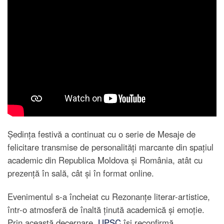
Ședința festivă a continuat cu o serie de Mesaje de
felicitare transmise de personalități marcante din spațiul
academic din Republica Moldova și România, atât cu
prezență în sală, cât și în format online.
Evenimentul s-a încheiat cu Rezonanțe literar-artistice,
într-o atmosferă de înaltă ținută academică și emoție.
Prin această decernare,
UPSC
își reconfirmă