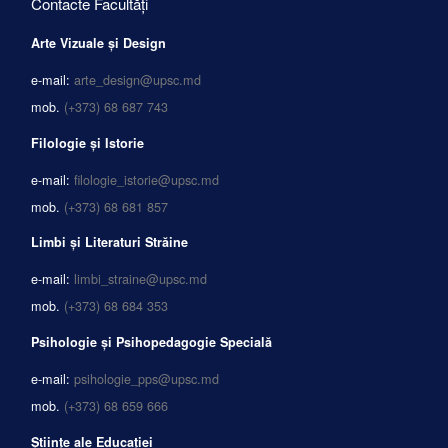
Contacte Facultăți
Arte Vizuale și Design
e-mail:
arte_design@upsc.md
mob.
(+373) 68 687 743
Filologie și Istorie
e-mail:
filologie_istorie@upsc.md
mob.
(+373) 68 681 857
Limbi și Literaturi Străine
e-mail:
limbi_straine@upsc.md
mob.
(+373) 68 684 353
Psihologie și Psihopedagogie Specială
e-mail:
psihologie_pps@upsc.md
mob.
(+373) 68 659 666
Științe ale Educației