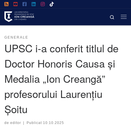
Afișează întregul conținut
Search
GENERALE
UPSC i-a conferit titlul de
Doctor Honoris Causa și
Medalia „Ion Creangă”
profesorului Laurențiu
Șoitu
de
editor
|
Publicat
10.10.2025