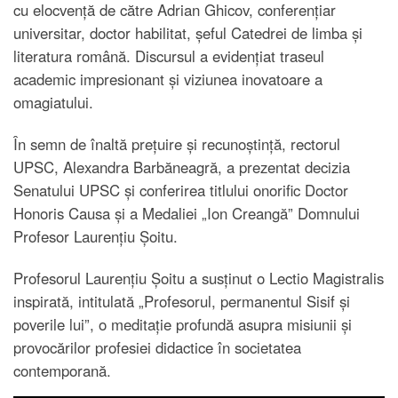
cu elocvență de către Adrian Ghicov, conferențiar
universitar, doctor habilitat, șeful Catedrei de limba și
literatura română. Discursul a evidențiat traseul
academic impresionant și viziunea inovatoare a
omagiatului.
În semn de înaltă prețuire și recunoștință, rectorul
UPSC, Alexandra Barbăneagră, a prezentat decizia
Senatului UPSC și conferirea titlului onorific Doctor
Honoris Causa și a Medaliei „Ion Creangă” Domnului
Profesor Laurențiu Șoitu.
Profesorul Laurențiu Șoitu a susținut o Lectio Magistralis
inspirată, intitulată „Profesorul, permanentul Sisif și
poverile lui”, o meditație profundă asupra misiunii și
provocărilor profesiei didactice în societatea
contemporană.