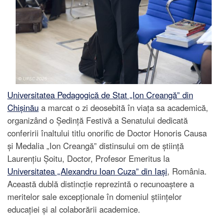
Universitatea Pedagogică de Stat „Ion Creangă” din
Chișinău
a marcat o zi deosebită în viața sa academică,
organizând o Ședință Festivă a Senatului dedicată
conferirii înaltului titlu onorific de Doctor Honoris Causa
și Medalia „Ion Creangă” distinsului om de știință
Laurențiu Șoitu, Doctor, Profesor Emeritus la
Universitatea „Alexandru Ioan Cuza” din Iași
, România.
Această dublă distincție reprezintă o recunoaștere a
meritelor sale excepționale în domeniul științelor
educației și al colaborării academice.