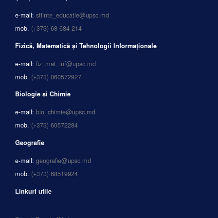
e-mail:
stiinte_educatie@upsc.md
mob.
(+373) 68 684 214
Fizică, Matematică și Tehnologii Informaționale
e-mail:
fiz_mat_inf@upsc.md
mob.
(+373) 060572927
Biologie și Chimie
e-mail:
bio_chimie@upsc.md
mob.
(+373) 60572284
Geografie
e-mail:
geografie@upsc.md
mob.
(+373) 68519924
Linkuri utile