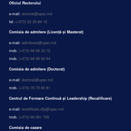
Oficiul Rectorului
e-mail:
rectorat@upsc.md
tel.
(+373) 22 35 84 15
Comisia de admitere (Licență și Masterat)
e-mail:
admiterea@upsc.md
mob.
(+373) 68 68 33 72
mob.
(+373) 68 68 62 64
Comisia de admitere (Doctorat)
e-mail:
doctorat@upsc.md
mob.
(+373) 79 75 80 81
Centrul de Formare Continuă și Leadership (Recalificare)
e-mail:
recalificare.dfp@upsc.md
mob.
(+373) 60 951 756
Comisia de cazare