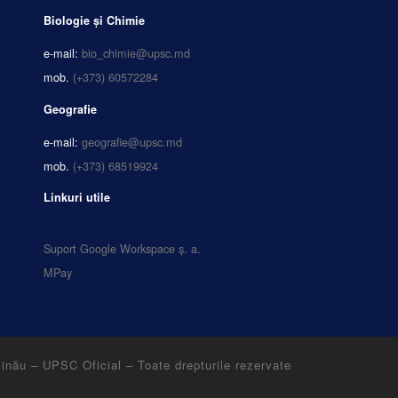
Biologie și Chimie
e-mail:
bio_chimie@upsc.md
mob.
(+373) 60572284
Geografie
e-mail:
geografie@upsc.md
mob.
(+373) 68519924
Linkuri utile
Suport Google Workspace ș. a.
MPay
șinău – UPSC Oficial
–
Toate drepturile rezervate