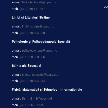
e-mail:
filologie_istorie@upsc.md
Lo
mob.
(+373) 68 681 857
Limbi și Literaturi Străine
e-mail:
limbi_straine@upsc.md
mob.
(+373) 68 684 353
Psihologie și Psihopedagogie Specială
e-mail:
psihologie_pps@upsc.md
mob.
(+373) 68 659 666
Științe ale Educației
e-mail:
stiinte_educatie@upsc.md
mob.
(+373) 68 684 214
Fizică, Matematică și Tehnologii Informaționale
e-mail:
fiz_mat_inf@upsc.md
mob.
(+373) 060572927