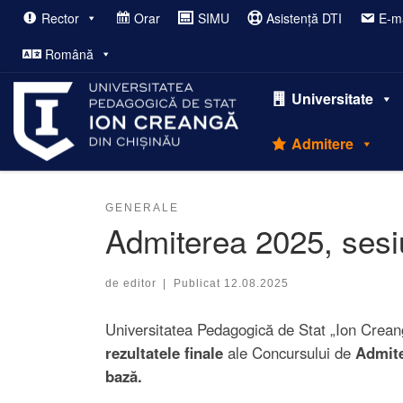
Rector
Orar
SIMU
Asistență DTI
E-ma
Afișează întregul conținut
Română
Universitate
Admitere
GENERALE
Admiterea 2025, sesiu
de
editor
|
Publicat
12.08.2025
Universitatea Pedagogică de Stat „Ion Crean
rezultatele finale
ale Concursului de
Admite
bază.