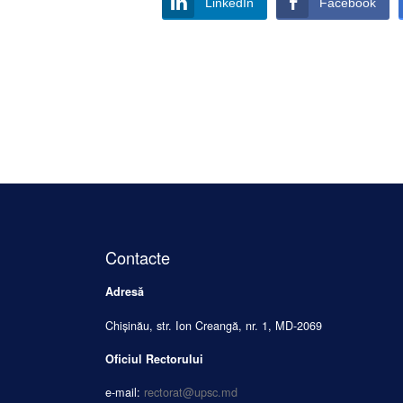
LinkedIn
Facebook
Contacte
Adresă
Chișinău, str. Ion Creangă, nr. 1, MD-2069
Oficiul Rectorului
e-mail:
rectorat@upsc.md