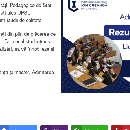
ității Pedagogice de Stat
 ați ales UPSC –
ăm studii de calitate!
ați din plin de plăcerea de
oi. Farmecul studenției să
lizări, să vă înnobileze și
icență și master, Admiterea