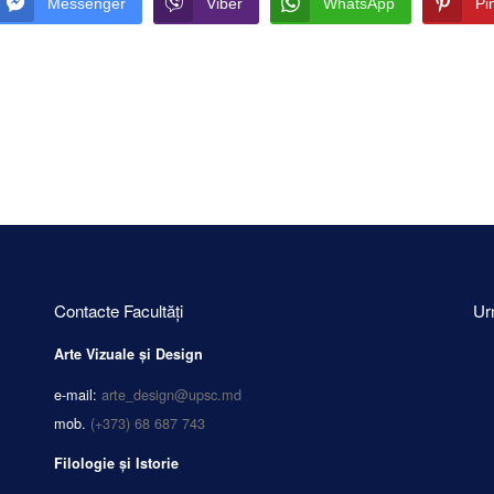
Messenger
Viber
WhatsApp
Pi
Contacte Facultăți
Ur
Arte Vizuale și Design
e-mail:
arte_design@upsc.md
mob.
(+373) 68 687 743
Filologie și Istorie