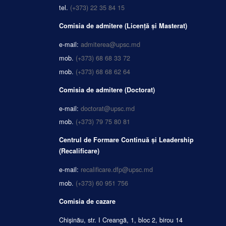
tel.
(+373) 22 35 84 15
Comisia de admitere (Licență și Masterat)
e-mail:
admiterea@upsc.md
mob.
(+373) 68 68 33 72
mob.
(+373) 68 68 62 64
Comisia de admitere (Doctorat)
e-mail:
doctorat@upsc.md
mob.
(+373) 79 75 80 81
Centrul de Formare Continuă și Leadership
(Recalificare)
e-mail:
recalificare.dfp@upsc.md
mob.
(+373) 60 951 756
Comisia de cazare
Chișinău, str. I Creangă, 1, bloc 2, birou 14