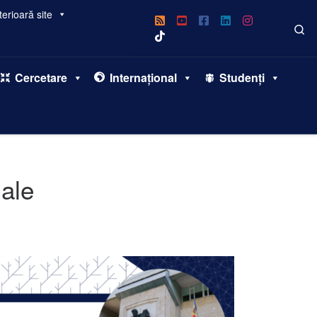
erioară site
Se
Cercetare
Internațional
Studenți
nale