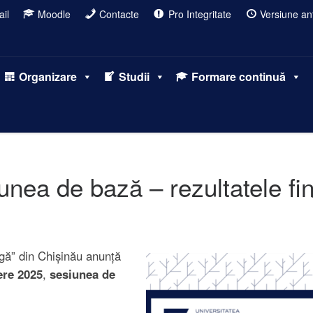
il
Moodle
Contacte
Pro Integritate
Versiune ant
Organizare
Studii
Formare continuă
nea de bază – rezultatele fi
gă” din Chișinău anunță
re 2025
,
sesiunea de