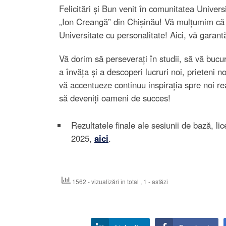
Felicitări și Bun venit în comunitatea Univers
„Ion Creangă” din Chișinău! Vă mulțumim că
Universitate cu personalitate! Aici, vă garant
Vă dorim să perseverați în studii, să vă bucur
a învăța și a descoperi lucruri noi, prieteni n
vă accentueze continuu inspirația spre noi rea
să deveniți oameni de succes!
Rezultatele finale ale sesiunii de bază, l
2025,
aici
.
1562 - vizualizări în total
, 1 - astăzi