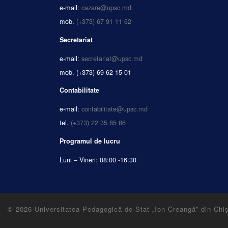
e-mail:
cazare@upsc.md
mob.
(+373) 67 91 11 62
Secretariat
e-mail:
secretariat@upsc.md
mob.
(+373) 69 62 15 01
Contabilitate
e-mail:
contabilitate@upsc.md
tel.
(+373) 22 35 85 86
Programul de lucru
Luni – Vineri: 08:00 -16:30
© 2026
Universitatea Pedagogică de Stat „Ion Creangă” din Chi