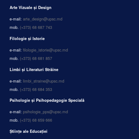
Arte Vizuale și Design
e-mail:
arte_design@upsc.md
mob.
(+373) 68 687 743
Filologie și Istorie
e-mail:
filologie_istorie@upsc.md
mob.
(+373) 68 681 857
Limbi și Literaturi Străine
e-mail:
limbi_straine@upsc.md
mob.
(+373) 68 684 353
Psihologie și Psihopedagogie Specială
e-mail:
psihologie_pps@upsc.md
mob.
(+373) 68 659 666
Științe ale Educației