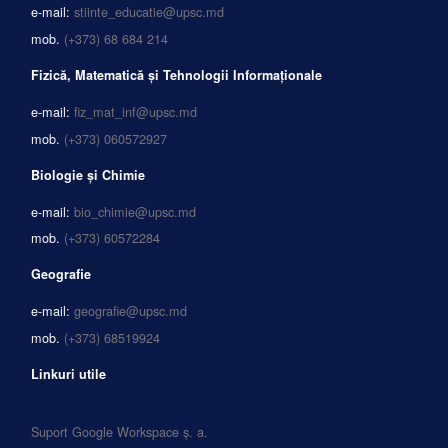
e-mail:
stiinte_educatie@upsc.md
mob.
(+373) 68 684 214
Fizică, Matematică și Tehnologii Informaționale
e-mail:
fiz_mat_inf@upsc.md
mob.
(+373) 060572927
Biologie și Chimie
e-mail:
bio_chimie@upsc.md
mob.
(+373) 60572284
Geografie
e-mail:
geografie@upsc.md
mob.
(+373) 68519924
Linkuri utile
Suport Google Workspace ș. a.