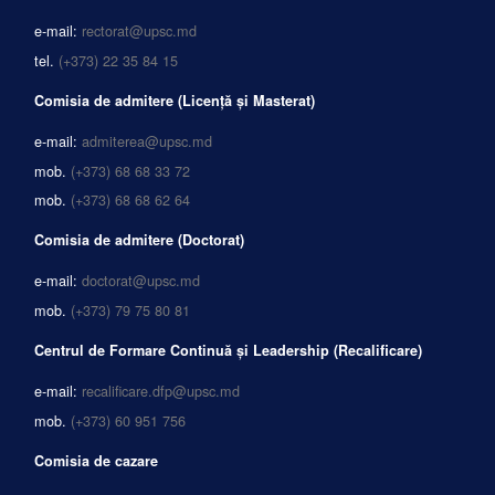
e-mail:
rectorat@upsc.md
tel.
(+373) 22 35 84 15
Comisia de admitere (Licență și Masterat)
e-mail:
admiterea@upsc.md
mob.
(+373) 68 68 33 72
mob.
(+373) 68 68 62 64
Comisia de admitere (Doctorat)
e-mail:
doctorat@upsc.md
mob.
(+373) 79 75 80 81
Centrul de Formare Continuă și Leadership (Recalificare)
e-mail:
recalificare.dfp@upsc.md
mob.
(+373) 60 951 756
Comisia de cazare