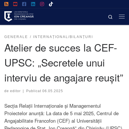
Afișează întregul conținut
Search
GENERALE
INTERNAȚIONAL/BILANȚURI
Atelier de succes la CEF-
UPSC: „Secretele unui
interviu de angajare reușit”
de
editor
|
Publicat
06.05.2025
Secția Relații Internaționale și Managementul
Proiectelor anunță: La data de 5 mai 2025, Centrul de
Angajabilitate Francofon (CEF) al Universității
Pedagogice de Stat „Ion Creangă” din Chișinău (UPSC)