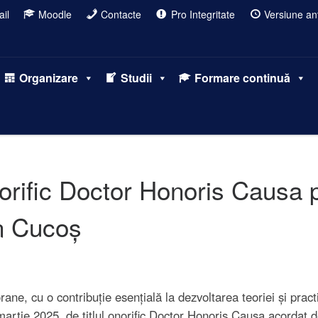
il
Moodle
Contacte
Pro Integritate
Versiune ant
Organizare
Studii
Formare continuă
norific Doctor Honoris Causa 
in Cucoș
ne, cu o contribuție esențială la dezvoltarea teoriei și pract
martie 2025, de titlul onorific Doctor Honoris Causa acordat 