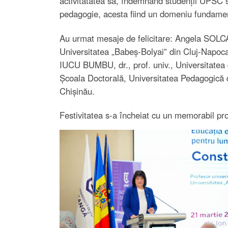
activitatatea sa, îndemnând studenții UPSC să
pedagogie, acesta fiind un domeniu fundament
Au urmat mesaje de felicitare: Angela SOLCAN,
Universitatea „Babeș-Bolyai” din Cluj-Napoca
IUCU BUMBU, dr., prof. univ., Universitatea
Școala Doctorală, Universitatea Pedagogică d
Chișinău.
Festivitatea s-a încheiat cu un memorabil prog