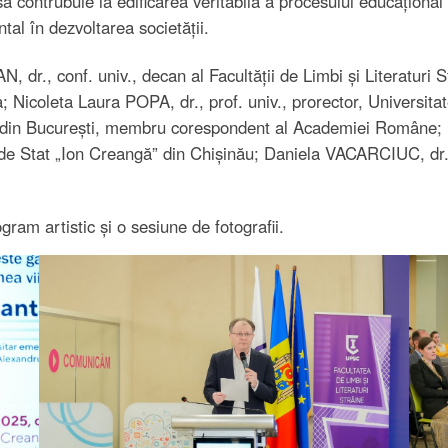
 contrubuie la edificarea veritabilă a procesului educațional 
al în dezvoltarea societății.
 dr., conf. univ., decan al Facultății de Limbi și Literaturi 
; Nicoleta Laura POPA, dr., prof. univ., prorector, Universit
 din București, membru corespondent al Academiei Române; La
e Stat „Ion Creangă” din Chișinău; Daniela VACARCIUC, dr., 
ram artistic și o sesiune de fotografii.