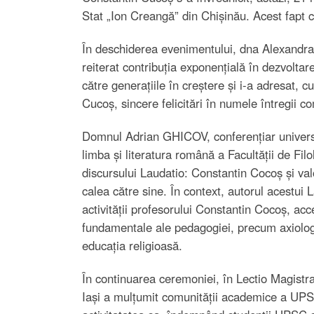
Stat „Ion Creangă” din Chișinău. Acest fapt 
În deschiderea evenimentului, dna Alexan
reiterat contribuția exponențială în dezvolta
către generațiile în creștere și i-a adresat, c
Cucoș, sincere felicitări în numele întregii c
Domnul Adrian GHICOV, conferențiar universit
limba și literatura română a Facultății de Filo
discursului Laudatio: Constantin Cocoș și valo
calea către sine. În context, autorul acestui 
activității profesorului Constantin Cocoș, a
fundamentale ale pedagogiei, precum axiologi
educația religioasă.
În continuarea ceremoniei, în Lectio Magistral
Iași a mulțumit comunității academice a UPSC p