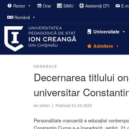
Rector
Orar
SIMU
Asistență DTI
E-ma
Afișează întregul conținut
Română
Universitate
Admitere
GENERALE
Decernarea titlului o
universitar Constant
de
editor
|
Publicat
21.03.2025
Personalitate marcantă a educației contempora
Constantin Cucoș s-a învrednicit, astăzi, 21 