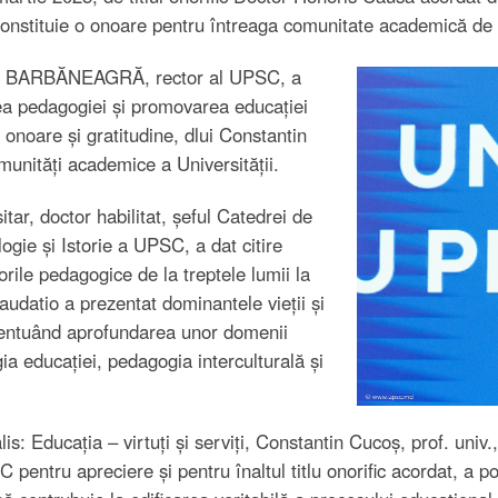
constituie o onoare pentru întreaga comunitate academică de 
dra BARBĂNEAGRĂ, rector al UPSC, a
rea pedagogiei și promovarea educației
u onoare și gratitudine, dlui Constantin
omunități academice a Universității.
ar, doctor habilitat, șeful Catedrei de
logie și Istorie a UPSC, a dat citire
rile pedagogice de la treptele lumii la
Laudatio a prezentat dominantele vieții și
ccentuând aprofundarea unor domenii
a educației, pedagogia interculturală și
is: Educația – virtuți și serviți, Constantin Cucoș, prof. univ
entru apreciere și pentru înaltul titlu onorific acordat, a po