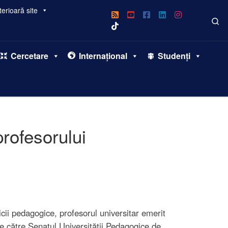
erioară site
Se
Cercetare
Internațional
Studenți
profesorului
icii pedagogice, profesorul universitar emerit
de către Senatul Universității Pedagogice de