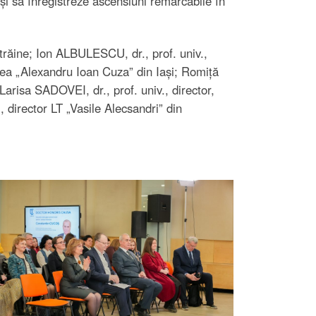
și să înregistreze ascensiuni remarcabile în
Străine; Ion ALBULESCU, dr., prof. univ.,
atea „Alexandru Ioan Cuza” din Iași; Romiță
risa SADOVEI, dr., prof. univ., director,
director LT „Vasile Alecsandri” din