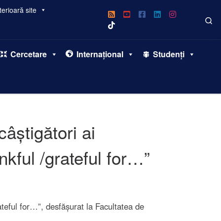
erioară site
Se
Cercetare
Internațional
Studenți
câștigători ai
kful /grateful for…”
ateful for…”, desfășurat la Facultatea de