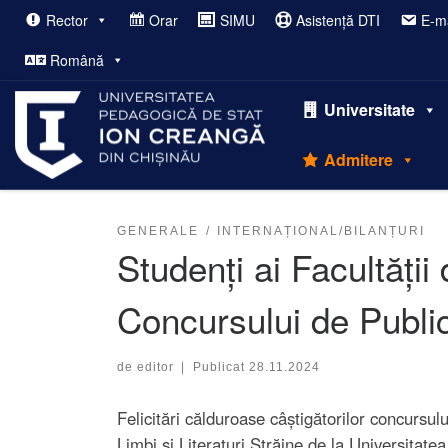
Rector
Orar
SIMU
Asistență DTI
E-ma
Afișează întregul conținut
Română
Universitate
Admitere
GENERALE
INTERNAȚIONAL/BILANȚURI
Studenți ai Facultății 
Concursului de Public
de
editor
|
Publicat
28.11.2024
Felicitări călduroase câștigătorilor concursu
Limbi și Literaturi Străine de la Universitat