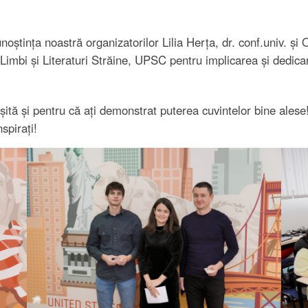
ința noastră organizatorilor Lilia Herța, dr. conf.univ. și O
Limbi și Literaturi Străine, UPSC pentru implicarea și dedica
eușită și pentru că ați demonstrat puterea cuvintelor bine ales
spirați!