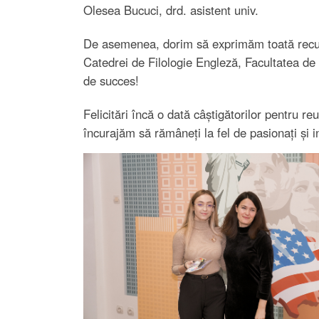
Olesea Bucuci, drd. asistent univ.
De asemenea, dorim să exprimăm toată recunoșt
Catedrei de Filologie Engleză, Facultatea de 
de succes!
Felicitări încă o dată câștigătorilor pentru r
încurajăm să rămâneți la fel de pasionați și in