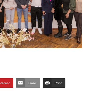
nterest
Email
Print