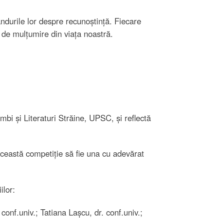
ândurile lor despre recunoștință. Fiecare
 de mulțumire din viața noastră.
bi și Literaturi Străine, UPSC, și reflectă
 această competiție să fie una cu adevărat
ilor:
onf.univ.; Tatiana Lașcu, dr. conf.univ.;