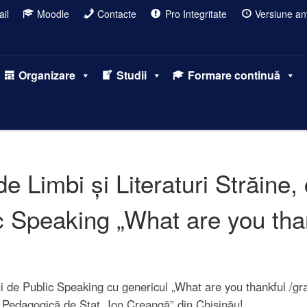
il
Moodle
Contacte
Pro Integritate
Versiune ant
Organizare
Studii
Formare continuă
de Limbi și Literaturi Străine, 
 Speaking „What are you than
lui de Public Speaking cu genericul „What are you thankful /gr
ea Pedagogică de Stat „Ion Creangă” din Chișinău!