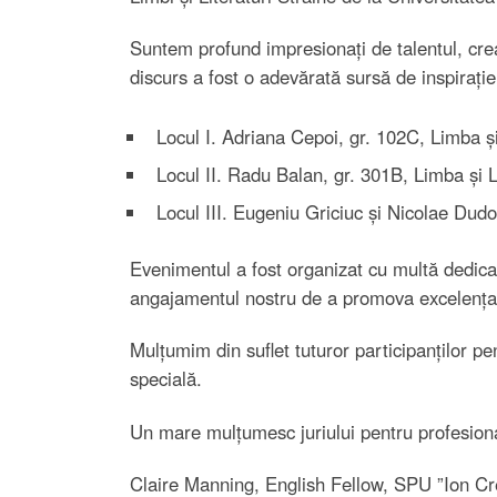
Suntem profund impresionați de talentul, crea
discurs a fost o adevărată sursă de inspirați
Locul I. Adriana Cepoi, gr. 102C, Limba ș
Locul II. Radu Balan, gr. 301B, Limba și 
Locul III. Eugeniu Griciuc și Nicolae Dud
Evenimentul a fost organizat cu multă dedicaț
angajamentul nostru de a promova excelența 
Mulțumim din suflet tuturor participanților p
specială.
Un mare mulțumesc juriului pentru profesionali
Claire Manning, English Fellow, SPU ”Ion Crea