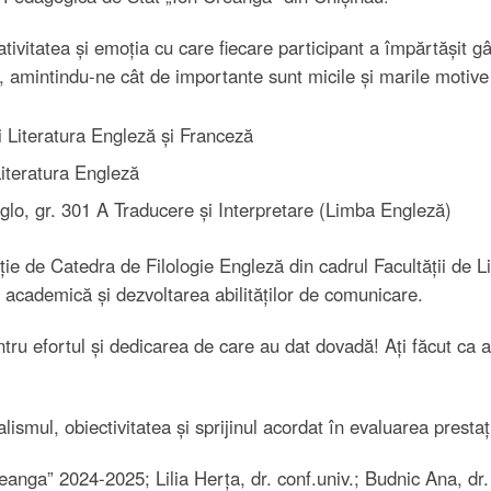
tivitatea și emoția cu care fiecare participant a împărtășit g
e,
amintindu-ne cât de importante sunt micile și marile motive
i Literatura Engleză și Franceză
Literatura Engleză
oglo, gr. 301 A Traducere și Interpretare (Limba Engleză)
ie de Catedra de Filologie Engleză din cadrul Facultății de Lim
academică și dezvoltarea abilităților de comunicare.
entru efortul și dedicarea de care au dat dovadă! Ați făcut ca
smul, obiectivitatea și sprijinul acordat în evaluarea prestați
nga” 2024-2025; Lilia Herța, dr. conf.univ.; Budnic Ana, dr. c